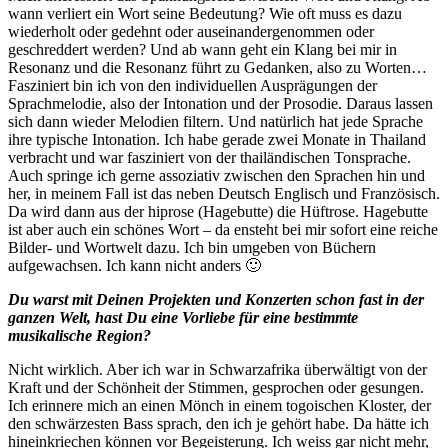
wann verliert ein Wort seine Bedeutung? Wie oft muss es dazu
wiederholt oder gedehnt oder auseinandergenommen oder
geschreddert werden? Und ab wann geht ein Klang bei mir in
Resonanz und die Resonanz führt zu Gedanken, also zu Worten…
Fasziniert bin ich von den individuellen Ausprägungen der
Sprachmelodie, also der Intonation und der Prosodie. Daraus lassen
sich dann wieder Melodien filtern. Und natürlich hat jede Sprache
ihre typische Intonation. Ich habe gerade zwei Monate in Thailand
verbracht und war fasziniert von der thailändischen Tonsprache.
Auch springe ich gerne assoziativ zwischen den Sprachen hin und
her, in meinem Fall ist das neben Deutsch Englisch und Französisch.
Da wird dann aus der hiprose (Hagebutte) die Hüftrose. Hagebutte
ist aber auch ein schönes Wort – da ensteht bei mir sofort eine reiche
Bilder- und Wortwelt dazu. Ich bin umgeben von Büchern
aufgewachsen. Ich kann nicht anders 🙂
Du warst mit Deinen Projekten und Konzerten schon fast in der
ganzen Welt, hast Du eine Vorliebe für eine bestimmte
musikalische Region?
Nicht wirklich. Aber ich war in Schwarzafrika überwältigt von der
Kraft und der Schönheit der Stimmen, gesprochen oder gesungen.
Ich erinnere mich an einen Mönch in einem togoischen Kloster, der
den schwärzesten Bass sprach, den ich je gehört habe. Da hätte ich
hineinkriechen können vor Begeisterung. Ich weiss gar nicht mehr,