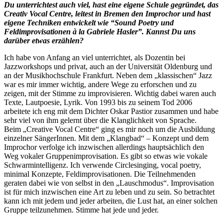
Du unterrichtest auch viel, hast eine eigene Schule gegründet, das
Creativ Vocal Centre, leitest in Bremen den Improchor und hast
eigene Techniken entwickelt wie “Sound Poetry und
Feldimprovisationen à la Gabriele Hasler”. Kannst Du uns
darüber etwas erzählen?
Ich habe von Anfang an viel unterrichtet, als Dozentin bei
Jazzworkshops und privat, auch an der Universität Oldenburg und
an der Musikhochschule Frankfurt. Neben dem „klassischen“ Jazz
war es mir immer wichtig, andere Wege zu erforschen und zu
zeigen, mit der Stimme zu improvisieren. Wichtig dabei waren auch
Texte, Lautpoesie, Lyrik. Von 1993 bis zu seinem Tod 2006
arbeitete ich eng mit dem Dichter Oskar Pastior zusammen und habe
sehr viel von ihm gelernt über die Klanglichkeit von Sprache.
Beim „Creative Vocal Centre“ ging es mir noch um die Ausbildung
einzelner SängerInnen. Mit dem „Klangbad“ – Konzept und dem
Improchor verfolge ich inzwischen allerdings hauptsächlich den
Weg vokaler Gruppenimprovisation. Es gibt so etwas wie vokale
Schwarmintelligenz. Ich verwende Circlesinging, vocal poetry,
minimal Konzepte, Feldimprovisationen. Die Teilnehmenden
geraten dabei wie von selbst in den „Lauschmodus“. Improvisation
ist für mich inzwischen eine Art zu leben und zu sein. So betrachtet
kann ich mit jedem und jeder arbeiten, die Lust hat, an einer solchen
Gruppe teilzunehmen. Stimme hat jede und jeder.