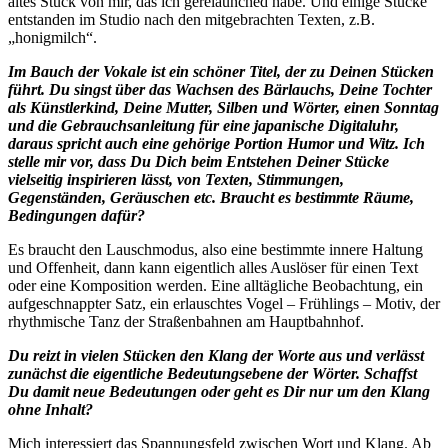
altes Stück von mir, das ich gerelaunched habe. Und einige Stücke
entstanden im Studio nach den mitgebrachten Texten, z.B.
„honigmilch“.
Im Bauch der Vokale ist ein schöner Titel, der zu Deinen Stücken
führt. Du singst über das Wachsen des Bärlauchs, Deine Tochter
als Künstlerkind, Deine Mutter, Silben und Wörter, einen Sonntag
und die Gebrauchsanleitung für eine japanische Digitaluhr,
daraus spricht auch eine gehörige Portion Humor und Witz. Ich
stelle mir vor, dass Du Dich beim Entstehen Deiner Stücke
vielseitig inspirieren lässt, von Texten, Stimmungen,
Gegenständen, Geräuschen etc. Braucht es bestimmte Räume,
Bedingungen dafür?
Es braucht den Lauschmodus, also eine bestimmte innere Haltung
und Offenheit, dann kann eigentlich alles Auslöser für einen Text
oder eine Komposition werden. Eine alltägliche Beobachtung, ein
aufgeschnappter Satz, ein erlauschtes Vogel – Frühlings – Motiv, der
rhythmische Tanz der Straßenbahnen am Hauptbahnhof.
Du reizt in vielen Stücken den Klang der Worte aus und verlässt
zunächst die eigentliche Bedeutungsebene der Wörter. Schaffst
Du damit neue Bedeutungen oder geht es Dir nur um den Klang
ohne Inhalt?
Mich interessiert das Spannungsfeld zwischen Wort und Klang. Ab