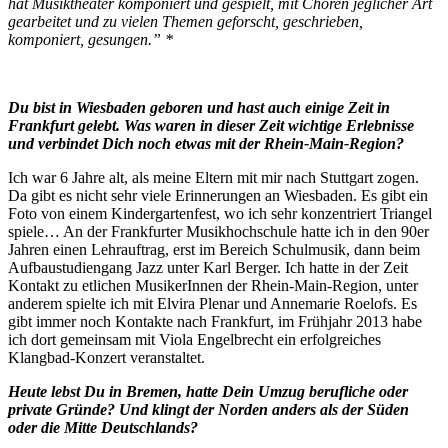
hat Musiktheater komponiert und gespielt, mit Chören jeglicher Art
gearbeitet und zu vielen Themen geforscht, geschrieben,
komponiert, gesungen.” *
Du bist in Wiesbaden geboren und hast auch einige Zeit in
Frankfurt gelebt. Was waren in dieser Zeit wichtige Erlebnisse
und verbindet Dich noch etwas mit der Rhein-Main-Region?
Ich war 6 Jahre alt, als meine Eltern mit mir nach Stuttgart zogen.
Da gibt es nicht sehr viele Erinnerungen an Wiesbaden. Es gibt ein
Foto von einem Kindergartenfest, wo ich sehr konzentriert Triangel
spiele… An der Frankfurter Musikhochschule hatte ich in den 90er
Jahren einen Lehrauftrag, erst im Bereich Schulmusik, dann beim
Aufbaustudiengang Jazz unter Karl Berger. Ich hatte in der Zeit
Kontakt zu etlichen MusikerInnen der Rhein-Main-Region, unter
anderem spielte ich mit Elvira Plenar und Annemarie Roelofs. Es
gibt immer noch Kontakte nach Frankfurt, im Frühjahr 2013 habe
ich dort gemeinsam mit Viola Engelbrecht ein erfolgreiches
Klangbad-Konzert veranstaltet.
Heute lebst Du in Bremen, hatte Dein Umzug berufliche oder
private Gründe? Und klingt der Norden anders als der Süden
oder die Mitte Deutschlands?