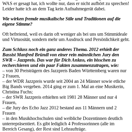
WAS er gesagt hat, ich wollte nur, dass er nicht aufhört zu sprechen!
Leider hatte ich an dem Tag kein Aufnahmegerät dabei.
Wie wirken fremde musikalische Stile und Traditionen auf die
eigene Stimme?
Oft befreiend, weil es darin oft weniger als bei uns um Stimmideale
und Virtuosität, sondern mehr um Ausdruck und Persönlichkeit geht.
Zum Schluss noch ein ganz anderes Thema. 2012 erhielt der
Bassist Manfred Bründl von einer rein männlichen Jury den
SWR – Jazzpreis. Das war für Dich Anlass, ein bisschen zu
recherchieren und ein paar Fakten zusammenzutragen, wie:
– von 30 Preisträgern des Jazzpreis Baden Württemberg waren nur
2 Frauen,
– der WDR Jazzpreis wurde seit 2004 an 24 Männer sowie etliche
Big Bands vergeben. 2014 ging er zum 1. Mal an eine Musikerin,
Christina Fuchs;
– der SWR Jazzpreis erhielten seit 1981 28 Männer und nur 4
Frauen,
– die Jury des Echo Jazz 2012 bestand aus 11 Männern und 2
Frauen
– in den Musikhochschulen sind weibliche Dozentinnen deutlich
unterrepräsentiert. Es gibt lediglich 4 Professorinnen (alle im
Bereich Gesang), der Rest sind Lehraufträge.