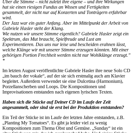
Über die Stimme – nicht zuletzt ihre eigene – und ihre Wirkungen
hat sie einen riesigen Fundus an Wissen und Fertigkeiten
gesammelt, der nicht nur auf Konzerten und Tonträgern erfahrbar
wird.
Der Jazz war ein guter Anfang. Aber im Mittelpunkt der Arbeit von
Gabriele Hasler steht der Klang.
Wie nutzen wir unsere Stimme eigentlich? Gabriele Hasler zeigt ein
Spektrum, das Mut braucht, Spielfreude und Lust am
Experimentieren. Das uns nur leise und bescheiden erahnen lässt,
welche Klänge wir mit unserer Stimme erzeugen könnten. Mit einer
gehörigen Portion Frechheit werden nicht nur Wohlklänge erzeugt.”
*
Im letzten August veröffentlichte Gabriele Hasler ihre neue Solo CD
„im bauch der vokale“, auf der sie sich erstmalig auch am Klavier
begleitet. Außerdem verwendet sie eine Dulcetina (Harmonium),
Porzellanscherben und Loops. Die Kompositionen und
Improvisationen entstanden nach eigenen lyrischen Texten.
Haben sich die Stücke auf Deiner CD im Laufe der Zeit
angesammelt, oder sind sie erst bei der Produktion entstanden?
Ein Teil der Stücke ist im Laufe der letzten Jahre entstanden, z.B.
„Planting My Tomatoes“. Es gibt ja leider viel zu wenig
Kompositionen zum Thema Obst und Gemüse. „Sunday“ ist ein