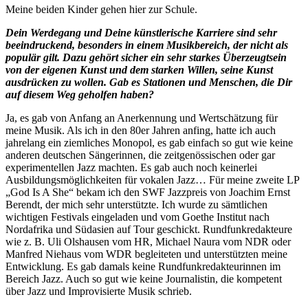
Meine beiden Kinder gehen hier zur Schule.
Dein Werdegang und Deine künstlerische Karriere sind sehr
beeindruckend, besonders in einem Musikbereich, der nicht als
populär gilt. Dazu gehört sicher ein sehr starkes Überzeugtsein
von der eigenen Kunst und dem starken Willen, seine Kunst
ausdrücken zu wollen. Gab es Stationen und Menschen, die Dir
auf diesem Weg geholfen haben?
Ja, es gab von Anfang an Anerkennung und Wertschätzung für
meine Musik. Als ich in den 80er Jahren anfing, hatte ich auch
jahrelang ein ziemliches Monopol, es gab einfach so gut wie keine
anderen deutschen Sängerinnen, die zeitgenössischen oder gar
experimentellen Jazz machten. Es gab auch noch keinerlei
Ausbildungsmöglichkeiten für vokalen Jazz… Für meine zweite LP
„God Is A She“ bekam ich den SWF Jazzpreis von Joachim Ernst
Berendt, der mich sehr unterstützte. Ich wurde zu sämtlichen
wichtigen Festivals eingeladen und vom Goethe Institut nach
Nordafrika und Südasien auf Tour geschickt. Rundfunkredakteure
wie z. B. Uli Olshausen vom HR, Michael Naura vom NDR oder
Manfred Niehaus vom WDR begleiteten und unterstützten meine
Entwicklung. Es gab damals keine Rundfunkredakteurinnen im
Bereich Jazz. Auch so gut wie keine Journalistin, die kompetent
über Jazz und Improvisierte Musik schrieb.