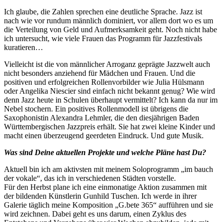
Ich glaube, die Zahlen sprechen eine deutliche Sprache. Jazz ist
nach wie vor rundum männlich dominiert, vor allem dort wo es um
die Verteilung von Geld und Aufmerksamkeit geht. Noch nicht habe
ich untersucht, wie viele Frauen das Programm für Jazzfestivals
kuratieren…
Vielleicht ist die von männlicher Arroganz geprägte Jazzwelt auch
nicht besonders anziehend für Mädchen und Frauen. Und die
positiven und erfolgreichen Rollenvorbilder wie Julia Hülsmann
oder Angelika Niescier sind einfach nicht bekannt genug? Wie wird
denn Jazz heute in Schulen überhaupt vermittelt? Ich kann da nur im
Nebel stochern. Ein positives Rollenmodell ist übrigens die
Saxophonistin Alexandra Lehmler, die den diesjährigen Baden
Württembergischen Jazzpreis erhält. Sie hat zwei kleine Kinder und
macht einen überzeugend geerdeten Eindruck. Und gute Musik.
Was sind Deine aktuellen Projekte und welche Pläne hast Du?
Aktuell bin ich am aktivsten mit meinem Soloprogramm „im bauch
der vokale“, das ich in verschiedenen Städten vorstelle.
Für den Herbst plane ich eine einmonatige Aktion zusammen mit
der bildenden Künstlerin Gunhild Tuschen. Ich werde in ihrer
Galerie täglich meine Komposition „G.bete 365“ aufführen und sie
wird zeichnen. Dabei geht es uns darum, einen Zyklus des