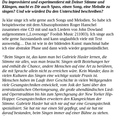
Du improvisierst und experimentierst mit Deiner Stimme und
Klängen, macht es Dir auch Spass, einen Song, eine Melodie zu
singen? Und wie würdest Du den Unterschied beschreiben?
Ja klar singe ich sehr gerne auch Songs und Melodien. So habe ich
beispielsweise mit dem Altsaxophonisten Roger Hanschel
zusammen eine CD mit und nach Liedern von John Dowland
aufgenommen („Lovesongs“ Foolish Music 211003). Ich singe auch
sehr gerne Jazzstandards und kann unglaublich viele mit Text
auswendig… Das ist wie in der bildenden Kunst: manchmal habe
ich eine abstrakte Phase und dann wirds wieder gegenständlicher.
“Beim Singen ist, das kann man bei Gabriele Hasler lernen, die
Stimme nie alles, was man braucht. Singen stellt Beziehungen her
und enthält die Chance, andere Menschen auf eine Art zu berühren,
die mit Sprache allein nicht zu erreichen wäre. Kein Wunder, dass in
vielen Kulturen das Singen eine wichtige soziale Praxis ist.
Menschen haben im Laufe ihrer Geschichte in vielen Weltgegenden
viele Gesangstechniken entwickelt, vom Joik der Sami über den
zentralasiatischen Obertongesang, die große abendländischen Lied-
und Operntradition bis hin zum Sprechgesang der New Yorker Hip-
Hopper. Gesangstechniken erweitern den Klangreichtum der
Stimme. Gabriele Hasler hat sich nie auf nur eine Gesangstechnik
spezialisiert. Sie hat nie nur einen Stil gepflegt, und sie hat nie
darauf bestanden, beim Singen immer auf einer Bühne zu stehen.