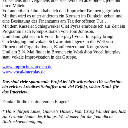
Entstehens und Vergehens über vier Wochen abzubilden, jede mit
ihren Mitteln.
Vor anderthalb Jahren habe ich den Improchor Bremen gegründet.
Mit ihm wird es unter anderem ein Konzert im Dunkeln geben und
eine Besingung des Finanzamts am Tag der offenen Tür…
Mit dem Kasseler Schlagwerker Olaf Pyras erarbeite ich zur Zeit ein
Programm nach Kompositionen von Tom Johnson.
Und dann gibt es noch Vocal Interplay! Vocal Interplay bringt
Circlesinging und vokale Schwarmintelligenz in die Welt von
Firmen und Organisationen, Konferenzen und Kongressen.
Und am 3./4. Mai findet in Bremen ein Workshop Vocal Interplay
statt, vokale Improvisation in der Gruppe.
www.improchor-bremen.de
www.vocal-interplay.de
Das sind viele spannende Projekte! Wir wünschen Dir weiterhin
ein reiches kreatives Schaffen und viel Erfolg, vielen Dank für
das Interview.
Danke für die inspirierenden Fragen!
* Hans-Jürgen Linke, Gabriele Hasler: Vom Crazy Wunder des Jazz
zur Grande Dame des Klangs. Wir danken für die freundliche
Abdruckgenehmigung.