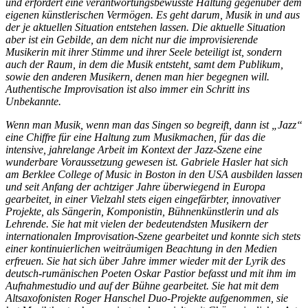
und erfordert eine verantwortungsbewusste Haltung gegenüber dem
eigenen künstlerischen Vermögen. Es geht darum, Musik in und aus
der je aktuellen Situation entstehen lassen. Die aktuelle Situation
aber ist ein Gebilde, an dem nicht nur die improvisierende
Musikerin mit ihrer Stimme und ihrer Seele beteiligt ist, sondern
auch der Raum, in dem die Musik entsteht, samt dem Publikum,
sowie den anderen Musikern, denen man hier begegnen will.
Authentische Improvisation ist also immer ein Schritt ins
Unbekannte.
Wenn man Musik, wenn man das Singen so begreift, dann ist „Jazz“
eine Chiffre für eine Haltung zum Musikmachen, für das die
intensive, jahrelange Arbeit im Kontext der Jazz-Szene eine
wunderbare Voraussetzung gewesen ist. Gabriele Hasler hat sich
am Berklee College of Music in Boston in den USA ausbilden lassen
und seit Anfang der achtziger Jahre überwiegend in Europa
gearbeitet, in einer Vielzahl stets eigen eingefärbter, innovativer
Projekte, als Sängerin, Komponistin, Bühnenkünstlerin und als
Lehrende. Sie hat mit vielen der bedeutendsten Musikern der
internationalen Improvisation-Szene gearbeitet und konnte sich stets
einer kontinuierlichen weiträumigen Beachtung in den Medien
erfreuen. Sie hat sich über Jahre immer wieder mit der Lyrik des
deutsch-rumänischen Poeten Oskar Pastior befasst und mit ihm im
Aufnahmestudio und auf der Bühne gearbeitet. Sie hat mit dem
Altsaxofonisten Roger Hanschel Duo-Projekte aufgenommen, sie