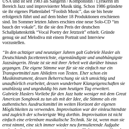
USA und ist seit 1983 als Sängerin / Komponistin / Lyrikerin im
Bereich Jazz und improvisierter Musik tätig. Schon 1986 gründete
sie ihr eigenes Plattenlabel “Foolish Music”, das sie bis heute
erfolgreich führt und auf dem bisher 18 Produktionen erschienen
sind. Im Sommer letzten Jahres erschien eine neue Solo-CD “im
bauch der vokale”, für die sie den Preis der deutschen
Schallplattenkritik “Vocal Poetry der Jetztzeit” erhielt. Gründe
genug sie auf Melodiva mit einem Portrait und Interview
vorzustellen.
“In den achtziger und neunziger Jahren galt Gabriele Hasler als
Deutschlands facettenreichste, eigenständigste und unabhängigste
Jazzsängerin. Heute ist sie mit ihrer Arbeit weit darüber hinaus
gegangen. Die eigene Stimme war für sie nie einfach nur ein
Transportmittel zum Abliefern von Texten. Eher schon ein
Musikinstrument, dessen Beherrschung sie sich umsichtig und
unaufhörlich erarbeitet, dessen wunderbare Klangeigenschaften sie
unablässig und ungeduldig bis zum heutigen Tag erweitert.
Gabriele Haslers Vorliebe für den Jazz hatte weniger mit dem Great
American Songbook zu tun als mit der Idee, die Stimme als ein
authentisches Ausdrucksmittel im weiten Horizont der eigenen
Möglichkeiten zu verwenden. Improvisation war der einleuchtendste
und zugleich der schwierigste Weg dorthin. Improvisation ist nicht
einfach eine erlernbare musikalische Technik. Sie ist, wenn man sie
ernst nimmt, eine sich immer wieder neu formulierende Aufgabe