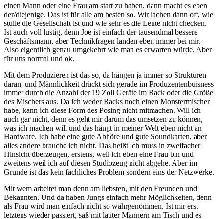
einen Mann oder eine Frau am start zu haben, dann macht es eben
der/diejenige. Das ist für alle am besten so. Wir lachen dann oft, wie
stulle die Gesellschaft ist und wie sehr es die Leute nicht checken.
Ist auch voll lustig, denn Joe ist einfach der tausendmal bessere
Geschäftsmann, aber Technikfragen landen eben immer bei mir.
Also eigentlich genau umgekehrt wie man es erwarten würde. Aber
für uns normal und ok.
Mit dem Produzieren ist das so, da hängen ja immer so Strukturen
daran, und Männlichkeit drückt sich gerade im Produzentenbuisness
immer durch die Anzahl der 19 Zoll Geräte im Rack oder die Größe
des Mischers aus. Da ich weder Racks noch einen Monstermischer
habe, kann ich diese Form des Posing nicht mitmachen. Will ich
auch gar nicht, denn es geht mir darum das umsetzen zu können,
was ich machen will und das hängt in meiner Welt eben nicht an
Hardware. Ich habe eine gute Abhöre und gute Soundkarten, aber
alles andere brauche ich nicht. Das heißt ich muss in zweifacher
Hinsicht überzeugen, erstens, weil ich eben eine Frau bin und
zweitens weil ich auf diesen Studiozeug nicht abgehe. Aber im
Grunde ist das kein fachliches Problem sondern eins der Netzwerke.
Mit wem arbeitet man denn am liebsten, mit den Freunden und
Bekannten. Und da haben Jungs einfach mehr Möglichkeiten, denn
als Frau wird man einfach nicht so wahrgenommen. Ist mir erst
letztens wieder passiert, saß mit lauter Männern am Tisch und es