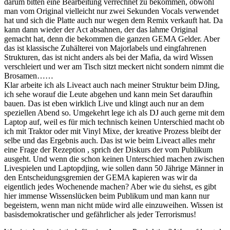
darum bitten eine Bearbeitung verrechnet zu bekommen, obwohl
man vom Original vielleicht nur zwei Sekunden Vocals verwendet
hat und sich die Platte auch nur wegen dem Remix verkauft hat. Da
kann dann wieder der Act absahnen, der das lahme Original
gemacht hat, denn die bekommen die ganzen GEMA Gelder. Aber
das ist klassische Zuhälterei von Majorlabels und eingfahrenen
Strukturen, das ist nicht anders als bei der Mafia, da wird Wissen
verschleiert und wer am Tisch sitzt meckert nicht sondern nimmt die
Brosamen……
Klar arbeite ich als Liveact auch nach meiner Struktur beim DJing,
ich sehe worauf die Leute abgehen und kann mein Set daraufhin
bauen. Das ist eben wirklich Live und klingt auch nur an dem
speziellen Abend so. Umgekehrt lege ich als DJ auch gerne mit dem
Laptop auf, weil es für mich technisch keinen Unterschied macht ob
ich mit Traktor oder mit Vinyl Mixe, der kreative Prozess bleibt der
selbe und das Ergebnis auch. Das ist wie beim Liveact alles mehr
eine Frage der Rezeption , sprich der Diskurs der vom Publikum
ausgeht. Und wenn die schon keinen Unterschied machen zwischen
Livespielen und Laptopdjing, wie sollen dann 50 Jährige Männer in
den Entscheidungsgremien der GEMA kapieren was wir da
eigentlich jedes Wochenende machen? Aber wie du siehst, es gibt
hier immense Wissenslücken beim Publikum und man kann nur
begeistern, wenn man nicht müde wird alle einzuweihen. Wissen ist
basisdemokratischer und gefährlicher als jeder Terrorismus!