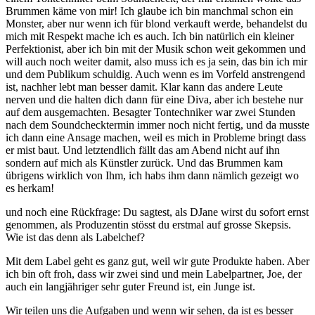
Brummen käme von mir! Ich glaube ich bin manchmal schon ein
Monster, aber nur wenn ich für blond verkauft werde, behandelst du
mich mit Respekt mache ich es auch. Ich bin natürlich ein kleiner
Perfektionist, aber ich bin mit der Musik schon weit gekommen und
will auch noch weiter damit, also muss ich es ja sein, das bin ich mir
und dem Publikum schuldig. Auch wenn es im Vorfeld anstrengend
ist, nachher lebt man besser damit. Klar kann das andere Leute
nerven und die halten dich dann für eine Diva, aber ich bestehe nur
auf dem ausgemachten. Besagter Tontechniker war zwei Stunden
nach dem Soundchecktermin immer noch nicht fertig, und da musste
ich dann eine Ansage machen, weil es mich in Probleme bringt dass
er mist baut. Und letztendlich fällt das am Abend nicht auf ihn
sondern auf mich als Künstler zurück. Und das Brummen kam
übrigens wirklich von Ihm, ich habs ihm dann nämlich gezeigt wo
es herkam!
und noch eine Rückfrage: Du sagtest, als DJane wirst du sofort ernst
genommen, als Produzentin stösst du erstmal auf grosse Skepsis.
Wie ist das denn als Labelchef?
Mit dem Label geht es ganz gut, weil wir gute Produkte haben. Aber
ich bin oft froh, dass wir zwei sind und mein Labelpartner, Joe, der
auch ein langjähriger sehr guter Freund ist, ein Junge ist.
Wir teilen uns die Aufgaben und wenn wir sehen, da ist es besser