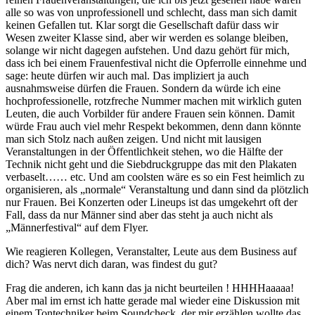
alle so was von unprofessionell und schlecht, dass man sich damit
keinen Gefallen tut. Klar sorgt die Gesellschaft dafür dass wir
Wesen zweiter Klasse sind, aber wir werden es solange bleiben,
solange wir nicht dagegen aufstehen. Und dazu gehört für mich,
dass ich bei einem Frauenfestival nicht die Opferrolle einnehme und
sage: heute dürfen wir auch mal. Das impliziert ja auch
ausnahmsweise dürfen die Frauen. Sondern da würde ich eine
hochprofessionelle, rotzfreche Nummer machen mit wirklich guten
Leuten, die auch Vorbilder für andere Frauen sein können. Damit
würde Frau auch viel mehr Respekt bekommen, denn dann könnte
man sich Stolz nach außen zeigen. Und nicht mit lausigen
Veranstaltungen in der Öffentlichkeit stehen, wo die Hälfte der
Technik nicht geht und die Siebdruckgruppe das mit den Plakaten
verbaselt…… etc. Und am coolsten wäre es so ein Fest heimlich zu
organisieren, als „normale“ Veranstaltung und dann sind da plötzlich
nur Frauen. Bei Konzerten oder Lineups ist das umgekehrt oft der
Fall, dass da nur Männer sind aber das steht ja auch nicht als
„Männerfestival“ auf dem Flyer.
Wie reagieren Kollegen, Veranstalter, Leute aus dem Business auf
dich? Was nervt dich daran, was findest du gut?
Frag die anderen, ich kann das ja nicht beurteilen ! HHHHaaaaa!
Aber mal im ernst ich hatte gerade mal wieder eine Diskussion mit
einem Tontechniker beim Soundcheck, der mir erzählen wollte das