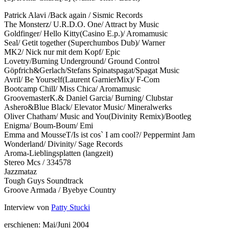
Patrick Alavi /Back again / Sismic Records
The Monsterz/ U.R.D.O. One/ Attract by Music
Goldfinger/ Hello Kitty(Casino E.p.)/ Aromamusic
Seal/ Getit together (Superchumbos Dub)/ Warner
MK2/ Nick nur mit dem Kopf/ Epic
Lovetry/Burning Underground/ Ground Control
Göpfrich&Gerlach/Stefans Spinatspagat/Spagat Music
Avril/ Be Yourself(Laurent GarnierMix)/ F-Com
Bootcamp Chill/ Miss Chica/ Aromamusic
GroovemasterK.& Daniel Garcia/ Burning/ Clubstar
Ashero&Blue Black/ Elevator Music/ Mineralwerks
Oliver Chatham/ Music and You(Divinity Remix)/Bootleg
Enigma/ Boum-Boum/ Emi
Emma and MousseT/Is ist cos` I am cool?/ Peppermint Jam
Wonderland/ Divinity/ Sage Records
Aroma-Lieblingsplatten (langzeit)
Stereo Mcs / 334578
Jazzmataz
Tough Guys Soundtrack
Groove Armada / Byebye Country
Interview von
Patty Stucki
erschienen: Mai/Juni 2004