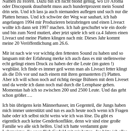
Namen zu Hören. Dazu bin ich nicht blond genug, wo DJ Aroma
oder Discopunk draufsteht muss auch hundertprozent mein Sound
drin sein. Und ich lass ja auch niemanden auflegen und such nur die
Platten heraus. Und ich schwöre der Weg war sauhart, ich hab
angefangen 1994 mir Produzieren beizubringen und einen Liveact
wollte ich dann seit 1997 machen. Ich hab geschuftet wie ein doofe
und bin zum Nerd mutiert, aber jetzt spiele ich seit ca.4 Jahren einen
Liveact und meine Platten klingen nach mir. Dieses Jahr kommt
meine 20 Veröffentlichung am 26.6.
Mir ist nach wie vor wichtig den fettesten Sound zu haben und so
langsam mit der Erfahrung merke ich auch dass es mir stellenweise
echt gelingt einen Druck zu haben der die Leute (im guten !)
wegbläst. Ich finde es immer geil wenn man als Liveact fetter klingt
als die DJs vor und nach einem mit ihren gemasterten (!) Platten.
Aber ich will schon noch auf richtig riesige Bühnen mit dem Liveset
und da werde ich dann noch mal durch die Lernphase gehen.
Momentan hab ich so zwischen 200 und 2500 Leute. Und das geht
schon größer….
Ich bin übrigens kein Männerhasser, im Gegenteil, die Jungs haben
mich immer unterstützt und tun es auch heute noch wenn ich Fragen
habe oder ich selbst nicht weiss wie ich was löse. Da gibt es
eigentlich auch keine Genderkonflikte, denn wir sind eine große
Familie wo alle sich helfen. Und ich hatte verdammt gute