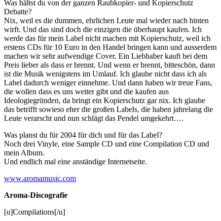
Was hältst du von der ganzen Raubkopier- und Kopierschutz
Debatte?
Nix, weil es die dummen, ehrlichen Leute mal wieder nach hinten
wirft. Und das sind doch die einzigen die überhaupt kaufen. Ich
werde das für mein Label nicht machen mit Kopierschutz, weil ich
erstens CDs für 10 Euro in den Handel bringen kann und ausserdem
machen wir sehr aufwendige Cover. Ein Liebhaber kauft bei dem
Preis lieber als dass er brennt. Und wenn er brennt, bitteschön, dann
ist die Musik wenigstens im Umlauf. Ich glaube nicht dass ich als
Label dadurch weniger einnehme. Und dann haben wir treue Fans,
die wollen dass es uns weiter gibt und die kaufen aus
Ideologiegründen, da bringt ein Kopierschutz gar nix. Ich glaube
das betrifft sowieso eher die großen Labels, die haben jahrelang die
Leute verarscht und nun schlägt das Pendel umgekehrt….
Was planst du für 2004 für dich und für das Label?
Noch drei Vinyle, eine Sample CD und eine Compilation CD und
mein Album.
Und endlich mal eine anständige Internetseite.
www.aromamusic.com
Aroma-Discografie
[u]Compilations[/u]