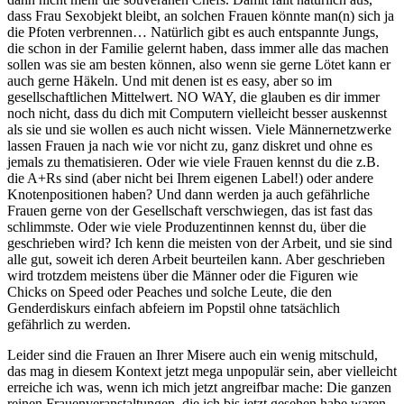
dass Frau Sexobjekt bleibt, an solchen Frauen könnte man(n) sich ja
die Pfoten verbrennen… Natürlich gibt es auch entspannte Jungs,
die schon in der Familie gelernt haben, dass immer alle das machen
sollen was sie am besten können, also wenn sie gerne Lötet kann er
auch gerne Häkeln. Und mit denen ist es easy, aber so im
gesellschaftlichen Mittelwert. NO WAY, die glauben es dir immer
noch nicht, dass du dich mit Computern vielleicht besser auskennst
als sie und sie wollen es auch nicht wissen. Viele Männernetzwerke
lassen Frauen ja nach wie vor nicht zu, ganz diskret und ohne es
jemals zu thematisieren. Oder wie viele Frauen kennst du die z.B.
die A+Rs sind (aber nicht bei Ihrem eigenen Label!) oder andere
Knotenpositionen haben? Und dann werden ja auch gefährliche
Frauen gerne von der Gesellschaft verschwiegen, das ist fast das
schlimmste. Oder wie viele Produzentinnen kennst du, über die
geschrieben wird? Ich kenn die meisten von der Arbeit, und sie sind
alle gut, soweit ich deren Arbeit beurteilen kann. Aber geschrieben
wird trotzdem meistens über die Männer oder die Figuren wie
Chicks on Speed oder Peaches und solche Leute, die den
Genderdiskurs einfach abfeiern im Popstil ohne tatsächlich
gefährlich zu werden.
Leider sind die Frauen an Ihrer Misere auch ein wenig mitschuld,
das mag in diesem Kontext jetzt mega unpopulär sein, aber vielleicht
erreiche ich was, wenn ich mich jetzt angreifbar mache: Die ganzen
reinen Frauenveranstaltungen, die ich bis jetzt gesehen habe waren