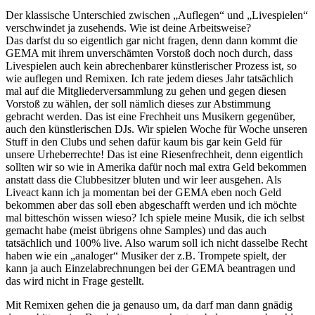
Der klassische Unterschied zwischen „Auflegen“ und „Livespielen“
verschwindet ja zusehends. Wie ist deine Arbeitsweise?
Das darfst du so eigentlich gar nicht fragen, denn dann kommt die
GEMA mit ihrem unverschämten Vorstoß doch noch durch, dass
Livespielen auch kein abrechenbarer künstlerischer Prozess ist, so
wie auflegen und Remixen. Ich rate jedem dieses Jahr tatsächlich
mal auf die Mitgliederversammlung zu gehen und gegen diesen
Vorstoß zu wählen, der soll nämlich dieses zur Abstimmung
gebracht werden. Das ist eine Frechheit uns Musikern gegenüber,
auch den künstlerischen DJs. Wir spielen Woche für Woche unseren
Stuff in den Clubs und sehen dafür kaum bis gar kein Geld für
unsere Urheberrechte! Das ist eine Riesenfrechheit, denn eigentlich
sollten wir so wie in Amerika dafür noch mal extra Geld bekommen
anstatt dass die Clubbesitzer bluten und wir leer ausgehen. Als
Liveact kann ich ja momentan bei der GEMA eben noch Geld
bekommen aber das soll eben abgeschafft werden und ich möchte
mal bitteschön wissen wieso? Ich spiele meine Musik, die ich selbst
gemacht habe (meist übrigens ohne Samples) und das auch
tatsächlich und 100% live. Also warum soll ich nicht dasselbe Recht
haben wie ein „analoger“ Musiker der z.B. Trompete spielt, der
kann ja auch Einzelabrechnungen bei der GEMA beantragen und
das wird nicht in Frage gestellt.
Mit Remixen gehen die ja genauso um, da darf man dann gnädig