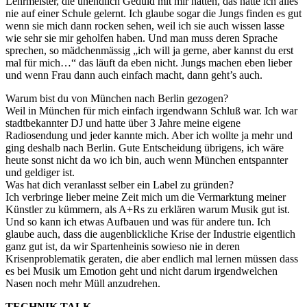
Lehrmeister, die unendlich Geduld mit mir hatten, das hätte ich alles
nie auf einer Schule gelernt. Ich glaube sogar die Jungs finden es gut
wenn sie mich dann rocken sehen, weil ich sie auch wissen lasse
wie sehr sie mir geholfen haben. Und man muss deren Sprache
sprechen, so mädchenmässig „ich will ja gerne, aber kannst du erst
mal für mich…“ das läuft da eben nicht. Jungs machen eben lieber
und wenn Frau dann auch einfach macht, dann geht’s auch.
Warum bist du von München nach Berlin gezogen?
Weil in München für mich einfach irgendwann Schluß war. Ich war
stadtbekannter DJ und hatte über 3 Jahre meine eigene
Radiosendung und jeder kannte mich. Aber ich wollte ja mehr und
ging deshalb nach Berlin. Gute Entscheidung übrigens, ich wäre
heute sonst nicht da wo ich bin, auch wenn München entspannter
und geldiger ist.
Was hat dich veranlasst selber ein Label zu gründen?
Ich verbringe lieber meine Zeit mich um die Vermarktung meiner
Künstler zu kümmern, als A+Rs zu erklären warum Musik gut ist.
Und so kann ich etwas Aufbauen und was für andere tun. Ich
glaube auch, dass die augenblickliche Krise der Industrie eigentlich
ganz gut ist, da wir Spartenheinis sowieso nie in deren
Krisenproblematik geraten, die aber endlich mal lernen müssen dass
es bei Musik um Emotion geht und nicht darum irgendwelchen
Nasen noch mehr Müll anzudrehen.
TECHNIK TALK