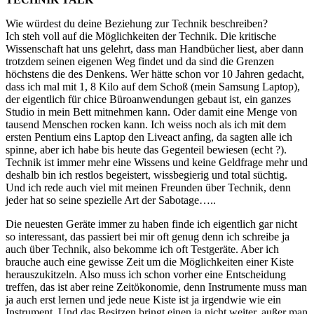
Wie würdest du deine Beziehung zur Technik beschreiben?
Ich steh voll auf die Möglichkeiten der Technik. Die kritische
Wissenschaft hat uns gelehrt, dass man Handbücher liest, aber dann
trotzdem seinen eigenen Weg findet und da sind die Grenzen
höchstens die des Denkens. Wer hätte schon vor 10 Jahren gedacht,
dass ich mal mit 1, 8 Kilo auf dem Schoß (mein Samsung Laptop),
der eigentlich für chice Büroanwendungen gebaut ist, ein ganzes
Studio in mein Bett mitnehmen kann. Oder damit eine Menge von
tausend Menschen rocken kann. Ich weiss noch als ich mit dem
ersten Pentium eins Laptop den Liveact anfing, da sagten alle ich
spinne, aber ich habe bis heute das Gegenteil bewiesen (echt ?).
Technik ist immer mehr eine Wissens und keine Geldfrage mehr und
deshalb bin ich restlos begeistert, wissbegierig und total süchtig.
Und ich rede auch viel mit meinen Freunden über Technik, denn
jeder hat so seine spezielle Art der Sabotage…..
Die neuesten Geräte immer zu haben finde ich eigentlich gar nicht
so interessant, das passiert bei mir oft genug denn ich schreibe ja
auch über Technik, also bekomme ich oft Testgeräte. Aber ich
brauche auch eine gewisse Zeit um die Möglichkeiten einer Kiste
herauszukitzeln. Also muss ich schon vorher eine Entscheidung
treffen, das ist aber reine Zeitökonomie, denn Instrumente muss man
ja auch erst lernen und jede neue Kiste ist ja irgendwie wie ein
Instrument. Und das Besitzen bringt einen ja nicht weiter, außer man