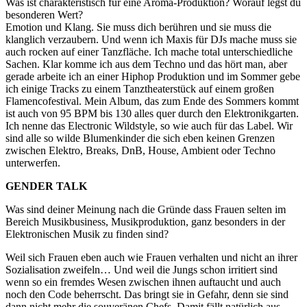
Was ist charakteristisch für eine Aroma-Produktion? Worauf legst du
besonderen Wert?
Emotion und Klang. Sie muss dich berühren und sie muss die
klanglich verzaubern. Und wenn ich Maxis für DJs mache muss sie
auch rocken auf einer Tanzfläche. Ich mache total unterschiedliche
Sachen. Klar komme ich aus dem Techno und das hört man, aber
gerade arbeite ich an einer Hiphop Produktion und im Sommer gebe
ich einige Tracks zu einem Tanztheaterstück auf einem großen
Flamencofestival. Mein Album, das zum Ende des Sommers kommt
ist auch von 95 BPM bis 130 alles quer durch den Elektronikgarten.
Ich nenne das Electronic Wildstyle, so wie auch für das Label. Wir
sind alle so wilde Blumenkinder die sich eben keinen Grenzen
zwischen Elektro, Breaks, DnB, House, Ambient oder Techno
unterwerfen.
GENDER TALK
Was sind deiner Meinung nach die Gründe dass Frauen selten im
Bereich Musikbusiness, Musikproduktion, ganz besonders in der
Elektronischen Musik zu finden sind?
Weil sich Frauen eben auch wie Frauen verhalten und nicht an ihrer
Sozialisation zweifeln… Und weil die Jungs schon irritiert sind
wenn so ein fremdes Wesen zwischen ihnen auftaucht und auch
noch den Code beherrscht. Das bringt sie in Gefahr, denn sie sind
dann nicht mehr die souveränen Chefs. Damit fällt natürlich aus,