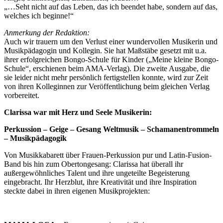
„…Seht nicht auf das Leben, das ich beendet habe, sondern auf das,
welches ich beginne!“
Anmerkung der Redaktion:
Auch wir trauern um den Verlust einer wundervollen Musikerin und
Musikpädagogin und Kollegin. Sie hat Maßstäbe gesetzt mit u.a.
ihrer erfolgreichen Bongo-Schule für Kinder („Meine kleine Bongo-
Schule“, erschienen beim AMA-Verlag). Die zweite Ausgabe, die
sie leider nicht mehr persönlich fertigstellen konnte, wird zur Zeit
von ihren Kolleginnen zur Veröffentlichung beim gleichen Verlag
vorbereitet.
Clarissa war mit Herz und Seele Musikerin:
Perkussion – Geige – Gesang Weltmusik – Schamanentrommeln
– Musikpädagogik
Von Musikkabarett über Frauen-Perkussion pur und Latin-Fusion-
Band bis hin zum Obertongesang: Clarissa hat überall ihr
außergewöhnliches Talent und ihre ungeteilte Begeisterung
eingebracht. Ihr Herzblut, ihre Kreativität und ihre Inspiration
steckte dabei in ihren eigenen Musikprojekten: