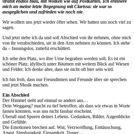
strahlt endlos blau, mit Wolken wie auf Postkarten. Ich erinnere
mich an meine letzte Begegnung mit Clarissa: sie war so
ausgeglichen und zufrieden wie noch nie
.
Wir wollten uns jetzt wieder öfter sehen. Wir hatten uns noch viel zu
sagen.
Und jetzt stehe ich da und soll Abschied von ihr nehmen, ohne mich
von ihr verabschieden, sie in den Arm nehmen zu können. Ich stehe
da – fassungslos, zutiefst erschüttert.
Ich sehe den Platz, wo ihre Urne begraben werden soll. Es ist ein
schöner Platz, idyllisch unter Bäumen mit weitem Blick auf Wiesen
und Felder. Ich denke aber, dass sie nicht oft hier sein wird.
Ich bin froh, dass nur Freundinnen und Freunde über sie sprechen
und jetzt Musik machen.
Ein Abschied
Der Himmel sieht auf einmal so anders aus…
Dein Weggang? macht zu tief betroffen, als dass wir etwas in Worte
fassen könnten, was uns nicht fassbar erscheint.
Überall sind Spuren deines Lebens. Gedanken, Bilder, Augenblicke
und Gefühle.
Die Emotionen brechen auf. Wut, Verzweiflung, Enttäuschung,
Angst, Sinnlosigkeit, Einsamkeit, Trauer…