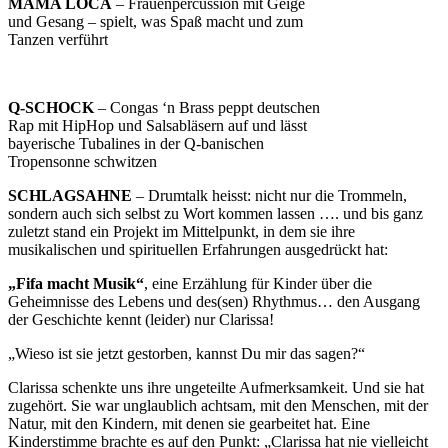
MAMA LOCA
– Frauenpercussion mit Geige
und Gesang – spielt, was Spaß macht und zum
Tanzen verführt
Q-SCHOCK
– Congas ‘n Brass peppt deutschen
Rap mit HipHop und Salsabläsern auf und lässt
bayerische Tubalines in der Q-banischen
Tropensonne schwitzen
SCHLAGSAHNE
– Drumtalk heisst: nicht nur die Trommeln,
sondern auch sich selbst zu Wort kommen lassen …. und bis ganz
zuletzt stand ein Projekt im Mittelpunkt, in dem sie ihre
musikalischen und spirituellen Erfahrungen ausgedrückt hat:
„Fifa macht Musik“
, eine Erzählung für Kinder über die
Geheimnisse des Lebens und des(sen) Rhythmus… den Ausgang
der Geschichte kennt (leider) nur Clarissa!
„Wieso ist sie jetzt gestorben, kannst Du mir das sagen?“
Clarissa schenkte uns ihre ungeteilte Aufmerksamkeit. Und sie hat
zugehört. Sie war unglaublich achtsam, mit den Menschen, mit der
Natur, mit den Kindern, mit denen sie gearbeitet hat. Eine
Kinderstimme brachte es auf den Punkt: „Clarissa hat nie vielleicht