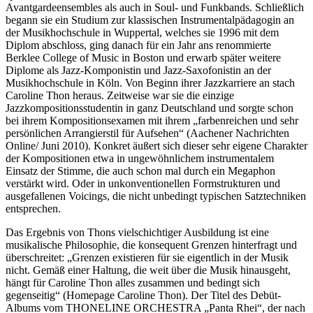
Avantgardeensembles als auch in Soul- und Funkbands. Schließlich
begann sie ein Studium zur klassischen Instrumentalpädagogin an
der Musikhochschule in Wuppertal, welches sie 1996 mit dem
Diplom abschloss, ging danach für ein Jahr ans renommierte
Berklee College of Music in Boston und erwarb später weitere
Diplome als Jazz-Komponistin und Jazz-Saxofonistin an der
Musikhochschule in Köln. Von Beginn ihrer Jazzkarriere an stach
Caroline Thon heraus. Zeitweise war sie die einzige
Jazzkompositionsstudentin in ganz Deutschland und sorgte schon
bei ihrem Kompositionsexamen mit ihrem „farbenreichen und sehr
persönlichen Arrangierstil für Aufsehen“ (Aachener Nachrichten
Online/ Juni 2010). Konkret äußert sich dieser sehr eigene Charakter
der Kompositionen etwa in ungewöhnlichem instrumentalem
Einsatz der Stimme, die auch schon mal durch ein Megaphon
verstärkt wird. Oder in unkonventionellen Formstrukturen und
ausgefallenen Voicings, die nicht unbedingt typischen Satztechniken
entsprechen.
Das Ergebnis von Thons vielschichtiger Ausbildung ist eine
musikalische Philosophie, die konsequent Grenzen hinterfragt und
überschreitet: „Grenzen existieren für sie eigentlich in der Musik
nicht. Gemäß einer Haltung, die weit über die Musik hinausgeht,
hängt für Caroline Thon alles zusammen und bedingt sich
gegenseitig“ (Homepage Caroline Thon). Der Titel des Debüt-
Albums vom THONELINE ORCHESTRA „Panta Rhei“, der nach