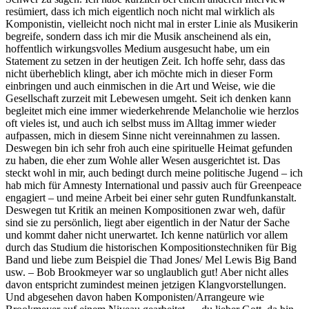
resümiert, dass ich mich eigentlich noch nicht mal wirklich als
Komponistin, vielleicht noch nicht mal in erster Linie als Musikerin
begreife, sondern dass ich mir die Musik anscheinend als ein,
hoffentlich wirkungsvolles Medium ausgesucht habe, um ein
Statement zu setzen in der heutigen Zeit. Ich hoffe sehr, dass das
nicht überheblich klingt, aber ich möchte mich in dieser Form
einbringen und auch einmischen in die Art und Weise, wie die
Gesellschaft zurzeit mit Lebewesen umgeht. Seit ich denken kann
begleitet mich eine immer wiederkehrende Melancholie wie herzlos
oft vieles ist, und auch ich selbst muss im Alltag immer wieder
aufpassen, mich in diesem Sinne nicht vereinnahmen zu lassen.
Deswegen bin ich sehr froh auch eine spirituelle Heimat gefunden
zu haben, die eher zum Wohle aller Wesen ausgerichtet ist. Das
steckt wohl in mir, auch bedingt durch meine politische Jugend – ich
hab mich für Amnesty International und passiv auch für Greenpeace
engagiert – und meine Arbeit bei einer sehr guten Rundfunkanstalt.
Deswegen tut Kritik an meinen Kompositionen zwar weh, dafür
sind sie zu persönlich, liegt aber eigentlich in der Natur der Sache
und kommt daher nicht unerwartet. Ich kenne natürlich vor allem
durch das Studium die historischen Kompositionstechniken für Big
Band und liebe zum Beispiel die Thad Jones/ Mel Lewis Big Band
usw. – Bob Brookmeyer war so unglaublich gut! Aber nicht alles
davon entspricht zumindest meinen jetzigen Klangvorstellungen.
Und abgesehen davon haben Komponisten/Arrangeure wie