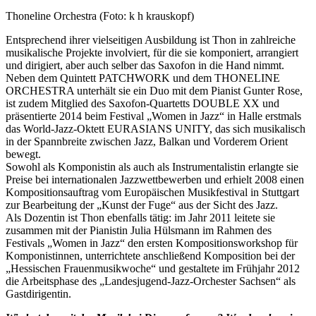
Thoneline Orchestra (Foto: k h krauskopf)
Entsprechend ihrer vielseitigen Ausbildung ist Thon in zahlreiche
musikalische Projekte involviert, für die sie komponiert, arrangiert
und dirigiert, aber auch selber das Saxofon in die Hand nimmt.
Neben dem Quintett PATCHWORK und dem THONELINE
ORCHESTRA unterhält sie ein Duo mit dem Pianist Gunter Rose,
ist zudem Mitglied des Saxofon-Quartetts DOUBLE XX und
präsentierte 2014 beim Festival „Women in Jazz“ in Halle erstmals
das World-Jazz-Oktett EURASIANS UNITY, das sich musikalisch
in der Spannbreite zwischen Jazz, Balkan und Vorderem Orient
bewegt.
Sowohl als Komponistin als auch als Instrumentalistin erlangte sie
Preise bei internationalen Jazzwettbewerben und erhielt 2008 einen
Kompositionsauftrag vom Europäischen Musikfestival in Stuttgart
zur Bearbeitung der „Kunst der Fuge“ aus der Sicht des Jazz.
Als Dozentin ist Thon ebenfalls tätig: im Jahr 2011 leitete sie
zusammen mit der Pianistin Julia Hülsmann im Rahmen des
Festivals „Women in Jazz“ den ersten Kompositionsworkshop für
Komponistinnen, unterrichtete anschließend Komposition bei der
„Hessischen Frauenmusikwoche“ und gestaltete im Frühjahr 2012
die Arbeitsphase des „Landesjugend-Jazz-Orchester Sachsen“ als
Gastdirigentin.