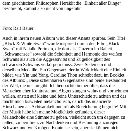
dem griechischen Philosophen Heraklit die „Einheit aller Dinge“
beschreibt, kommt also nicht von ungefähr.
Foto: Ralf Bauer
Auch in ihrem neuen Album wird dieser Ansatz spürbar. Sein Titel
„Black & White Swan“ wurde inspiriert durch den Film „Black
Swan“ mit Natalie Portman, die dort als Tänzerin im Ballett
„Schwanensee“ sowohl die Schönheit und Harmonie des weißen
Schwans als auch die Aggressivität und Zügellosigkeit des
schwarzen Schwans verkörpern muss. Zwei Seiten ein und
derselben Medaille. Ein Gegensatz, der in Wirklichkeit eine Einheit
bildet, wie Yin und Yang. Caroline Thon schreibt dazu im Booklet
des Albums: „Diese scheinbaren Gegensätze sind beide Bestandteil
der Welt, die uns umgibt. Ich beobachte immer öfter, dass die
Menschen eher Kontraste und Abgrenzungen wahr- und vornehmen
wollen, anstatt auf kleine und feine Unterschiede zu achten und das
macht mich bisweilen melancholisch, da ich das nuancierte
Hinschauen als Achtsamkeit und oft als Bereicherung begreife! Mit
der Musik habe ich meine Möglichkeit gefunden, dieser
Melancholie eine Stimme zu geben, vielleicht auch um dagegen zu
halten, zu berühren, zu Nachdenken und Besinnung anzuregen.
Schwarz und weiß mögen Kontraste sein, aber sie können nicht