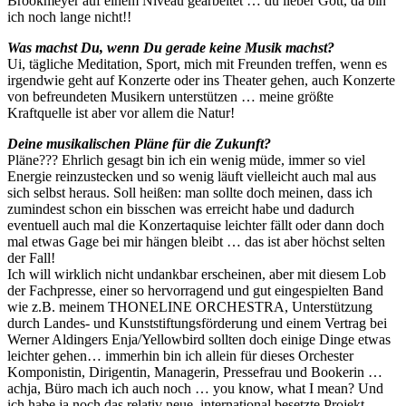
Brookmeyer auf einem Niveau gearbeitet … du lieber Gott, da bin
ich noch lange nicht!!
Was machst Du, wenn Du gerade keine Musik machst?
Ui, tägliche Meditation, Sport, mich mit Freunden treffen, wenn es
irgendwie geht auf Konzerte oder ins Theater gehen, auch Konzerte
von befreundeten Musikern unterstützen … meine größte
Kraftquelle ist aber vor allem die Natur!
Deine musikalischen Pläne für die Zukunft?
Pläne??? Ehrlich gesagt bin ich ein wenig müde, immer so viel
Energie reinzustecken und so wenig läuft vielleicht auch mal aus
sich selbst heraus. Soll heißen: man sollte doch meinen, dass ich
zumindest schon ein bisschen was erreicht habe und dadurch
eventuell auch mal die Konzertaquise leichter fällt oder dann doch
mal etwas Gage bei mir hängen bleibt … das ist aber höchst selten
der Fall!
Ich will wirklich nicht undankbar erscheinen, aber mit diesem Lob
der Fachpresse, einer so hervorragend und gut eingespielten Band
wie z.B. meinem THONELINE ORCHESTRA, Unterstützung
durch Landes- und Kunststiftungsförderung und einem Vertrag bei
Werner Aldingers Enja/Yellowbird sollten doch einige Dinge etwas
leichter gehen… immerhin bin ich allein für dieses Orchester
Komponistin, Dirigentin, Managerin, Pressefrau und Bookerin …
achja, Büro mach ich auch noch … you know, what I mean? Und
ich habe ja noch das relativ neue, international besetzte Projekt