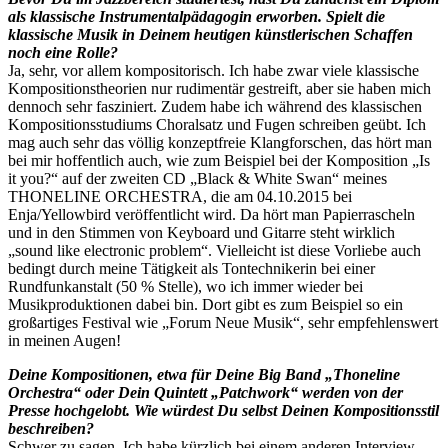
als klassische Instrumentalpädagogin erworben. Spielt die
klassische Musik in Deinem heutigen künstlerischen Schaffen
noch eine Rolle?
Ja, sehr, vor allem kompositorisch. Ich habe zwar viele klassische
Kompositionstheorien nur rudimentär gestreift, aber sie haben mich
dennoch sehr fasziniert. Zudem habe ich während des klassischen
Kompositionsstudiums Choralsatz und Fugen schreiben geübt. Ich
mag auch sehr das völlig konzeptfreie Klangforschen, das hört man
bei mir hoffentlich auch, wie zum Beispiel bei der Komposition „Is
it you?“ auf der zweiten CD „Black & White Swan“ meines
THONELINE ORCHESTRA, die am 04.10.2015 bei
Enja/Yellowbird veröffentlicht wird. Da hört man Papierrascheln
und in den Stimmen von Keyboard und Gitarre steht wirklich
„sound like electronic problem“. Vielleicht ist diese Vorliebe auch
bedingt durch meine Tätigkeit als Tontechnikerin bei einer
Rundfunkanstalt (50 % Stelle), wo ich immer wieder bei
Musikproduktionen dabei bin. Dort gibt es zum Beispiel so ein
großartiges Festival wie „Forum Neue Musik“, sehr empfehlenswert
in meinen Augen!
Deine Kompositionen, etwa für Deine Big Band „Thoneline
Orchestra“ oder Dein Quintett „Patchwork“ werden von der
Presse hochgelobt. Wie würdest Du selbst Deinen Kompositionsstil
beschreiben?
Schwer zu sagen. Ich habe kürzlich bei einem anderen Interview