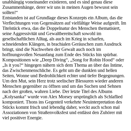
unabhängig voneinander existieren, und es sind genau diese
Zusammenhänge, derer wir uns in meinen Augen bewusst sein
sollten!“
Entstanden ist auf Grundlage dieses Konzepts ein Album, das die
Verflechtungen von Gegensätzen auf vielfältige Weise aufgreift. Im
Titelstück etwa, das die Doppelnatur des Menschen thematisiert,
seine Aggressivität und Gewaltbereitschaft sowohl im
gesellschaftlichen Alltag, als auch im Krieg in scharfen,
schneidenden Klängen, in brachialen Geräuschen zum Ausdruck
bringt, sind die Nachwehen der Gewalt auch noch im
hoffnungsvollen Neuanfang zum Ende des Stücks hin spürbar.
Kompositionen wie „Deep Diving“, „Song for Robin Hood“ oder
„Is it you?“ hingegen nähern sich dem Thema an über das Intime,
das Zwischenmenschliche. Es geht um die dunklen und hellen
Seiten, Wonne und Bedrohlichkeit echter und tiefer Begegnungen.
Um den Mut, sein Herz trotz seelischer Blessuren wieder anderen
Menschen gegenüber zu öffnen und um das Suchen und Sehnen
nach der großen, wahren Liebe. Der letzte Titel des Albums
„Kolysanka“ wurde von Alex Morsey ursprünglich als Schlaflied
komponiert. Thons ins Gegenteil verkehrte Neuinterpretation des
Stücks kommt frisch und lebendig daher, weckt auch schon mal
Assoziationen von Straßenvolksfest und entlässt den Zuhörer mit
viel positiver Energie.