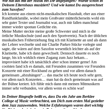
Wie hat das mit der Musik bei Dir angefangen? Wurde schon in
Deinem Elternhaus musiziert? Und wie kamst Du ausgerechnet
zum Saxofon?
Ich komme aus einem nicht-musikalischen Haushalt, eher aus einer
Rundfunkfamilie, wobei mein Großvater mütterlicherseits wohl ein
sehr guter Texter und Journalist war, auch mir fallen manchmal
immer wieder spontan Gedichte ein.
Meine Mutter steckte meine große Schwester und mich in die
örtliche Musikschule (und auch den Sportverein). Nach der üblichen
musikalischen Früherziehung fing ich mit Klarinette an und als dann
der Lehrer wechselte und mir Charlie Parker-Stücke vorlegte und
sagte, die wären auf dem Saxofon wesentlich leichter als auf der
Klarinette, habe ich dann gewechselt. Dennoch dauerte es noch
lange, bis ich wirklich einen Zugang zum Jazz bekam…
improvisiert habe ich tatsächlich aber schon immer gerne! Am
coolsten fand ich es damals, mit Freunden zusammen vor Freunden
Konzerte mit einer Rockband zu geben und vor allem danach
gemeinsam „abzuhängen“… das mache ich heute noch sehr gern,
vor allem nach Konzerten… man hat da doch gemeinsam was auf
der Bühne kreiert. Ich fühle mich dann mit meinen Mitmusikern
immer sehr verbunden, vor allem wenn es schön war!
In Deiner Biografie heißt es, dass Du ein Jahr am Berklee
College of Music verbrachtest, um Dich zum ersten Mal gezielter
dem Jazz zuzuwenden. Welche Erfahrungen waren dort wichtig