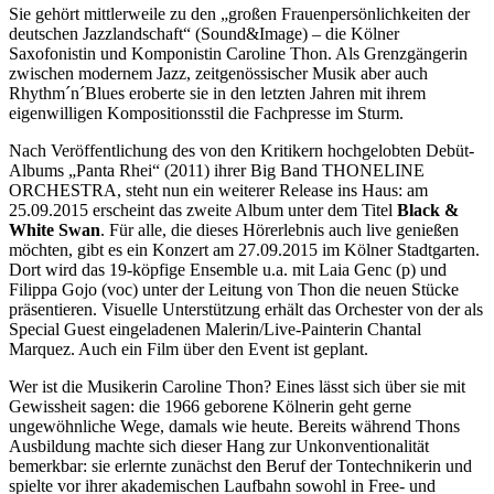
Sie gehört mittlerweile zu den „großen Frauenpersönlichkeiten der
deutschen Jazzlandschaft“ (Sound&Image) – die Kölner
Saxofonistin und Komponistin Caroline Thon. Als Grenzgängerin
zwischen modernem Jazz, zeitgenössischer Musik aber auch
Rhythm´n´Blues eroberte sie in den letzten Jahren mit ihrem
eigenwilligen Kompositionsstil die Fachpresse im Sturm.
Nach Veröffentlichung des von den Kritikern hochgelobten Debüt-
Albums „Panta Rhei“ (2011) ihrer Big Band THONELINE
ORCHESTRA, steht nun ein weiterer Release ins Haus: am
25.09.2015 erscheint das zweite Album unter dem Titel
Black &
White Swan
. Für alle, die dieses Hörerlebnis auch live genießen
möchten, gibt es ein Konzert am 27.09.2015 im Kölner Stadtgarten.
Dort wird das 19-köpfige Ensemble u.a. mit Laia Genc (p) und
Filippa Gojo (voc) unter der Leitung von Thon die neuen Stücke
präsentieren. Visuelle Unterstützung erhält das Orchester von der als
Special Guest eingeladenen Malerin/Live-Painterin Chantal
Marquez. Auch ein Film über den Event ist geplant.
Wer ist die Musikerin Caroline Thon? Eines lässt sich über sie mit
Gewissheit sagen: die 1966 geborene Kölnerin geht gerne
ungewöhnliche Wege, damals wie heute. Bereits während Thons
Ausbildung machte sich dieser Hang zur Unkonventionalität
bemerkbar: sie erlernte zunächst den Beruf der Tontechnikerin und
spielte vor ihrer akademischen Laufbahn sowohl in Free- und