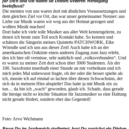
für Dich und wie haben sie Deinen weiteren Werdegang
beeinflusst?
Die meisten von uns waren dort mit ähnlichen Voraussetzungen und
dem gleichen Ziel vor Ort, das war unser gemeinsamer Nenner: aus
Liebe zur Musik waren wir weg aus der Heimat gezogen und
wollten Musik machen!
Dort habe ich viele tolle Musiker aus aller Welt kennengelernt, zu
denen ich heute zum Teil noch Kontakt habe. So kennen und
schätzen die Sängerin meines Quintetts PATCHWORK, Elke
Wörndle und ich uns aus dieser Zeit! Auch habe ich an der
amerikanischen Ostküste einen anderen Zugang zum Jazz erlebt,
den ich hier oft vermisse, sehr natürlich und „volksverbunden“. Und
es waren zu meiner Zeit dort schon über 3000 Studenten. Als der
100. Saxofonist innerhalb einer Stunde an mir vorbeikam und ich
mich jedes Mal unbewusst fragte, ob der oder die besser spielte als
ich, musste ich auf einmal so lachen über diesen Schwachsinn, der
sich da in meinem Hirn abspielte! Das hatte ja mit Musik nix zu
tun… da bin ich „wach“ geworden, glaub ich. Schade, dass gerade
die hiesige nicht so leichte Situation für Jazzmusiker so eine Haltung
nicht gerade fördert, sondern eher das Gegenteil!
Foto: Arvo Wichmann
Bevor Du im Jazzbereich studiertest, hast Du zunächst ein Diplom