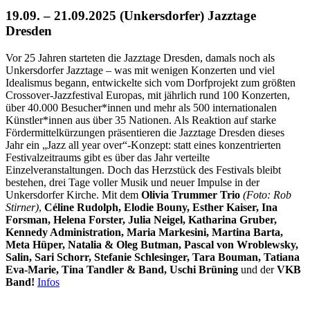
19.09. – 21.09.2025 (Unkersdorfer) Jazztage
Dresden
Vor 25 Jahren starteten die Jazztage Dresden, damals noch als
Unkersdorfer Jazztage – was mit wenigen Konzerten und viel
Idealismus begann, entwickelte sich vom Dorfprojekt zum größten
Crossover-Jazzfestival Europas, mit jährlich rund 100 Konzerten,
über 40.000 Besucher*innen und mehr als 500 internationalen
Künstler*innen aus über 35 Nationen. Als Reaktion auf starke
Fördermittelkürzungen präsentieren die Jazztage Dresden dieses
Jahr ein „Jazz all year over“-Konzept: statt eines konzentrierten
Festivalzeitraums gibt es über das Jahr verteilte
Einzelveranstaltungen. Doch das Herzstück des Festivals bleibt
bestehen, drei Tage voller Musik und neuer Impulse in der
Unkersdorfer Kirche. Mit dem
Olivia Trummer Trio
(Foto: Rob
Stirner)
,
Céline Rudolph, Elodie Bouny, Esther Kaiser, Ina
Forsman, Helena Forster, Julia Neigel, Katharina Gruber,
Kennedy Administration, Maria Markesini, Martina Barta,
Meta Hüper, Natalia & Oleg Butman, Pascal von Wroblewsky,
Salin, Sari Schorr, Stefanie Schlesinger, Tara Bouman, Tatiana
Eva-Marie, Tina Tandler & Band, Uschi Brüning
und der
VKB
Band!
Infos