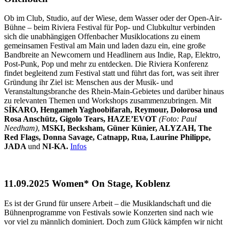
Ob im Club, Studio, auf der Wiese, dem Wasser oder der Open-Air-
Bühne – beim Riviera Festival für Pop- und Clubkultur verbinden
sich die unabhängigen Offenbacher Musiklocations zu einem
gemeinsamen Festival am Main und laden dazu ein, eine große
Bandbreite an Newcomern und Headlinern aus Indie, Rap, Elektro,
Post-Punk, Pop und mehr zu entdecken. Die Riviera Konferenz
findet begleitend zum Festival statt und führt das fort, was seit ihrer
Gründung ihr Ziel ist: Menschen aus der Musik- und
Veranstaltungsbranche des Rhein-Main-Gebietes und darüber hinaus
zu relevanten Themen und Workshops zusammenzubringen. Mit
SÍKARO, Hengameh Yaghoobifarah, Reymour, Dolorosa und
Rosa Anschütz, Gigolo Tears, HAZE’EVOT
(Foto: Paul
Needham)
,
MSKI, Becksham, Güner Künier, ALYZAH, The
Red Flags, Donna Savage, Catnapp, Rua, Laurine Philippe,
JADA
und
NI-KA.
Infos
11.09.2025 Women* On Stage, Koblenz
Es ist der Grund für unsere Arbeit – die Musiklandschaft und die
Bühnenprogramme von Festivals sowie Konzerten sind nach wie
vor viel zu männlich dominiert. Doch zum Glück kämpfen wir nicht