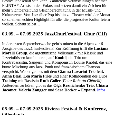
Festivallandschaft sein kann. Zahlreiche Veranstaltungen nehmen
FLINTA*-Artists in den Fokus und setzen damit ein Zeichen für
mehr Sichtbarkeit und Gleichberechtigung in der Musik- und
Kulturszene. Von Jazz über Pop bis hin zu Theater wird der Monat
so zu einem echten Highlight für alle, die progressive Kultur feiern
wollen. Schaut selbst…
03.09. – 07.09.2025 JazzChurFestival, Chur (CH)
In der ersten Septemberwoche geht‘s mitten in die Alpen zur 6.
Ausgabe des JazzChurFestivals! Zur Eröffnung trifft die
Luciana
Morelli Group
, die argentinische Volksmusik mit Klassik und
Jazzeinflüssen kombinieren, auf
Knobil
, ein Trio um
Kontrabassistin, Sängerin und Komponistin Louise Knobil, das eine
bunte Mischung aus Jazz, Punk und französischem Chanson
verspricht. Weiter geht es mit dem
Gianna Lavarini Trio feat.
Anna Bläsi, Lea Maria Fries
und einer Kollaboration des Duos
Training
mit Bassistin
Ruth Goller
(Foto: Roberto Cifarelli)
.
Außerdem zu hören gibt es das
Olga Reznichenko Trio, Chiara
Jacomet, Valeria Zangger
und
Sara Decker – Expand.
Infos
05.09. – 07.09.2025 Riviera Festival & Konferenz,
Offenbach