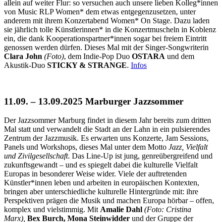
allein auf weiter Flur: so versuchen auch unsere lieben Kolleg*innen
von Music RLP Women* dem etwas entgegenzusetzen, unter
anderem mit ihrem Konzertabend Women* On Stage. Dazu laden
sie jährlich tolle Künstlerinnen* in die Konzertmuscheln in Koblenz
ein, die dank Kooperationspartner*innen sogar bei freiem Eintritt
genossen werden dürfen. Dieses Mal mit der Singer-Songwriterin
Clara John
(Foto)
, dem Indie-Pop Duo
OSTARA
und dem
Akustik-Duo
STICKY & STRANGE
.
Infos
11.09. – 13.09.2025 Marburger Jazzsommer
Der Jazzsommer Marburg findet in diesem Jahr bereits zum dritten
Mal statt und verwandelt die Stadt an der Lahn in ein pulsierendes
Zentrum der Jazzmusik. Es erwarten uns Konzerte, Jam Sessions,
Panels und Workshops, dieses Mal unter dem Motto
Jazz, Vielfalt
und Zivilgesellschaft
. Das Line-Up ist jung, genreübergreifend und
zukunftsgewandt – und es spiegelt dabei die kulturelle Vielfalt
Europas in besonderer Weise wider. Viele der auftretenden
Künstler*innen leben und arbeiten in europäischen Kontexten,
bringen aber unterschiedliche kulturelle Hintergründe mit: ihre
Perspektiven prägen die Musik und machen Europa hörbar – offen,
komplex und vielstimmig. Mit
Amalie Dahl
(Foto: Cristina
Marx),
Bex Burch,
​​Mona Steinwidder
und der Gruppe der