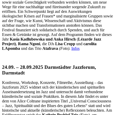
sowie soziale Gerechtigkeit verbunden werden können, um neue
Wege für eine nachhaltige und füreinander sorgende Zukunft zu
eröffnen. Ein Schwerpunkt liegt auf den Auswirkungen
ökologischer Krisen auf Frauen* und marginalisierte Gruppen sowie
auf der Frage, wie Kunst, Wissenschaft und Aktivismus diese
sichtbar machen und Transformationen anstoßen können. Das
Festival finanziert sich solidarisch durch Spenden, und auch für
Essen & Getränke ist gesorgt. Auf dem Programm finden wir dieses
Jahr
Kasia Kadłubowska und Anka Hirsch
(
Lézarde Jazz
Project)
,
Rama Ngoni
, die DJs
Lisa Cropp
und
carolita
LApomba
und das Trio
Atafrava
(Foto)
.
Infos
24.09. – 28.09.2025 Darmstädter Jazzforum,
Darmstadt
Konferenz, Workshop, Konzerte, Filmreihe, Ausstellung – das
Jazzforum 2025 widmet sich der künstlerischen und spirituellen
Auseinandersetzung im Jazz und untersucht damit verbundene
künstlerische und soziale Praktiken. In diesem Jahr findet es unter
dem von Alice Coltrane inspirierten Titel „Universal Consciousness
– Jazz, Spiritualität und der Blues des guten Lebens“ statt und wird
historische und aktuelle (künstlerische) Reflexionen beleuchten. Am
Eröffnungstag spielt das
Kathrin Pechlof Trio
(Foto)
, am