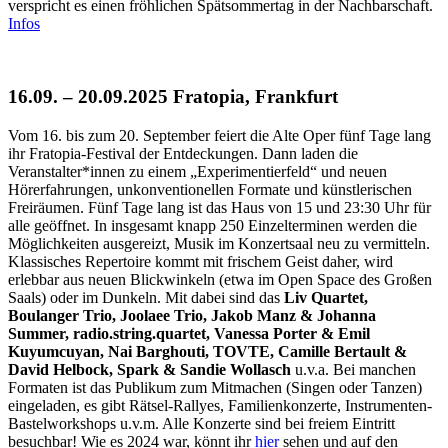
verspricht es einen fröhlichen Spätsommertag in der Nachbarschaft.
Infos
16.09. – 20.09.2025 Fratopia, Frankfurt
Vom 16. bis zum 20. September feiert die Alte Oper fünf Tage lang
ihr Fratopia-Festival der Entdeckungen. Dann laden die
Veranstalter*innen zu einem „Experimentierfeld“ und neuen
Hörerfahrungen, unkonventionellen Formate und künstlerischen
Freiräumen. Fünf Tage lang ist das Haus von 15 und 23:30 Uhr für
alle geöffnet. In insgesamt knapp 250 Einzelterminen werden die
Möglichkeiten ausgereizt, Musik im Konzertsaal neu zu vermitteln.
Klassisches Repertoire kommt mit frischem Geist daher, wird
erlebbar aus neuen Blickwinkeln (etwa im Open Space des Großen
Saals) oder im Dunkeln. Mit dabei sind das
Liv Quartet,
Boulanger Trio, Joolaee Trio, Jakob Manz & Johanna
Summer, radio.string.quartet, Vanessa Porter & Emil
Kuyumcuyan, Nai Barghouti, TOVTE, Camille Bertault &
David Helbock, Spark & Sandie Wollasch
u.v.a. Bei manchen
Formaten ist das Publikum zum Mitmachen (Singen oder Tanzen)
eingeladen, es gibt Rätsel-Rallyes, Familienkonzerte, Instrumenten-
Bastelworkshops u.v.m. Alle Konzerte sind bei freiem Eintritt
besuchbar! Wie es 2024 war, könnt ihr
hier
sehen und auf den