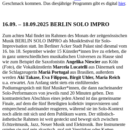
Geschmack kommen. Das diesjährige Programm gibt es digital
hier
.
16.09. – 18.09.2025
BERLIN SOLO IMPRO
Zum achten Mal findet im Rahmen des Monats der zeitgenössischen
Musik BERLIN SOLO IMPRO als Musikfestival für Solo-
Improvisation statt. Im Berliner Acker Stadt Palast sind diesmal vom
16. bis 18. September wieder 15 Künstler*innen live zu erleben, die
in ganz unterschiedlichen musikalischen Universen zu Hause sind
wie zum Beispiel die Saxofonistin
Angelika Niescier
aus Köln
(
Foto
), die Vokalkünstlerin
Marcela Lucatelli
aus Dänemark und
die Schlagzeugerin
Mariá Portugal
aus Brasilien, außerdem
werden
Aki Takase, Eva Filippou, Birgit Uhler, Maria Reich
u.a. erwartet. Am Anfang steht stets ein einführendes
Podiumsgespräch mit fünf Musiker*innen, die dann nacheinander
Solo-Performances von jeweils rund 20 Minuten geben. Den
kontrastreichen Abschluss eines jeden Abend ist das gemeinsame
Finale, auf dem die fünf Beteiligten kollektiv improvisieren und
entsprechend aufeinander reagieren, während sie im Solo-Kontext
noch allein mit sich und dem Publikum waren. Der stilistisch-
ästhetische Rahmen ist weit gesteckt und bewegt sich zwischen
Echtzeitmusik, Jazz, Neuer Musik und Elektronik. Ihre Instrumente
spielen sie mal rein akustisch, mal mit Verstärker oder Ketten