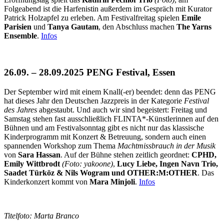
Folgeabend ist die Harfenistin außerdem im Gespräch mit Kurator
Patrick Holzapfel zu erleben. Am Festivalfreitag spielen
Emile
Parisien
und
Tanya Gautam
, den Abschluss machen
The Yarns
Ensemble
.
Infos
26.09. – 28.09.2025 PENG Festival, Essen
Der September wird mit einem Knall(-er) beendet: denn das PENG
hat dieses Jahr den Deutschen Jazzpreis in der Kategorie
Festival
des Jahres
abgestaubt. Und auch wir sind begeistert: Freitag und
Samstag stehen fast ausschließlich FLINTA*-Künstlerinnen auf den
Bühnen und am Festivalsonntag gibt es nicht nur das klassische
Kinderprogramm mit Konzert & Betreuung, sondern auch einen
spannenden Workshop zum Thema
Machtmissbrauch in der Musik
von
Sara Hassan
. Auf der Bühne stehen zeitlich geordnet:
CPHD,
Emily Wittbrodt
(Foto: yakoone)
,
Lucy Liebe, Ingen Navn Trio,
Saadet Türköz & Nils Wogram und OTHER:M:OTHER
. Das
Kinderkonzert kommt von
Mara Minjoli
.
Infos
Titelfoto: Marta Branco