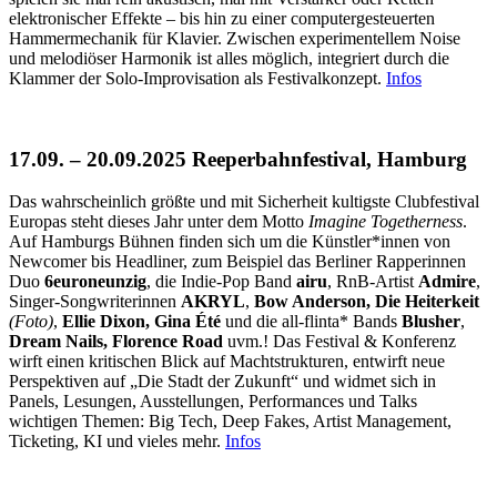
elektronischer Effekte – bis hin zu einer computergesteuerten
Hammermechanik für Klavier. Zwischen experimentellem Noise
und melodiöser Harmonik ist alles möglich, integriert durch die
Klammer der Solo-Improvisation als Festivalkonzept.
Infos
17.09. – 20.09.2025 Reeperbahnfestival, Hamburg
Das wahrscheinlich größte und mit Sicherheit kultigste Clubfestival
Europas steht dieses Jahr unter dem Motto
Imagine Togetherness
.
Auf Hamburgs Bühnen finden sich um die Künstler*innen von
Newcomer bis Headliner, zum Beispiel das Berliner Rapperinnen
Duo
6euroneunzig
, die Indie-Pop Band
airu
, RnB-Artist
Admire
,
Singer-Songwriterinnen
AKRYL
,
Bow Anderson, Die Heiterkeit
(Foto)
,
Ellie Dixon, Gina Été
und die all-flinta* Bands
Blusher
,
Dream Nails, Florence Road
uvm.! Das Festival & Konferenz
wirft einen kritischen Blick auf Machtstrukturen, entwirft neue
Perspektiven auf „Die Stadt der Zukunft“ und widmet sich in
Panels, Lesungen, Ausstellungen, Performances und Talks
wichtigen Themen: Big Tech, Deep Fakes, Artist Management,
Ticketing, KI und vieles mehr.
Infos