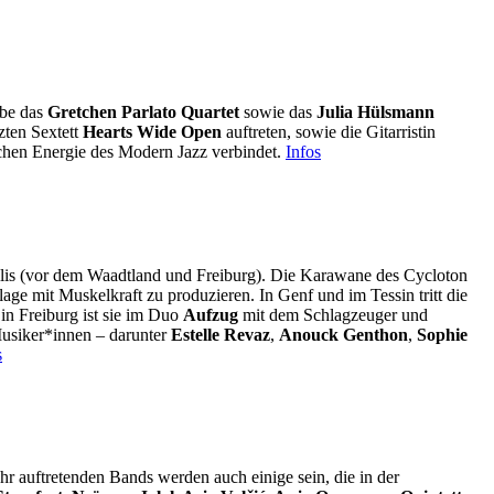
abe das
Gretchen Parlato Quartet
sowie das
Julia Hülsmann
zten Sextett
Hearts Wide Open
auftreten, sowie die Gitarristin
schen Energie des Modern Jazz verbindet.
Infos
allis (vor dem Waadtland und Freiburg). Die Karawane des Cycloton
age mit Muskelkraft zu produzieren. In Genf und im Tessin tritt die
in Freiburg ist sie im Duo
Aufzug
mit dem Schlagzeuger und
Musiker*innen – darunter
Estelle Revaz
,
Anouck Genthon
,
Sophie
s
hr auftretenden Bands werden auch einige sein, die in der