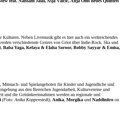
tew feat. Naïssam Jalal, Asja Valčić, Anja Oms neues Quintett
r Kulturen. Neben Livemusik gibt es hier auch ein weitreichendes
erden verschiedenste Genres von Griot über Indie-Rock, Ska und
)
,
Baba Yaga, Kefaya & Elaha Soroor, Bobby Sayyar & Emisa,
ops, Mitmach- und Spielangeboten für Kinder und Jugendliche und
d Umgebung aus den Bereichen Jugendarbeit, Kulturvereine und
rbeit und die Getränkeeinnahmen werden an regionale und
i
(Foto: Anika Koppenstedt)
,
Anika
,
Morgika
und
Naddlnitro
on