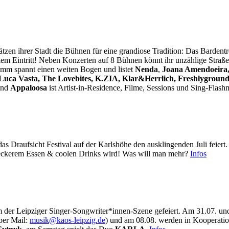
tzen ihrer Stadt die Bühnen für eine grandiose Tradition: Das Bardentre
freiem Eintritt! Neben Konzerten auf 8 Bühnen könnt ihr unzählige Stra
amm spannt einen weiten Bogen und listet
Nenda
,
Joana Amendoeira
 Luca Vasta, The Lovebites, K.ZIA, Klar&Herrlich, Freshlygrou
and
Appaloosa
ist Artist-in-Residence, Filme, Sessions und Sing-Fla
das Draufsicht Festival auf der Karlshöhe den ausklingenden Juli feiert
leckerem Essen & coolen Drinks wird! Was will man mehr?
Infos
 der Leipziger Singer-Songwriter*innen-Szene gefeiert. Am 31.07. und
per Mail:
m
@kisu
-soak
zpiel
ed.gi
) und am 08.08. werden in Kooperatio