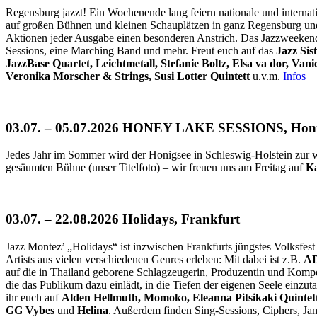
Regensburg jazzt! Ein Wochenende lang feiern nationale und internat
auf großen Bühnen und kleinen Schauplätzen in ganz Regensburg und 
Aktionen jeder Ausgabe einen besonderen Anstrich. Das Jazzweekend
Sessions, eine Marching Band und mehr. Freut euch auf das
Jazz Sis
JazzBase Quartet, Leichtmetall, Stefanie Boltz, Elsa va dor, Va
Veronika Morscher & Strings, Susi Lotter Quintett
u.v.m.
Infos
03.07. – 05.07.2026 HONEY LAKE SESSIONS, Honi
Jedes Jahr im Sommer wird der Honigsee in Schleswig-Holstein zur 
gesäumten Bühne (unser Titelfoto) – wir freuen uns am Freitag auf
Ka
03.07. – 22.08.2026 Holidays, Frankfurt
Jazz Montez’ „Holidays“ ist inzwischen Frankfurts jüngstes Volksfest
Artists aus vielen verschiedenen Genres erleben: Mit dabei ist z.B.
A
auf die in Thailand geborene Schlagzeugerin, Produzentin und Komp
die das Publikum dazu einlädt, in die Tiefen der eigenen Seele einzut
ihr euch auf
Alden Hellmuth, Momoko, Eleanna Pitsikaki Quintett,
GG Vybes
und
Helina
. Außerdem finden Sing-Sessions, Ciphers, Jam