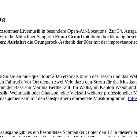
rg
 Jazzsommer Livemusik in besondere Open-Air-Locations. Zur 34. Ausg
wird die Münchner Sängerin
Fiona Grond
mit ihrem hochkarätig beset
en: Ausfahrt
die Grungerock-Ästhetik der 90er mit der improvisatori
de Suisse en musique“ tourt 2026 erstmals durch das Tessin und das W
ich Fahrrad). Vor Ort dienen zwei Velo dazu den Strom für die Musikanl
it der Bassistin Martina Berther auf. Im Wallis, im Kanton Waadt und 
ssik, Weltmusik oder Chanson: eine Vielzahl weiterer professioneller 
 das gemeinsam mit den Gastpartnern erarbeitete Musikprogramm.
Info
msausgabe gibt es ein besonderes Schmankerl: unter den 17 in diesem Ja