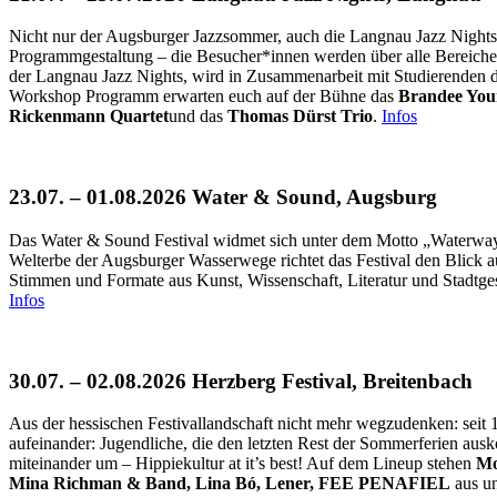
Nicht nur der Augsburger Jazzsommer, auch die Langnau Jazz Nights f
Programmgestaltung – die Besucher*innen werden über alle Bereiche de
der Langnau Jazz Nights, wird in Zusammenarbeit mit Studierenden 
Workshop Programm erwarten euch auf der Bühne das
Brandee You
Rickenmann Quartet
und das
Thomas Dürst Trio
.
Infos
23.07. – 01.08.2026 Water & Sound, Augsburg
Das Water & Sound Festival widmet sich unter dem Motto „Waterwa
Welterbe der Augsburger Wasserwege richtet das Festival den Blick a
Stimmen und Formate aus Kunst, Wissenschaft, Literatur und Stadtges
Infos
30.07. – 02.08.2026 Herzberg Festival, Breitenbach
Aus der hessischen Festivallandschaft nicht mehr wegzudenken: seit
aufeinander: Jugendliche, die den letzten Rest der Sommerferien aus
miteinander um – Hippiekultur at it’s best! Auf dem Lineup stehen
Mo
Mina Richman & Band, Lina Bó, Lener, FEE PENAFIEL
aus u