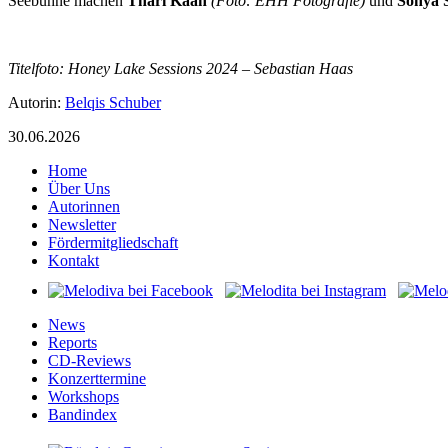
Seebühne machen
Thari Kaan
(Foto: EHH Fotografie)
und
Sonya 
Titelfoto: Honey Lake Sessions 2024 – Sebastian Haas
Autorin:
Belqis Schuber
30.06.2026
Home
Über Uns
Autorinnen
Newsletter
Fördermitgliedschaft
Kontakt
News
Reports
CD-Reviews
Konzerttermine
Workshops
Bandindex