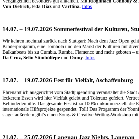
Vergangenheit besonders gut ankamen. Mit
Ríoghnach Connolly & H
Von Dietrich, Ëda Diaz
und
Värttinä.
Infos
14.07. – 19.07.2026 Sommerfestival der Kulturen, Stu
Wir kehren nochmal zurück nach Stuttgart: Nach dem Jazz Open geht e
Kinderprogamm, eine Tombola und den Markt der Kulturen mit diver
Balkanbeats bis zu Cumbia, Rumba, Flamenco und mehr geboten – und 
Da Cruz, Selin Sümbültepe
und
Oumy
.
Infos
17.07. – 19.07.2026 Fest für Vielfalt, Aschaffenburg
Ehrenamtlich ausgerichtet vom Stadtjugendring veranstaltet die Stad
leckerem Essen wird hier Vielfalt gelebt und Toleranz gefeiert. Ver
Behindertenhilfe. Das gesamte Fest ist zu 100% unkommerziell: die E
internationale Hilfsprojekte gespendet. Toll! Das Programm der You
stage, außerdem gibt’s einen Song- & Creative Writing-Workshop mi
21.07. – 25.07.2026 Langnau Jazz Nights, Langnau