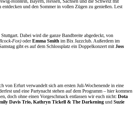
eswig-Holstein, Bayern, Hessen, Sachsen und die Schweiz mit
zu entdecken und den Sommer in vollen Zügen zu genießen. Lest
 Stuttgart. Dabei wird die ganze Bandbreite abgedeckt, von
llcock-Fox)
oder
Emma Smith
im Bix Jazzclub. Außerdem im
Samstag gibt es auf dem Schlossplatz ein Doppelkonzert mit
Joss
lich von Erfurt verwandelt sich am ersten Juli-Wochenende in eine
derfest und eine Partynacht stehen auf dem Programm – hier kommen
önnen, doch ohne einen Vorgeschmack entlassen wir euch nicht:
Dota
mily Davis Trio, Kathryn Tickell & The Darkening
und
Suzie