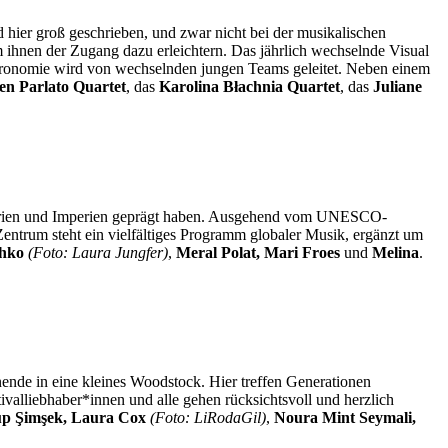
 hier groß geschrieben, und zwar nicht bei der musikalischen
m ihnen der Zugang dazu erleichtern. Das jährlich wechselnde Visual
stronomie wird von wechselnden jungen Teams geleitet. Neben einem
en Parlato Quartet
, das
Karolina Błachnia Quartet
, das
Juliane
ustrien und Imperien geprägt haben. Ausgehend vom UNESCO-
entrum steht ein vielfältiges Programm globaler Musik, ergänzt um
shko
(Foto: Laura Jungfer)
,
Meral Polat, Mari Froes
und
Melina
.
nde in eine kleines Woodstock. Hier treffen Generationen
valliebhaber*innen und alle gehen rücksichtsvoll und herzlich
rup Şimşek, Laura Cox
(Foto: LiRodaGil)
,
Noura Mint Seymali,