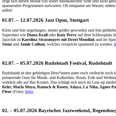
zeigt sich diesen Monat von seiner musikalischen Seite und lockt g
spannenden Programmen aufwarten. Ob entspannt am Wasser, mitten in
selbst!
01.07. – 12.07.2026 Jazz Open, Stuttgart
Klein und fein angefangen, immer größer geworden und fein geblieben:
Superstars wie
Diana Krall
oder
Katy Perry
auf dem Schlossplatz b
Jazzclub ist
Karolina Strassmayer mit Drori Mondlak
und im Spar
Stone
und
Jamie Cullum
, welches verspricht spannend zu werden.
I
02.07. – 05.07.2026 Rudolstadt Festival, Rudolstadt
Rudolstadt ist den gebürtigen Hess*innen unter euch vielleicht noch k
pulsierende Oase für Musik- und Kulturfans. Roots, Folk und Weltm
wirklich alle auf ihre Kosten. Das schlägt sich auch im Line-up nied
Kehr, Marla Moya, Ramsch & Rosen, Adaya, La Niña, Agnes Palm
Fleur
(Foto)
.
Infos
02. – 05.07.2026 Bayrisches Jazzweekend, Regensbur