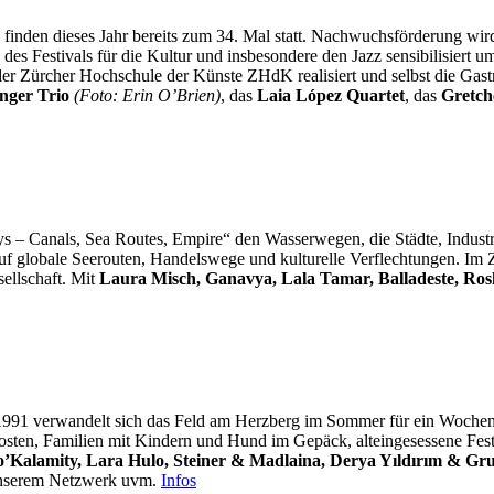
inden dieses Jahr bereits zum 34. Mal statt. Nachwuchsförderung wird
s Festivals für die Kultur und insbesondere den Jazz sensibilisiert u
der Zürcher Hochschule der Künste ZHdK realisiert und selbst die Ga
nger Trio
(Foto: Erin O’Brien)
, das
Laia López Quartet
, das
Gretch
ys – Canals, Sea Routes, Empire“ den Wasserwegen, die Städte, Ind
uf globale Seerouten, Handelswege und kulturelle Verflechtungen. Im Z
ellschaft. Mit
Laura Misch, Ganavya, Lala Tamar, Balladeste, Ro
 1991 verwandelt sich das Feld am Herzberg im Sommer für ein Wochene
kosten, Familien mit Kindern und Hund im Gepäck, alteingesessene Festi
’Kalamity, Lara Hulo, Steiner & Madlaina, Derya Yıldırım & G
nserem Netzwerk uvm.
Infos