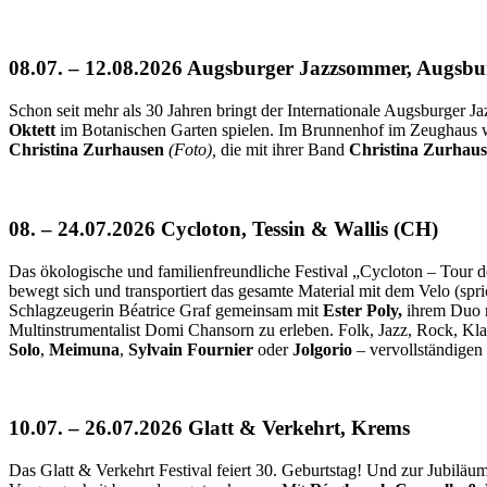
08.07. – 12.08.2026 Augsburger Jazzsommer, Augsbu
Schon seit mehr als 30 Jahren bringt der Internationale Augsburger
Oktett
im Botanischen Garten spielen. Im Brunnenhof im Zeughaus 
Christina Zurhausen
(Foto),
die mit ihrer Band
Christina Zurhaus
08. – 24.07.2026 Cycloton, Tessin & Wallis (CH)
Das ökologische und familienfreundliche Festival „Cycloton – Tour 
bewegt sich und transportiert das gesamte Material mit dem Velo (spr
Schlagzeugerin Béatrice Graf gemeinsam mit
Ester Poly,
ihrem Duo m
Multinstrumentalist Domi Chansorn zu erleben. Folk, Jazz, Rock, Kla
Solo
,
Meimuna
,
Sylvain Fournier
oder
Jolgorio
– vervollständigen
10.07. – 26.07.2026 Glatt & Verkehrt, Krems
Das Glatt & Verkehrt Festival feiert 30. Geburtstag! Und zur Jubiläu