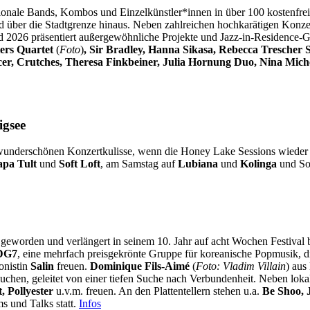
ionale Bands, Kombos und Einzelkünstler*innen in über 100 kostenfreie
über die Stadtgrenze hinaus. Neben zahlreichen hochkarätigen Konzer
 2026 präsentiert außergewöhnliche Projekte und Jazz-in-Residence-G
ters Quartet
(
Foto
)
, Sir Bradley, Hanna Sikasa, Rebecca Trescher 
nicer, Crutches, Theresa Finkbeiner, Julia Hornung Duo, Nina Mich
gsee
wunderschönen Konzertkulisse, wenn die Honey Lake Sessions wieder t
pa Tult
und
Soft Loft
, am Samstag auf
Lubiana
und
Kolinga
und Son
 geworden und verlängert in seinem 10. Jahr auf acht Wochen Festival 
DG7
, eine mehrfach preisgekrönte Gruppe für koreanische Popmusik, die
onistin
Salin
freuen.
Dominique Fils-Aimé
(
Foto: Vladim Villain
) aus
auchen, geleitet von einer tiefen Suche nach Verbundenheit. Neben loka
 Pollyester
u.v.m. freuen. An den Plattentellern stehen u.a.
Be Shoo, J
s und Talks statt.
Infos