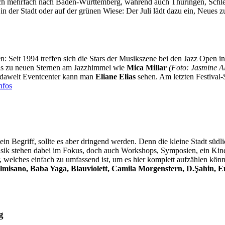
leich mehrfach nach Baden-Württemberg, während auch Thüringen, Schl
 der Stadt oder auf der grünen Wiese: Der Juli lädt dazu ein, Neues 
 Seit 1994 treffen sich die Stars der Musikszene bei den Jazz Open in
is zu neuen Sternen am Jazzhimmel wie
Mica Millar
(Foto: Jasmine A
dawelt Eventcenter kann man
Eliane Elias
sehen. Am letzten Festival-
nfos
ein Begriff, sollte es aber dringend werden. Denn die kleine Stadt süd
usik stehen dabei im Fokus, doch auch Workshops, Symposien, ein Kin
er, welches einfach zu umfassend ist, um es hier komplett aufzählen k
isano, Baba Yaga, Blauviolett, Camila Morgenstern, D.Şahin, E
g