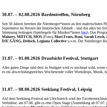
30.07. – 02.08.2026 Bardentreffen, Nürnberg
Seit 50 Jahren bereiten die Nürnberger*innen an den malerischsten Plä
Superlative im Herzen der historischen Altstadt – und das alles bei 
Stimmung beitragen (Spielregeln für Musiker*innen
hier
). Das Progr
Maisery, MIITCH, MOS
(
Foto
)
, Mari Froes,
Reni, Sarah Lesch,
D!E GÄNG, Deitsch, Legiana Collective
u.v.m. Die Nürnberger B
31.07. – 01.08.2026 Draufsicht Festival, Stuttgart
Aller guten Dinge sind drei: in Stuttgart wird es nochmal wild, wenn 
es ein abwechslungsreiches Wochenende voller Workshops, Musik, 
31.07. – 08.08.2026 Seeklang Festival, Leipzig
Auf dem Seeklang-Festival am Ulrichsteich wird der Facettenreichtum
Seebühne, am 07.08. gibt es eine Open Stage (Anmeldung ab 07.07. 