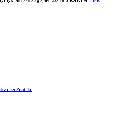
Sytnyk
, am Samstag spielt das Duo
KARLA
.
Infos