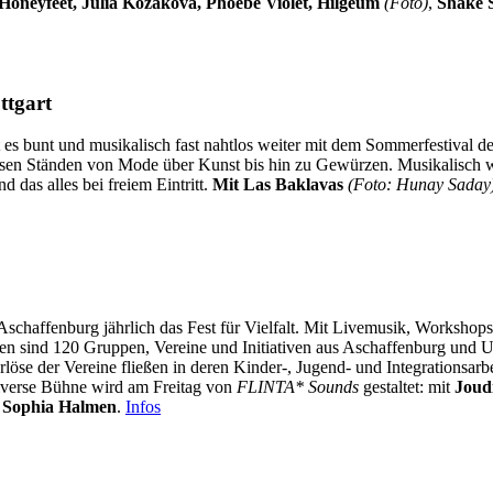
oneyfeet, Júlia Kozáková, Phoebe Violet, Hilgeum
(Foto)
,
Shake S
ttgart
s bunt und musikalisch fast nahtlos weiter mit dem Sommerfestival de
sen Ständen von Mode über Kunst bis hin zu Gewürzen. Musikalisch w
das alles bei freiem Eintritt.
Mit Las Baklavas
(Foto: Hunay Saday
t Aschaffenburg jährlich das Fest für Vielfalt. Mit Livemusik, Worksh
treten sind 120 Gruppen, Vereine und Initiativen aus Aschaffenburg un
rlöse der Vereine fließen in deren Kinder-, Jugend- und Integrationsa
niverse Bühne wird am Freitag von
FLINTA* Sounds
gestaltet: mit
Joud
t
Sophia Halmen
.
Infos