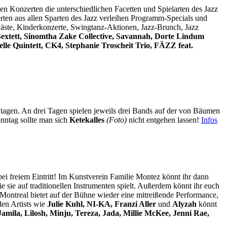
n Konzerten die unterschiedlichen Facetten und Spielarten des Jazz
ten aus allen Sparten des Jazz verleihen Programm-Specials und
äste, Kinderkonzerte, Swingtanz-Aktionen, Jazz-Brunch, Jazz
Sextett, Sinomtha Zake Collective, Savannah, Dorte Lindum
elle Quintett, CK4, Stephanie Troscheit Trio, FÄZZ feat.
agen. An drei Tagen spielen jeweils drei Bands auf der von Bäumen
ntag sollte man sich
Ketekalles
(Foto)
nicht entgehen lassen!
Infos
bei freiem Eintritt! Im Kunstverein Familie Montez könnt ihr dann
 sie auf traditionellen Instrumenten spielt. Außerdem könnt ihr euch
 Montreal bietet auf der Bühne wieder eine mitreißende Performance,
len Artists wie
Julie Kuhl, NI-KA,
Franzi Aller
und
Alyzah
könnt
amila, Lilosh, Minju, Tereza, Jada, Millie McKee, Jenni Rae,