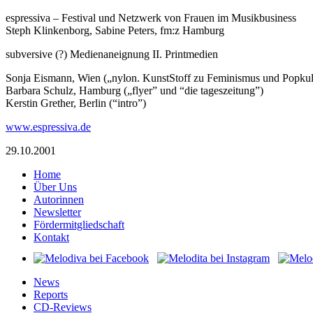
espressiva – Festival und Netzwerk von Frauen im Musikbusiness
Steph Klinkenborg, Sabine Peters, fm:z Hamburg
subversive (?) Medienaneignung II. Printmedien
Sonja Eismann, Wien („nylon. KunstStoff zu Feminismus und Popkul
Barbara Schulz, Hamburg („flyer” und “die tageszeitung”)
Kerstin Grether, Berlin (“intro”)
www.espressiva.de
29.10.2001
Home
Über Uns
Autorinnen
Newsletter
Fördermitgliedschaft
Kontakt
News
Reports
CD-Reviews