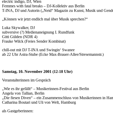
electric indigo, DJ, Wien
Femmes with fatal breaks – DJ-Kollektiv aus Berlin
T-INA, DJ und Autorin („Neid“ Magazin zu Kunst, Musik und Gende
„Können wir jetzt endlich mal über Musik sprechen?“
Luka Skywalker, DJ
subversive (?) Medienaneignung I. Rundfunk
Gitti Gülden (NDR 4)
Frauke Wilck (Freies Sender Kombinat)
chill-out mit DJ T-INA und Swingin‘ Swanee
ab 22 Uhr Astra-Stube (Ecke Max-Brauer-Allee/Stresemannstr.)
Samstag, 10. November 2001 (12-18 Uhr)
Veranstalterinnen im Gespräch
„Wie es ihr gefällt“ – Musikerinnen-Festival aus Berlin
Angela von Tallian, Berlin
„Die fiesen Diven“ – ein Zusammenschluss von Musikerinnen in Ha
Catharina Boutari und Uli von Welt, Hamburg
als Gastgeberinnen: