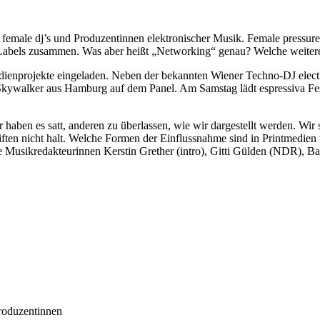
female dj’s und Produzentinnen elektronischer Musik. Female pressure
r Labels zusammen. Was aber heißt „Networking“ genau? Welche weiter
edienprojekte eingeladen. Neben der bekannten Wiener Techno-DJ elect
ywalker aus Hamburg auf dem Panel. Am Samstag lädt espressiva Festi
 haben es satt, anderen zu überlassen, wie wir dargestellt werden. Wir 
hriften nicht halt. Welche Formen der Einflussnahme sind in Printmed
e Musikredakteurinnen Kerstin Grether (intro), Gitti Gülden (NDR), B
Produzentinnen