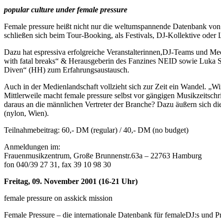
popular culture under female pressure
Female pressure heißt nicht nur die weltumspannende Datenbank von 
schließen sich beim Tour-Booking, als Festivals, DJ-Kollektive ode
Dazu hat espressiva erfolgreiche Veranstalterinnen,DJ-Teams und M
with fatal breaks“ & Herausgeberin des Fanzines NEID sowie Luka Sk
Diven“ (HH) zum Erfahrungsaustausch.
Auch in der Medienlandschaft vollzieht sich zur Zeit ein Wandel. „Wir
Mittlerweile macht female pressure selbst vor gängigen Musikzeitsc
daraus an die männlichen Vertreter der Branche? Dazu äußern sich di
(nylon, Wien).
Teilnahmebeitrag: 60,- DM (regular) / 40,- DM (no budget)
Anmeldungen im:
Frauenmusikzentrum, Große Brunnenstr.63a – 22763 Hamburg
fon 040/39 27 31, fax 39 10 98 30
Freitag, 09. November 2001 (16-21 Uhr)
female pressure on asskick mission
Female Pressure – die internationale Datenbank für femaleDJ:s und 