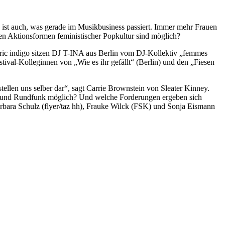
 ist auch, was gerade im Musikbusiness passiert. Immer mehr Frauen
en Aktionsformen feministischer Popkultur sind möglich?
ric indigo sitzen DJ T-INA aus Berlin vom DJ-Kollektiv „femmes
val-Kolleginnen von „Wie es ihr gefällt“ (Berlin) und den „Fiesen
stellen uns selber dar“, sagt Carrie Brownstein von Sleater Kinney.
ien und Rundfunk möglich? Und welche Forderungen ergeben sich
arbara Schulz (flyer/taz hh), Frauke Wilck (FSK) und Sonja Eismann