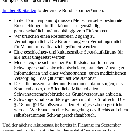
Strafgesetzbuch gestrichen werden!
In über 40 Städten
forderten die Bündnispartner*innen:
In der Familienplanung müssen Menschen selbstbestimmte
Entscheidungen treffen können – eigenständig,
partnerschaftlich und unabhängig vom Einkommen.
Wir brauchen einen kostenfreien Zugang zu
Verhütungsmitteln. Die Erforschung von Verhütungsmitteln
für Männer muss finanziell gefördert werden.
Eine geschlechter- und kultursensible Sexualaufklärung für
alle muss umgesetzt werden.
Menschen, die sich in einer Konfliktsituation für einen
Schwangerschaftsabbruch entscheiden, brauchen Zugang zu
Informationen und einer wohnortnahen, guten medizinischen
Versorgung – das gilt ambulant wie stationär.
Deshalb müssen Länder und Kommunen dafür sorgen, dass
Krankenhäuser, die öffentliche Mittel erhalten,
Schwangerschaftsabbrüche als Grundversorgung anbieten.
Schwangerschaftskonflikte gehören nicht ins Strafrecht. Die
§218 und §219a müssen aus dem Strafgesetzbuch gestrichen
werden. Wir brauchen eine Neuregelung des Rechts auf einen
selbstbestimmten Schwangerschaftsabbruch.
Und der nächste Aktionstag ist bereits in Planung: im September
versammeln sich
Christliche Fundamentalist*innen jedes Jahr