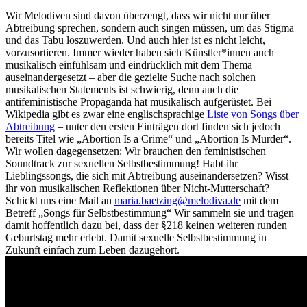
Wir Melodiven sind davon überzeugt, dass wir nicht nur über
Abtreibung sprechen, sondern auch singen müssen, um das Stigma
und das Tabu loszuwerden. Und auch hier ist es nicht leicht,
vorzusortieren. Immer wieder haben sich Künstler*innen auch
musikalisch einfühlsam und eindrücklich mit dem Thema
auseinandergesetzt – aber die gezielte Suche nach solchen
musikalischen Statements ist schwierig, denn auch die
antifeministische Propaganda hat musikalisch aufgerüstet. Bei
Wikipedia gibt es zwar eine englischsprachige
Liste von Songs über
Abtreibung
– unter den ersten Einträgen dort finden sich jedoch
bereits Titel wie „Abortion Is a Crime“ und „Abortion Is Murder“.
Wir wollen dagegensetzen: Wir brauchen den feministischen
Soundtrack zur sexuellen Selbstbestimmung! Habt ihr
Lieblingssongs, die sich mit Abtreibung auseinandersetzen? Wisst
ihr von musikalischen Reflektionen über Nicht-Mutterschaft?
Schickt uns eine Mail an
m
.aira
zteab
m@gni
idole
ed.av
mit dem
Betreff „Songs für Selbstbestimmung“ Wir sammeln sie und tragen
damit hoffentlich dazu bei, dass der §218 keinen weiteren runden
Geburtstag mehr erlebt. Damit sexuelle Selbstbestimmung in
Zukunft einfach zum Leben dazugehört.