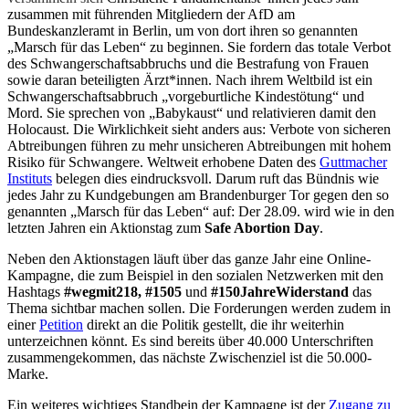
zusammen mit führenden Mitgliedern der AfD am
Bundeskanzleramt in Berlin, um von dort ihren so genannten
„Marsch für das Leben“ zu beginnen. Sie fordern das totale Verbot
des Schwangerschaftsabbruchs und die Bestrafung von Frauen
sowie daran beteiligten Ärzt*innen. Nach ihrem Weltbild ist ein
Schwangerschaftsabbruch „vorgeburtliche Kindestötung“ und
Mord. Sie sprechen von „Babykaust“ und relativieren damit den
Holocaust. Die Wirklichkeit sieht anders aus: Verbote von sicheren
Abtreibungen führen zu mehr unsicheren Abtreibungen mit hohem
Risiko für Schwangere. Weltweit erhobene Daten des
Guttmacher
Instituts
belegen dies eindrucksvoll. Darum ruft das Bündnis wie
jedes Jahr zu Kundgebungen am Brandenburger Tor gegen den so
genannten „Marsch für das Leben“ auf: Der 28.09. wird wie in den
letzten Jahren ein Aktionstag zum
Safe Abortion Day
.
Neben den Aktionstagen läuft über das ganze Jahr eine Online-
Kampagne, die zum Beispiel in den sozialen Netzwerken mit den
Hashtags
#wegmit218,
#1505
und
#150JahreWiderstand
das
Thema sichtbar machen sollen. Die Forderungen werden zudem in
einer
Petition
direkt an die Politik gestellt, die ihr weiterhin
unterzeichnen könnt. Es sind bereits über 40.000 Unterschriften
zusammengekommen, das nächste Zwischenziel ist die 50.000-
Marke.
Ein weiteres wichtiges Standbein der Kampagne ist der
Zugang zu