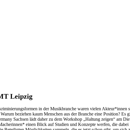
MT Leipzig
iskriminierungsformen in der Musikbranche waren vielen Akteur*innen
arum beziehen kaum Menschen aus der Branche eine Position? Es gibt
many Sachsen lädt daher zu dem Workshop „Haltung zeigen“ am Diens
herinnen* einen Blick auf Studien und Konzepte werfen, die dabei he
Beteiligten Möglichkeiten sammeln, die es jetzt schon gibt, um sich zu