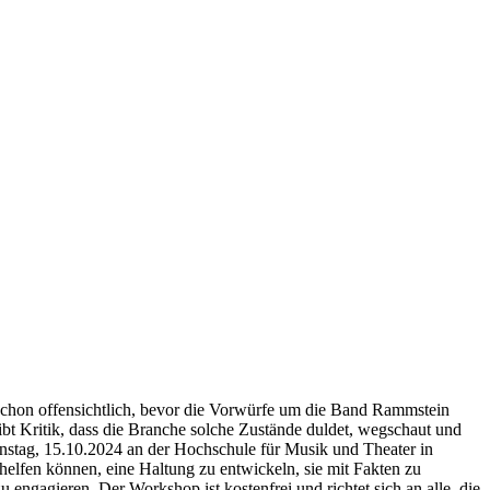
 schon offensichtlich, bevor die Vorwürfe um die Band Rammstein
 Kritik, dass die Branche solche Zustände duldet, wegschaut und
tag, 15.10.2024 an der Hochschule für Musik und Theater in
lfen können, eine Haltung zu entwickeln, sie mit Fakten zu
 engagieren. Der Workshop ist kostenfrei und richtet sich an alle, die