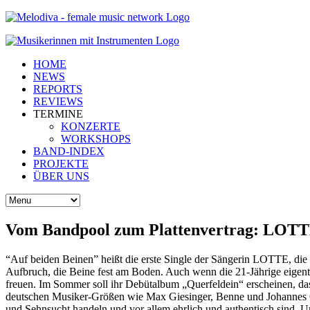
HOME
NEWS
REPORTS
REVIEWS
TERMINE
KONZERTE
WORKSHOPS
BAND-INDEX
PROJEKTE
ÜBER UNS
Vom Bandpool zum Plattenvertrag: LOTTE
“Auf beiden Beinen” heißt die erste Single der Sängerin LOTTE, die 
Aufbruch, die Beine fest am Boden. Auch wenn die 21-Jährige eigen
freuen. Im Sommer soll ihr Debütalbum „Querfeldein“ erscheinen, das 
deutschen Musiker-Größen wie Max Giesinger, Benne und Johannes Oer
und Sehnsucht handeln und vor allem ehrlich und authentisch sind.