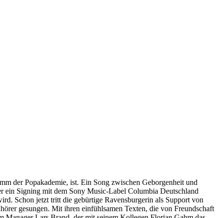
mm der Popakademie, ist. Ein Song zwischen Geborgenheit und
ber ein Signing mit dem Sony Music-Label Columbia Deutschland
d. Schon jetzt tritt die gebürtige Ravensburgerin als Support von
hörer gesungen. Mit ihren einfühlsamen Texten, die von Freundschaft
rem Manager Lars Brand, der mit seinem Kollegen Florian Gahm das