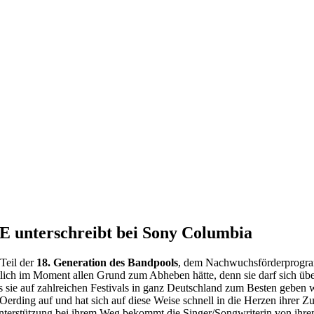
 unterschreibt bei Sony Columbia
Teil der
18. Generation des Bandpools
, dem Nachwuchsförderprogra
tlich im Moment allen Grund zum Abheben hätte, denn sie darf sich ü
sie auf zahlreichen Festivals in ganz Deutschland zum Besten geben wir
ding auf und hat sich auf diese Weise schnell in die Herzen ihrer Zu
 Unterstützung bei ihrem Weg bekommt die Singer/Songwriterin von ih