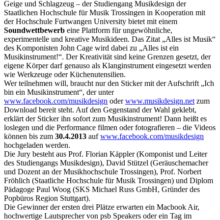
Geige und Schlagzeug – der Studiengang Musikdesign der
Staatlichen Hochschule für Musik Trossingen in Kooperation mit
der Hochschule Furtwangen University bietet mit einem
Soundwettbewerb
eine Plattform für ungewöhnliche,
experimentelle und kreative Musikideen. Das Zitat „Alles ist Musik“
des Komponisten John Cage wird dabei zu „Alles ist ein
Musikinstrument!“. Der Kreativität sind keine Grenzen gesetzt, der
eigene Körper darf genauso als Klanginstrument eingesetzt werden
wie Werkzeuge oder Küchenutensilien.
Wer teilnehmen will, braucht nur den Sticker mit der Aufschrift „Ich
bin ein Musikinstrument“, der unter
www.facebook.com/musikdesign
oder
www.musikdesign.net
zum
Download bereit steht. Auf den Gegenstand der Wahl geklebt,
erklärt der Sticker ihn sofort zum Musikinstrument! Dann heißt es
loslegen und die Performance filmen oder fotografieren – die Videos
können bis zum
30.4.2013
auf
www.facebook.com/musikdesign
hochgeladen werden.
Die Jury besteht aus Prof. Florian Käppler (Komponist und Leiter
des Studiengangs Musikdesign), David Stützel (Geräuschemacher
und Dozent an der Musikhochschule Trossingen), Prof. Norbert
Fröhlich (Staatliche Hochschule für Musik Trossingen) und Diplom
Pädagoge Paul Woog (SKS Michael Russ GmbH, Gründer des
Popbüros Region Stuttgart).
Die Gewinner der ersten drei Plätze erwarten ein Macbook Air,
hochwertige Lautsprecher von psb Speakers oder ein Tag im