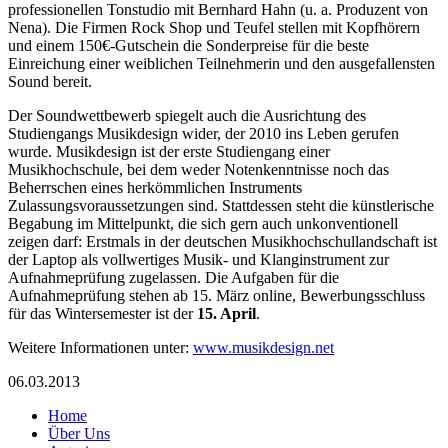
professionellen Tonstudio mit Bernhard Hahn (u. a. Produzent von
Nena). Die Firmen Rock Shop und Teufel stellen mit Kopfhörern
und einem 150€-Gutschein die Sonderpreise für die beste
Einreichung einer weiblichen Teilnehmerin und den ausgefallensten
Sound bereit.
Der Soundwettbewerb spiegelt auch die Ausrichtung des
Studiengangs Musikdesign wider, der 2010 ins Leben gerufen
wurde. Musikdesign ist der erste Studiengang einer
Musikhochschule, bei dem weder Notenkenntnisse noch das
Beherrschen eines herkömmlichen Instruments
Zulassungsvoraussetzungen sind. Stattdessen steht die künstlerische
Begabung im Mittelpunkt, die sich gern auch unkonventionell
zeigen darf: Erstmals in der deutschen Musikhochschullandschaft ist
der Laptop als vollwertiges Musik- und Klanginstrument zur
Aufnahmeprüfung zugelassen. Die Aufgaben für die
Aufnahmeprüfung stehen ab 15. März online, Bewerbungsschluss
für das Wintersemester ist der
15. April
.
Weitere Informationen unter:
www.musikdesign.net
06.03.2013
Home
Über Uns