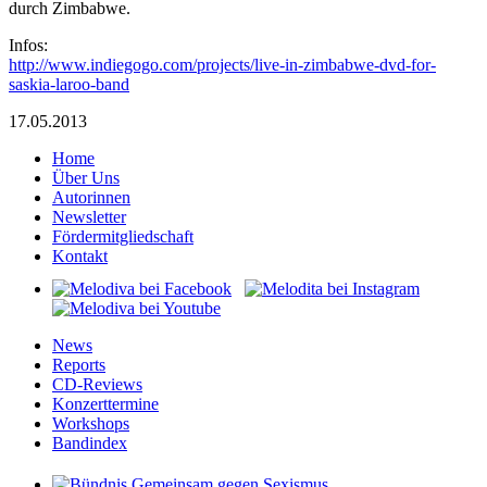
durch Zimbabwe.
Infos:
http://www.indiegogo.com/projects/live-in-zimbabwe-dvd-for-
saskia-laroo-band
17.05.2013
Home
Über Uns
Autorinnen
Newsletter
Fördermitgliedschaft
Kontakt
News
Reports
CD-Reviews
Konzerttermine
Workshops
Bandindex