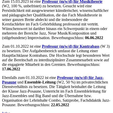
Zum 15.03.2023 ist eine
Professur (m/w/d) für Musiktheorie
(W2, 100 %, unbefristet) zu besetzen. Gesucht wird eine
Persönlichkeit mit ausgewiesener künstlerischer, wissenschaftlicher
und pädagogischer Qualifikation, die das Fach Musiktheorie in
seiner ganzen Breite abdeckt und die insbesondere die
Kernfachlehre im Fach Gehörbildung professoral mit vertritt.
Wünschenswert ist darüber hinaus ein Schwerpunkt in einem oder
mehreren der Bereiche Jazz, Neue Musik/Komposition und
(stilgebundene) Improvisation. Bewerbungsschluss:
06.06.2022
Zum 01.10.2022 ist eine
Professur (m/w/d) für Kontrabass
(W 3)
zu besetzen. Der Aufgabenbereich umfasst die Leitung einer
Hauptfachklasse Kontrabass. Die Hochschule legt besonderen Wert
auf die Bereitschaft zu interdisziplinärer Zusammenarbeit sowie auf
die engagierte Mitarbeit in den Gremien. Bewerbungsschluss:
17.06.2022
Ebenfalls zum 01.10.2022 ist eine
Professur (m/w/d) für Jazz-
Posaune
und
Ensemble-Leitung
(W2, 50 %) im privatrechtlichen
Dienstverhältnis zu besetzen. Die Tätigkeit beinhaltet die Leitung
der Klasse Jazz-Posaune, Unterricht im Fach Ensembleleitung für
Jazz-Ensembles und Big Band und die Übernahme bzw.
Organisation der Lehrinhalte Combo, Satzprobe, Fachdidaktik Jazz-
Posaune. Bewerbungsschluss:
22.05.2022