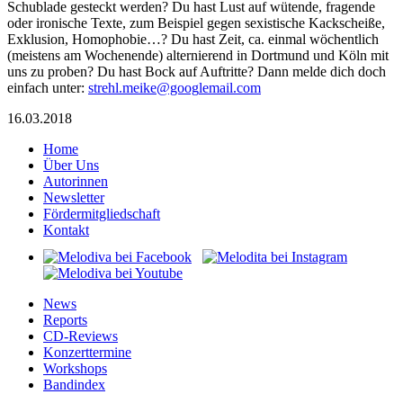
Schublade gesteckt werden? Du hast Lust auf wütende, fragende
oder ironische Texte, zum Beispiel gegen sexistische Kackscheiße,
Exklusion, Homophobie…? Du hast Zeit, ca. einmal wöchentlich
(meistens am Wochenende) alternierend in Dortmund und Köln mit
uns zu proben? Du hast Bock auf Auftritte? Dann melde dich doch
einfach unter:
ts
.lher
ekiem
goog@
iamel
moc.l
16.03.2018
Home
Über Uns
Autorinnen
Newsletter
Fördermitgliedschaft
Kontakt
News
Reports
CD-Reviews
Konzerttermine
Workshops
Bandindex