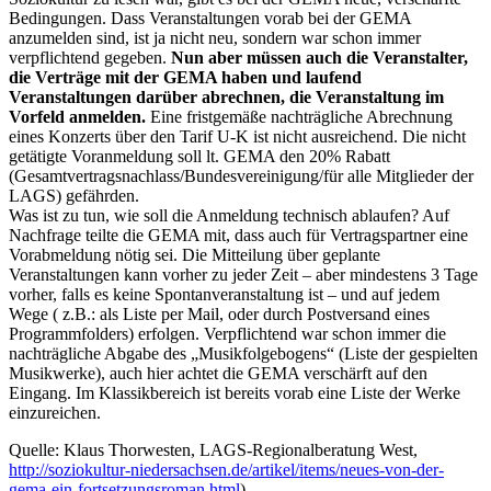
Bedingungen. Dass Veranstaltungen vorab bei der GEMA
anzumelden sind, ist ja nicht neu, sondern war schon immer
verpflichtend gegeben.
Nun aber müssen auch die Veranstalter,
die Verträge mit der GEMA haben und laufend
Veranstaltungen darüber abrechnen, die Veranstaltung im
Vorfeld anmelden.
Eine fristgemäße nachträgliche Abrechnung
eines Konzerts über den Tarif U-K ist nicht ausreichend. Die nicht
getätigte Voranmeldung soll lt. GEMA den 20% Rabatt
(Gesamtvertragsnachlass/Bundesvereinigung/für alle Mitglieder der
LAGS) gefährden.
Was ist zu tun, wie soll die Anmeldung technisch ablaufen? Auf
Nachfrage teilte die GEMA mit, dass auch für Vertragspartner eine
Vorabmeldung nötig sei. Die Mitteilung über geplante
Veranstaltungen kann vorher zu jeder Zeit – aber mindestens 3 Tage
vorher, falls es keine Spontanveranstaltung ist – und auf jedem
Wege ( z.B.: als Liste per Mail, oder durch Postversand eines
Programmfolders) erfolgen. Verpflichtend war schon immer die
nachträgliche Abgabe des „Musikfolgebogens“ (Liste der gespielten
Musikwerke), auch hier achtet die GEMA verschärft auf den
Eingang. Im Klassikbereich ist bereits vorab eine Liste der Werke
einzureichen.
Quelle: Klaus Thorwesten, LAGS-Regionalberatung West,
http://soziokultur-niedersachsen.de/artikel/items/neues-von-der-
gema-ein-fortsetzungsroman.html
)