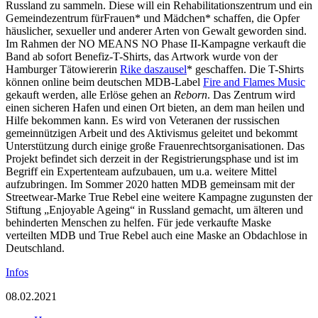
Russland zu sammeln. Diese will ein Rehabilitationszentrum und ein
Gemeindezentrum fürFrauen* und Mädchen* schaffen, die Opfer
häuslicher, sexueller und anderer Arten von Gewalt geworden sind.
Im Rahmen der NO MEANS NO Phase II-Kampagne verkauft die
Band ab sofort Benefiz-T-Shirts, das Artwork wurde von der
Hamburger Tätowiererin
Rike daszausel
* geschaffen. Die T-Shirts
können online beim deutschen MDB-Label
Fire and Flames Music
gekauft werden, alle Erlöse gehen an
Reborn
. Das Zentrum wird
einen sicheren Hafen und einen Ort bieten, an dem man heilen und
Hilfe bekommen kann. Es wird von Veteranen der russischen
gemeinnützigen Arbeit und des Aktivismus geleitet und bekommt
Unterstützung durch einige große Frauenrechtsorganisationen. Das
Projekt befindet sich derzeit in der Registrierungsphase und ist im
Begriff ein Expertenteam aufzubauen, um u.a. weitere Mittel
aufzubringen. Im Sommer 2020 hatten MDB gemeinsam mit der
Streetwear-Marke True Rebel eine weitere Kampagne zugunsten der
Stiftung „Enjoyable Ageing“ in Russland gemacht, um älteren und
behinderten Menschen zu helfen. Für jede verkaufte Maske
verteilten MDB und True Rebel auch eine Maske an Obdachlose in
Deutschland.
Infos
08.02.2021