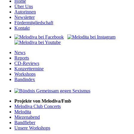
Home
Über Uns
Autorinnen
Newsletter
Fördermitgliedschaft
Kontakt
News
Reports
CD-Reviews
Konzerttermine
Workshops
Bandindex
Projekte von Melodiva/Fmb
Melodiva Club Concerts
Melodita
Miezenabend
Bandfieber
Unsere Workshops