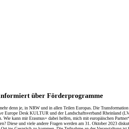
3 informiert über Förderprogramme
mehr denn je, in NRW und in allen Teilen Europas. Die Transformation
ve Europe Desk KULTUR und der Landschaftsverband Rheinland (LVR) 
Wie kann mir Erasmus+ dabei helfen, mich mit europäischen Partner
Diese und viele andere Fragen werden am 31. Oktober 2023 diskutier
Ort ins Gespräch zu kommen. Die Teilnahme an der Veranstaltung ist k