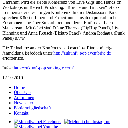
Umrahmt wird die siebte Konferenz von Live-Gigs und Hands-on-
Workshops im Bereich Producing. „Brüche und Brücken“ ist das
Leitthema der diesjährigen Konferenz. In drei Diskussions-Panels
sprechen KünstlerInnen und ExpertInnen aus dem popkulturellen
Zusammenhang über Subkulturen und deren Einfluss auf den
Mainstream. Mit dabei sind DJane Thereza (HipHop Panel), Lisa
Blanning und Anna Reusch (Elektro Panel), Andrea Rothaug (Punk
Panel) u.v.w.
Die Teilnahme an der Konferenz ist kostenlos. Eine vorherige
Anmeldung ist jedoch unter
http://zukunft_pop.eventbrite.de
erforderlich.
Infos:
http://zukunft-pop.strikingly.com/
12.10.2016
Home
Über Uns
Autorinnen
Newsletter
Fördermitgliedschaft
Kontakt