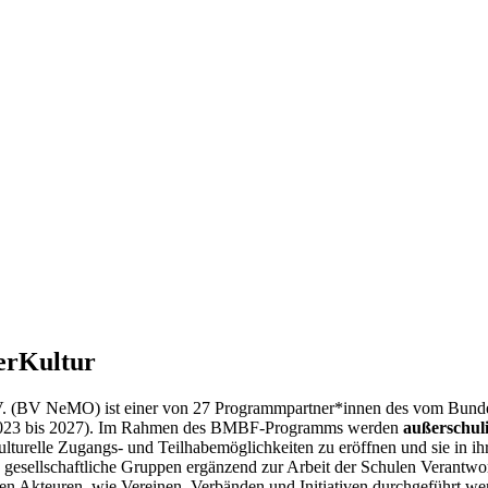
erKultur
. (BV NeMO) ist einer von 27 Programmpartner*innen des vom Bunde
: 2023 bis 2027). Im Rahmen des BMBF-Programms werden
außerschuli
lturelle Zugangs- und Teilhabemöglichkeiten zu eröffnen und sie in ihr
he gesellschaftliche Gruppen ergänzend zur Arbeit der Schulen Verantw
chen Akteuren, wie Vereinen, Verbänden und Initiativen durchgeführt we