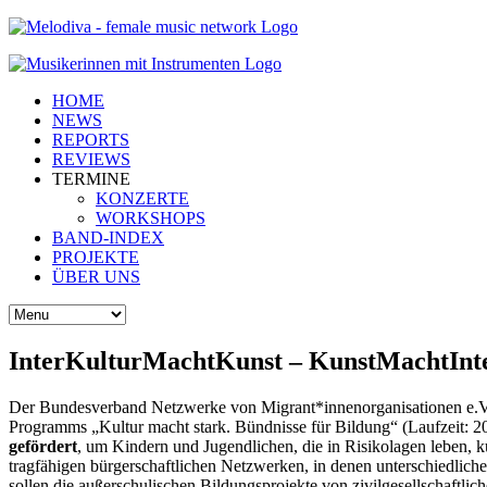
HOME
NEWS
REPORTS
REVIEWS
TERMINE
KONZERTE
WORKSHOPS
BAND-INDEX
PROJEKTE
ÜBER UNS
InterKulturMachtKunst – KunstMachtInt
Der Bundesverband Netzwerke von Migrant*innenorganisationen e.V
Programms „Kultur macht stark. Bündnisse für Bildung“ (Laufzeit
gefördert
, um Kindern und Jugendlichen, die in Risikolagen leben, ku
tragfähigen bürgerschaftlichen Netzwerken, in denen unterschiedlic
sollen die außerschulischen Bildungsprojekte von zivilgesellschaftli