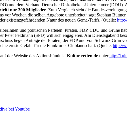
) und dem Verband Deutscher Diskotheken-Unternehmer (DDU). Alle dr
ritt nur 300 Mitglieder
. Zum Vergleich steht die Bundesvereinigung 
ns vor Wochen die selben Angebote unterbreitet“ sagt Stephan Büttner,
 der existenzgefährdenden Natur des neuen Gema-Tarifs. (Quelle:
http:
treiberInnen und politischen Parteien: Piraten, FDP, CDU und Grüne h
 Peter Feldmann (SPD) will sich engagieren. Am Dienstagabend beschäf
uss liegen Anträge der Piraten, der FDP und von Schwarz-Grün vor. D
eine ernste Gefahr für die Frankfurter Clublandschaft. (Quelle:
http://
 auf der Website des Aktionsbündnis‘
Kultur retten.de
unter
http://kul