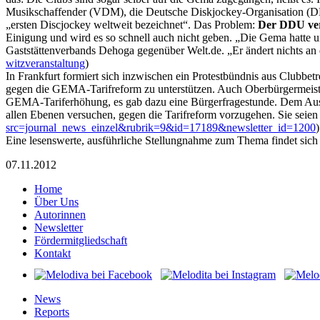
Musikschaffender (VDM), die Deutsche Diskjockey-Organisation (DDO
„ersten Discjockey weltweit bezeichnet“. Das Problem:
Der DDU vert
Einigung und wird es so schnell auch nicht geben. „Die Gema hatte u
Gaststättenverbands Dehoga gegenüber Welt.de. „Er ändert nichts an
witzveranstaltung
)
In Frankfurt formiert sich inzwischen ein Protestbündnis aus Clubbe
gegen die GEMA-Tarifreform zu unterstützen. Auch Oberbürgermeister
GEMA-Tariferhöhung, es gab dazu eine Bürgerfragestunde. Dem Aussch
allen Ebenen versuchen, gegen die Tarifreform vorzugehen. Sie seien 
src=journal_news_einzel&rubrik=9&id=17189&newsletter_id=1200
)
Eine lesenswerte, ausführliche Stellungnahme zum Thema findet sich
07.11.2012
Home
Über Uns
Autorinnen
Newsletter
Fördermitgliedschaft
Kontakt
News
Reports