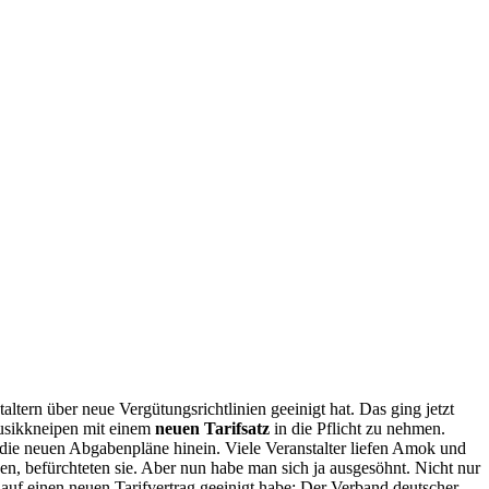
tern über neue Vergütungsrichtlinien geeinigt hat. Das ging jetzt
Musikkneipen mit einem
neuen Tarifsatz
in die Pflicht zu nehmen.
 die neuen Abgabenpläne hinein. Viele Veranstalter liefen Amok und
, befürchteten sie. Aber nun habe man sich ja ausgesöhnt. Nicht nur
 auf einen neuen Tarifvertrag geeinigt habe: Der Verband deutscher