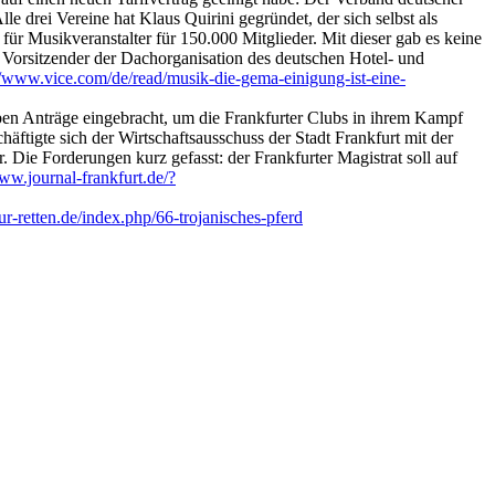
ei Vereine hat Klaus Quirini gegründet, der sich selbst als
für Musikveranstalter für 150.000 Mitglieder. Mit dieser gab es keine
 Vorsitzender der Dachorganisation des deutschen Hotel- und
//www.vice.com/de/read/musik-die-gema-einigung-ist-eine-
aben Anträge eingebracht, um die Frankfurter Clubs in ihrem Kampf
tigte sich der Wirtschaftsausschuss der Stadt Frankfurt mit der
ie Forderungen kurz gefasst: der Frankfurter Magistrat soll auf
www.journal-frankfurt.de/?
tur-retten.de/index.php/66-trojanisches-pferd