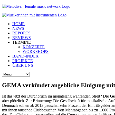
HOME
NEWS
REPORTS
REVIEWS
TERMINE
KONZERTE
WORKSHOPS
BAND-INDEX
PROJEKTE
ÜBER UNS
GEMA verkündet angebliche Einigung mit 
Ist das jetzt der Durchbruch im monatelang währenden Streit? Die
Ge
aber plötzlich. Zur Erinnerung: Die Gesellschaft für musikalische 
Demnach sollten ab 2013 pauschal zehn Prozent der Eintrittsgelder a
mit ihnen tausende Clubbesucher. Von Mehrabgaben bis zu 1.600 Proz
das: Die Clubs sind sogar selber auf die Gema zugegangen, heißt es. 