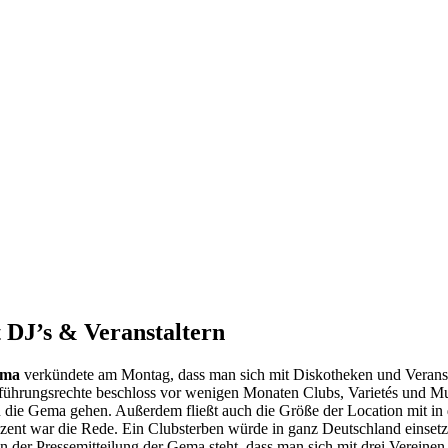
DJ’s & Veranstaltern
ma
verkündete am Montag, dass man sich mit Diskotheken und Veranstal
Aufführungsrechte beschloss vor wenigen Monaten Clubs, Varietés und 
n die Gema gehen. Außerdem fließt auch die Größe der Location mit in
ent war die Rede. Ein Clubsterben würde in ganz Deutschland einsetzen
In der Pressemitteilung der Gema steht, dass man sich mit drei Vereinen