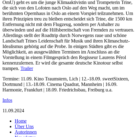
OmU) geht es um die junge Klimaaktivistin und Trompeterin Trine,
die sich von den Lofoten nach Oslo auf den Weg macht, um im
berühmten Opernhaus in Oslo an einem Vorspiel teilzunehmen. Um
ihren Prinzipien treu zu bleiben entscheidet sich Trine, die 1500 km
Entfernung nicht mit dem Flugzeug, sondern per Anhalter zu
überwinden und auf die Hilfsbereitschaft von Fremden zu vertrauen.
Allerdings stellt der Roadtrip durch Norwegens raue und schöne
Landschaft Trines Leidenschaft für Musik und ihren Klimaschutz-
Idealismus gehörig auf die Probe. In einigen Städten gibt es die
Möglichkeit, an ausgewählten Terminen im Anschluss an die
Vorstellung in einem Filmgespräch den Regisseur Laurens Pérol
kennenzulernen. Er wird die gesamte deutsche Kinotour selbst
trampen.
Trailer
Termine: 11.09. Kino Traumstern, Lich | 12.-18.09. sweetSixteen,
Dortmund | 13.-18.09. Cinema Quadrat, Mannheim | 16.09.
Harmonie, Frankfurt | 18.09. Friedrichsbau, Freiburg u.a.
Infos
11.09.2024
Home
Über Uns
Autorinnen