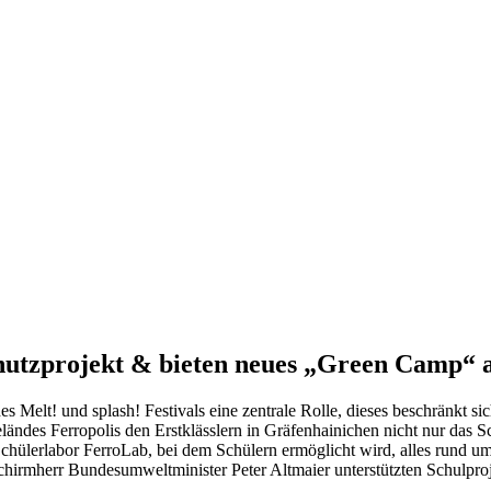
chutzprojekt & bieten neues „Green Camp“ 
s Melt! und splash! Festivals eine zentrale Rolle, dieses beschränkt si
ländes Ferropolis den Erstklässlern in Gräfenhainichen nicht nur das S
 Schülerlabor FerroLab, bei dem Schülern ermöglicht wird, alles rund u
chirmherr Bundesumweltminister Peter Altmaier unterstützten Schulproj