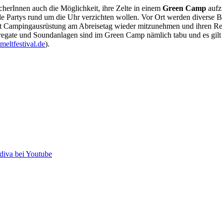
ucherInnen auch die Möglichkeit, ihre Zelte in einem
Green Camp
aufzu
artys rund um die Uhr verzichten wollen. Vor Ort werden diverse Beh
samt Campingausrüstung am Abreisetag wieder mitzunehmen und ihren R
ggregate und Soundanlagen sind im Green Camp nämlich tabu und es gil
ftlem
vitse
ed.la
).