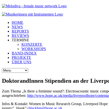
HOME
NEWS
REPORTS
REVIEWS
TERMINE
KONZERTE
WORKSHOPS
BAND-INDEX
PROJEKTE
ÜBER UNS
DoktorandInnen Stipendien an der Liverpo
Zum Thema „Is there a feminine sound?: Electroacoustic music compo
ausgeschrieben:
http://www.hope.ac.uk/media/liverpoolhope/contenta
Infos & Kontakt: Women in Music Research Group, Liverpool Hope
target="_blank">
alb
@mbkc
.epoh
ku.ca
.