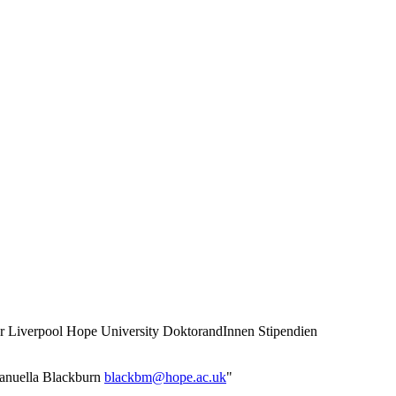
der Liverpool Hope University DoktorandInnen Stipendien
Manuella Blackburn
alb
@mbkc
.epoh
ku.ca
"