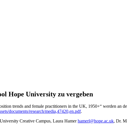
ol Hope University zu vergeben
sition trends and female practitioners in the UK, 1950+“ werden an 
ssets/documents/research/media,47420,en.pdf
.
 University Creative Campus, Laura Hamer
ah
@lrem
.epoh
ku.ca
, Dr. 