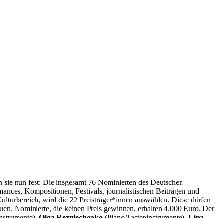
n sie nun fest: Die insgesamt 76 Nominierten des Deutschen
nces, Kompositionen, Festivals, journalistischen Beiträgen und
ulturbereich, wird die 22 Preisträger*innen auswählen. Diese dürfen
uen. Nominierte, die keinen Preis gewinnen, erhalten 4.000 Euro. Der
nstrumente),
Olga Rezniechenko
(Piano/Tasteninstrumente),
Lina