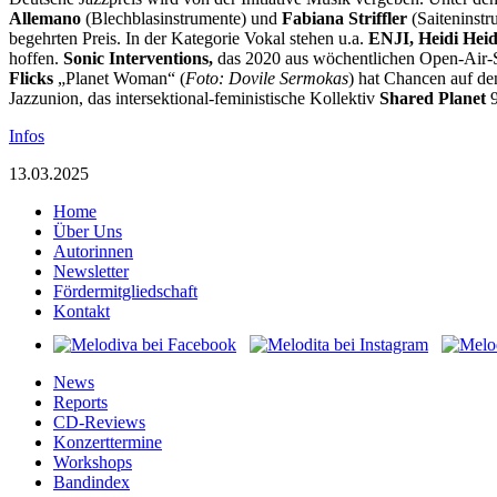
Allemano
(Blechblasinstrumente) und
Fabiana Striffler
(Saiteninstr
begehrten Preis. In der Kategorie Vokal stehen u.a.
ENJI, Heidi Heid
hoffen.
Sonic
Interventions,
das 2020 aus wöchentlichen Open-Air-Ses
Flicks
„Planet Woman“ (
Foto: Dovile Sermokas
) hat Chancen auf de
Jazzunion, das intersektional-feministische Kollektiv
Shared Planet
9
Infos
13.03.2025
Home
Über Uns
Autorinnen
Newsletter
Fördermitgliedschaft
Kontakt
News
Reports
CD-Reviews
Konzerttermine
Workshops
Bandindex