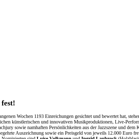
fest!
gangenen Wochen 1193 Einreichungen gesichtet und bewertet hat, stehe
chen künstlerischen und innovativen Musikproduktionen, Live-Performa
achjury sowie namhaften Persönlichkeiten aus der Jazzszene und dem K
egehrte Auszeichnung sowie ein Preisgeld von jeweils 12.000 Euro fre
n Nominierten sind
Luise Volkmann
und
Ingrid Laubrock
(Holzblasi