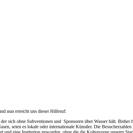
d nun erreicht uns dieser Hilferuf:
der sich ohne Subventionen und Sponsoren über Wasser hält. Bisher 
asen, seien es lokale oder internationale Künstler. Die Besucherzahlen
 und eine Institution geworden, ohne die die Kulturszene unserer Sta