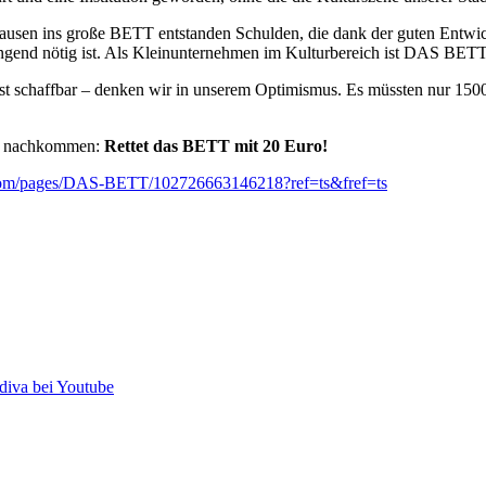
n ins große BETT entstanden Schulden, die dank der guten Entwicklu
ngend nötig ist. Als Kleinunternehmen im Kulturbereich ist DAS BETT
ist schaffbar – denken wir in unserem Optimismus. Es müssten nur 
uf nachkommen:
Rettet das BETT mit 20 Euro!
m/pages/DAS-BETT/102726663146218?ref=ts&fref=ts