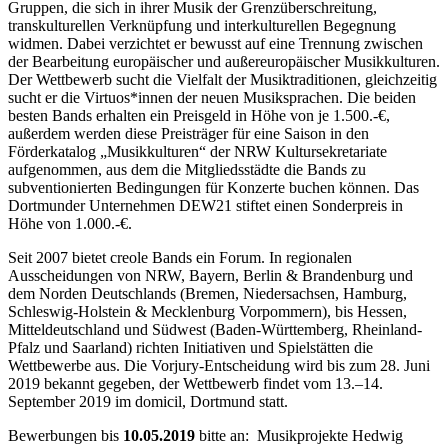
Gruppen, die sich in ihrer Musik der Grenzüberschreitung,
transkulturellen Verknüpfung und interkulturellen Begegnung
widmen. Dabei verzichtet er bewusst auf eine Trennung zwischen
der Bearbeitung europäischer und außereuropäischer Musikkulturen.
Der Wettbewerb sucht die Vielfalt der Musiktraditionen, gleichzeitig
sucht er die Virtuos*innen der neuen Musiksprachen. Die beiden
besten Bands erhalten ein Preisgeld in Höhe von je 1.500.-€,
außerdem werden diese Preisträger für eine Saison in den
Förderkatalog „Musikkulturen“ der NRW Kultursekretariate
aufgenommen, aus dem die Mitgliedsstädte die Bands zu
subventionierten Bedingungen für Konzerte buchen können. Das
Dortmunder Unternehmen DEW21 stiftet einen Sonderpreis in
Höhe von 1.000.-€.
Seit 2007 bietet creole Bands ein Forum. In regionalen
Ausscheidungen von NRW, Bayern, Berlin & Brandenburg und
dem Norden Deutschlands (Bremen, Niedersachsen, Hamburg,
Schleswig-Holstein & Mecklenburg Vorpommern), bis Hessen,
Mitteldeutschland und Südwest (Baden-Württemberg, Rheinland-
Pfalz und Saarland) richten Initiativen und Spielstätten die
Wettbewerbe aus. Die Vorjury-Entscheidung wird bis zum 28. Juni
2019 bekannt gegeben, der Wettbewerb findet vom 13.–14.
September 2019 im domicil, Dortmund statt.
Bewerbungen bis
10.05.2019
bitte an: Musikprojekte Hedwig