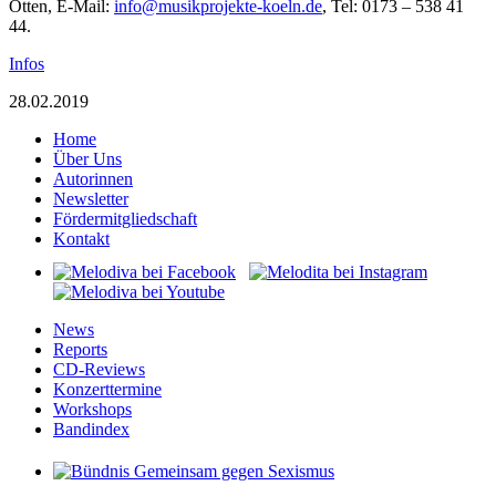
Otten, E-Mail:
ni
um@of
rpkis
tkejo
eok-e
ed.nl
, Tel: 0173 – 538 41
44.
Infos
28.02.2019
Home
Über Uns
Autorinnen
Newsletter
Fördermitgliedschaft
Kontakt
News
Reports
CD-Reviews
Konzerttermine
Workshops
Bandindex