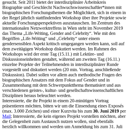
gesucht. Seit 2011 bietet der interdisziplinäre Arbeitskreis
Biographie und Geschlecht Nachwuchswissenschaftler*innen mit
biographischen Forschungsthemen die Möglichkeit, sich in einem in
der Regel jährlich stattfindenden Workshop über ihre Projekte sowie
aktuelle Forschungsperspektiven auszutauschen. Im Zentrum des
internationalen Netzwerktreffens in Wien steht im November 2019
das Thema „Life-Writing, Gender and Celebrity“. Wie mit den
Begriffen „Life-Writing“ und „Celebrity“ unter einem
gendersensiblen Aspekt kritisch umgegangen werden kann, soll auf
dem zweitägigen Workshop diskutiert werden. Im Rahmen des
Workshops wird der erste Tag (15.11.) mit Lektüre- und
Diskussionseinheiten gestaltet, während am zweiten Tag (16.11.)
einzelne Projekte der Teilnehmenden in interdisziplinärer Runde
vorgestellt und diskutiert werden (20 min. Vortrag, anschließende
Diskussion). Dabei sollen vor allem auch methodische Fragen des
biographischen Ansatzes mit dem Fokus auf Gender und in
Zusammenhang mit dem Schwerpunktthema thematisiert und aus
verschiedenen geistes-, kultur- und gesellschaftswissenschaftlichen
Disziplinen heraus beleuchtet werden.
Interessierte, die ihr Projekt in einem 20-minütigen Vortrag
präsentieren möchten, bitten wir um die Einsendung eines Exposés
(max. 3.000 Zeichen) und einer Kurzvita bis zum
30. Juni 2019
per
Mail
; Interessierte, die kein eigenes Projekt vorstellen möchten, aber
die Gelegenheit zum Austausch nutzen wollen, sind ebenfalls
herzlich willkommen und werden um Anmeldung bis zum 31. Juli