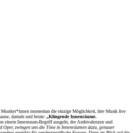
Musiker*innen momentan die einzige Möglichkeit, ihre Musik live
uhause, damals und heute:
„Klingende Innenräume.
on einem Innenraum-Begriff ausgeht, der Ambivalenzen und
nd Oper, zwingen uns die Töne in Innenräumen dazu, genauer
ders ergiebig für genderspezifische Fragen. Denn im Blick auf die