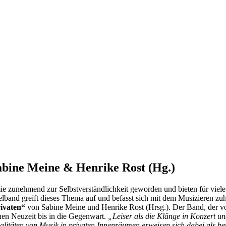
bine Meine & Henrike Rost (Hg.)
unehmend zur Selbstverständlichkeit geworden und bieten für viele 
melband greift dieses Thema auf und befasst sich mit dem Musizieren z
rivaten“
von Sabine Meine und Henrike Rost (Hrsg.). Der Band, der v
ühen Neuzeit bis in die Gegenwart.
„Leiser als die Klänge in Konzert u
ten von Musik in privaten Innenräumen erweisen sich dabei als beson