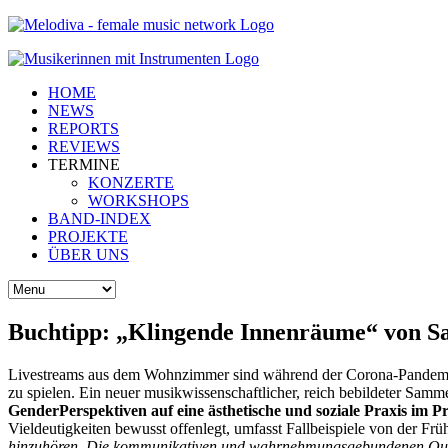
HOME
NEWS
REPORTS
REVIEWS
TERMINE
KONZERTE
WORKSHOPS
BAND-INDEX
PROJEKTE
ÜBER UNS
Buchtipp: „Klingende Innenräume“ von Sa
Livestreams aus dem Wohnzimmer sind während der Corona-Pandemie z
zu spielen. Ein neuer musikwissenschaftlicher, reich bebildeter Sam
GenderPerspektiven auf eine ästhetische und soziale Praxis im P
Vieldeutigkeiten bewusst offenlegt, umfasst Fallbeispiele von der Fr
hinzuhören. Die kommunikativen und wahrnehmungsgebundenen Qualitä