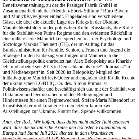
Benefizveranstaltung, zu der die Pasinger Fabrik GmbH in
Zusammenarbeit mit der Friedrich-Ebert- Stiftung / Büro Bayern
und MunichKyivQueer einlädt. Eingeladen sind verschiedene
Gäste, die über die aktuelle Lage des Kriegs in der Ukraine,
Männlichkeitsbilder in der politischen Kultur Russlands, ihre Rolle
für die Stabilität von Putins Regime und den evidenten Rückfall in
eine militarisierte Männlichkeit sprechen, u.a. der Psychologe und
Soziologe Markus Theunert (CH), der im Auftrag für das
Bundesministerium für Familie, Senioren, Frauen und Jugend die
Strategie für den Einbezug von Jungen und Männern in die
Gleichstellungspolitik erarbeitet hat. Alex Belopolsky aus Kharkiv
lebt und arbeitet seit 2013 in Deutschland als freie*r Journalist*in
und Medienexpert*in. Seit 2020 ist Belopolsky Mitglied der
Initiativgruppe MunichKyivQueer und engagiert sich für die Rechte
der ukrainischen LGBTIQ. Dr. des. Simon Primus ist
Politikwissenschaftler und beschäftigt sich u.a. mit der Stabilität von
Diktaturen und Demokratien und den Bedingungen und
Hindernissen für einen Regimewechsel. Stefan-Maria Mittendorf ist
Kunsthistoriker und kuratierte in den letzten Jahren zwei
Ausstellungen zur Ukraine. Eintritt frei, Spende willkommen.
Anm. der Red.: Wir hoffen, dass dabei nicht außer Acht gelassen
wird, dass die ukrainische Armee den höchsten Frauenanteil in
Europa hat!
Stand Juli 2021 dienten in den ukrainischen
Streitkräften mehr als 31.000 Frauen. Laut Parlamentspräsidentin