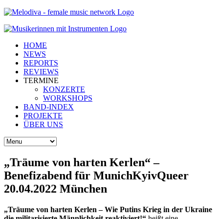
HOME
NEWS
REPORTS
REVIEWS
TERMINE
KONZERTE
WORKSHOPS
BAND-INDEX
PROJEKTE
ÜBER UNS
„Träume von harten Kerlen“ –
Benefizabend für MunichKyivQueer
20.04.2022 München
„Träume von harten Kerlen – Wie Putins Krieg in der Ukraine
die militarisierte Männlichkeit reaktiviert!“
heißt eine