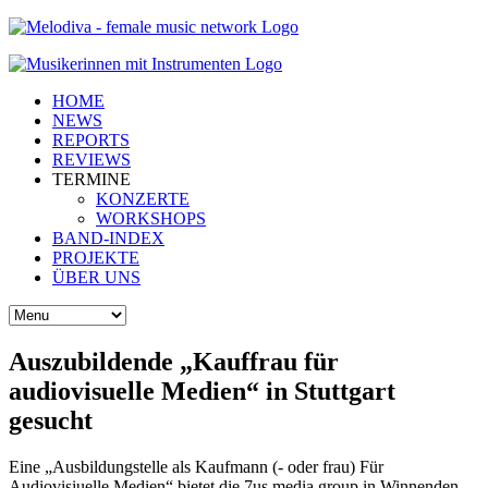
HOME
NEWS
REPORTS
REVIEWS
TERMINE
KONZERTE
WORKSHOPS
BAND-INDEX
PROJEKTE
ÜBER UNS
Auszubildende „Kauffrau für
audiovisuelle Medien“ in Stuttgart
gesucht
Eine „Ausbildungstelle als Kaufmann (- oder frau) Für
Audiovisiuelle Medien“ bietet die 7us media group in Winnenden