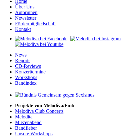
Home
Über Uns
Autorinnen
Newsletter
Fördermitgliedschaft
Kontakt
News
Reports
CD-Reviews
Konzerttermine
Workshops
Bandindex
Projekte von Melodiva/Fmb
Melodiva Club Concerts
Melodita
Miezenabend
Bandfieber
Unsere Workshops