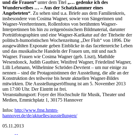
und die Frauen“
unter dem Titel
„… gedenke ich des
Wunderweibes … – Aus der Schatzkammer eines
Angebeteten“
. Zu sehen sind u.a. Briefe aus dem Familienkreis,
insbesondere von Cosima Wagner, sowie von Sängerinnen und
Wagner-Verehrerinnen, Rollenfotos von berühmten Wagner-
Interpretinnen bis hin zu zeitgenössischem Bildmaterial, darunter
Porträtfotographien und eine Wagner-Karikatur auf der Titelseite der
politisch-humoristischen Wochenzeitung „Der Floh“ von 1896. Die
ausgewählten Exponate geben Einblicke in das facettenreiche Leben
und das musikalische Handeln der Frauen um, mit und nach
Wagner. Frauen wie Cosima Wagner (geb. Liszt), Mathilde
Wesendonck, Judith Gauthier, Winifred Wagner, Friedelind Wagner,
Lilli Lehmann, Wilhelmine Schröder-Devrient – um nur einige zu
nennen – sind die Protagonistinnen der Ausstellung, die alle an der
Konstruktion des teilweise bis heute aktuellen Wagner-Bildes
mitwirkten. Die Ausstellungseröffnung ist am 5. November 2013
um 17:00 Uhr. Der Eintritt ist frei.
Veranstaltungsort: Foyer der Hochschule für Musik, Theater und
Medien, Emmichplatz 1, 30175 Hannover
Infos:
http://www.fmg.hmtm-
hannover.de/de/aktuelles/ausstellungen/
05.11.2013