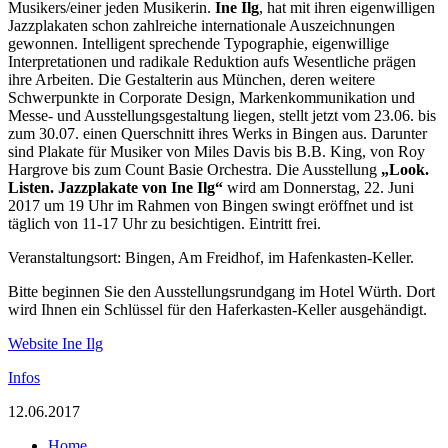
Musikers/einer jeden Musikerin.
Ine Ilg
, hat mit ihren eigenwilligen
Jazzplakaten schon zahlreiche internationale Auszeichnungen
gewonnen. Intelligent sprechende Typographie, eigenwillige
Interpretationen und radikale Reduktion aufs Wesentliche prägen
ihre Arbeiten. Die Gestalterin aus München, deren weitere
Schwerpunkte in Corporate Design, Markenkommunikation und
Messe- und Ausstellungsgestaltung liegen, stellt jetzt vom 23.06. bis
zum 30.07. einen Querschnitt ihres Werks in Bingen aus. Darunter
sind Plakate für Musiker von Miles Davis bis B.B. King, von Roy
Hargrove bis zum Count Basie Orchestra. Die Ausstellung
„Look.
Listen. Jazzplakate von Ine Ilg“
wird am Donnerstag, 22. Juni
2017 um 19 Uhr im Rahmen von Bingen swingt eröffnet und ist
täglich von 11-17 Uhr zu besichtigen. Eintritt frei.
Veranstaltungsort: Bingen, Am Freidhof, im Hafenkasten-Keller.
Bitte beginnen Sie den Ausstellungsrundgang im Hotel Würth. Dort
wird Ihnen ein Schlüssel für den Haferkasten-Keller ausgehändigt.
Website Ine Ilg
Infos
12.06.2017
Home