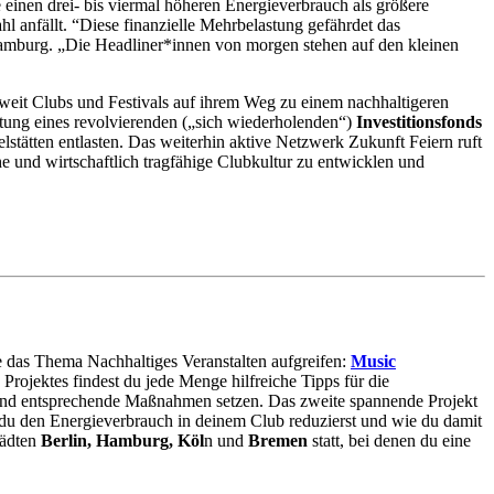
 einen drei- bis viermal höheren Energieverbrauch als größere
 anfällt. “Diese finanzielle Mehrbelastung gefährdet das
t Hamburg. „Die Headliner*innen von morgen stehen auf den kleinen
esweit Clubs und Festivals auf ihrem Weg zu einem nachhaltigeren
ung eines revolvierenden (
„sich wiederholenden“
)
Investitionsfonds
elstätten entlasten. Das weiterhin aktive Netzwerk Zukunft Feiern ruft
e und wirtschaftlich tragfähige Clubkultur zu entwicklen und
die das Thema Nachhaltiges Veranstalten aufgreifen:
Music
rojektes findest du jede Menge hilfreiche Tipps für die
en und entsprechende Maßnahmen setzen. Das zweite spannende Projekt
 du den Energieverbrauch in deinem Club reduzierst und wie du damit
tädten
Berlin, Hamburg, Köl
n und
Bremen
statt, bei denen du eine