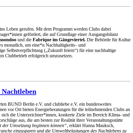
ins
Lebe
n
gerufen.
Mit
dem
Programm
werden
Clubs
dabei
nager*innen
gefördert,
die
auf
Grundlage
einer
Ausgangsbilanz
moondoo
und die
Fabrique im Gängeviertel.
Die Behörde für Kultur
ro
monatlich
, um
eine*n
Nachhaltigkeits
–
und
lige Selbstverpflichtung („Zukunft feiern“) für eine nachhaltige
 Clubbetrieb erfolgreich umzusetzen.
s Nachtleben
rten BUND Berlin e.V. und clubliebe e.V. ein bundesweites
innen vor Ort bieten Energieberatungen für die teilnehmenden Clubs an
 sich die Unterzeichner*innen, konkrete Ziele im Bereich Klima- und
chläge aus, die am besten zur Realität ihrer Veranstaltungsstätte
 mit der Umsetzung beginnen können“
, erklärt Hanna Mauksch,
rbranche einzusparen und die Umweltbelastungen des Nachtlebens zu