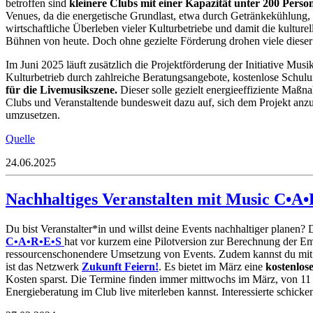
betroffen sind
kleinere Clubs mit einer Kapazität unter 200 Perso
Venues, da die energetische Grundlast, etwa durch Getränkekühlung, 
wirtschaftliche Überleben vieler Kulturbetriebe und damit die kultu
Bühnen von heute. Doch ohne gezielte Förderung drohen viele dieser
Im Juni 2025 läuft zusätzlich die Projektförderung der Initiative Mu
Kulturbetrieb durch zahlreiche Beratungsangebote, kostenlose Schul
für die Livemusikszene.
Dieser solle gezielt energieeffiziente Maßna
Clubs und Veranstaltende bundesweit dazu auf, sich dem Projekt anzu
umzusetzen.
Quelle
24.06.2025
Nachhaltiges Veranstalten mit Music C•A
Du bist Veranstalter*in und willst deine Events nachhaltiger planen? 
C•A•R•E•S
hat vor kurzem eine Pilotversion zur Berechnung der Emi
ressourcenschonendere Umsetzung von Events. Zudem kannst du mi
ist das Netzwerk
Zukunft Feiern!
. Es bietet im März eine
kostenlos
Kosten sparst. Die Termine finden immer mittwochs im März, von 11 b
Energieberatung im Club live miterleben kannst. Interessierte schicke