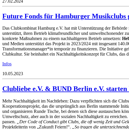
27.02.2024
Future Fonds für Hamburger Musikclubs g
Das
Clubkombinat
Hamburg
e.V.
hat
mit
Unterstützung
der
Behörde
unterstützt,
ihren
Betrieb
klimafreundlicher
und
umweltschonender
zu
konkrete
Maßnahmen
zu
einem
nachhaltigeren
Betrieb
umsetzen
:
He
und Medien unterstützt das Projekt in 2023/2024 mit insgesamt 140.
Transf
ormationsmanager*in temporär zu finanzieren
.
Die Initiative g
Clubkultur. Sie
beinhaltet ein Nachhaltigkeitskonzept für Clubs, das da
Infos
10.05.2023
Clubliebe e.V. & BUND Berlin e.V. starten
Mehr Nachhaltigkeit im Nachtleben: Dazu verpflichten sich die Club
Kooperationsprojekt, das die ursprünglich aus Berlin stammende Initi
und organisieren Runde Tische, bei denen sich diese austauschen kön
Umweltschutz, aber auch in der sozialen Nachhaltigkeit zu erreichen.
passen.
„Der Code of Conduct gibt Clubs, die oft wenig Zeit und Gel
Projektleiterin von „Zukunft Feiern!“.
„So tragen die unterzeichnend