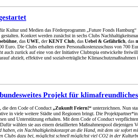
estartet
für
Kultur
und
Medien
das
Förderprogramm
„Future
Fonds
Hamburg“
gestalten.
Konkret
werden
zunächst
in
sechs
Clubs
Nachhaltigkeitsma
bebühne
, das
UWE
, der
KENT
Club
, das
Uebel &
Gefährlich
, das
000 Euro.
Die
Clubs
erhalten
einen
Personalkostenzuschuss
von
700
Eu
eht auch zurück auf
eine von der
Initiative Clubtopia entwickelte freiwil
rauf abzielt, effektive und sozialverträgli
che
Klimaschutzmaßnahmen im
 bundesweites Projekt für klimafreundliche
s, die den Code of Conduct
„Zukunft Feiern!“
unterzeichnen. Nun sta
ative in viele weitere Städte und Regionen bringt. Die Projektpartner*
nen und Unterstützung erhalten. Mit dem Code of Conduct verpflichten
 Dafür wählen sie aus einem detaillierten Maßnahmenpool diejenigen Vors
d haben, ein Nachhaltigkeitskonzept an die Hand, mit dem sie sofort
en Clubs dazu bei, möglichst schnell möglichst viel CO2 in der Kultu