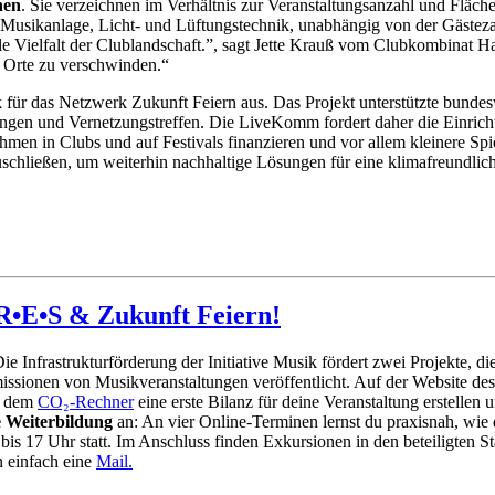
nen
. Sie verzeichnen im Verhältnis zur Veranstaltungsanzahl und Fläche
Musikanlage, Licht- und Lüftungstechnik, unabhängig von der Gästezahl
relle Vielfalt der Clublandschaft.”, sagt Jette Krauß vom Clubkombina
 Orte zu verschwinden.“
sik für das Netzwerk Zukunft Feiern aus. Das Projekt unterstützte bund
ungen und Vernetzungstreffen. Die LiveKomm fordert daher die Einricht
hmen in Clubs und auf Festivals finanzieren und vor allem kleinere Spi
schließen, um weiterhin nachhaltige Lösungen für eine klimafreundlich
•R•E•S & Zukunft Feiern!
Die Infrastrukturförderung der Initiative Musik fördert zwei Projekte, 
ssionen von Musikveranstaltungen veröffentlicht. Auf der Website des P
t dem
CO₂-Rechner
eine erste Bilanz für deine Veranstaltung erstell
e Weiterbildung
an: An vier Online-Terminen lernst du praxisnah, wie
is 17 Uhr statt. Im Anschluss finden Exkursionen in den beteiligten S
n einfach eine
Mail.