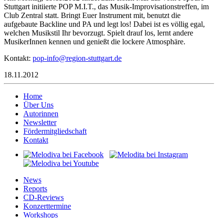
Stuttgart initiierte POP M.I.T., das Musik-Improvisationstreffen, im
Club Zentral statt. Bringt Euer Instrument mit, benutzt die
aufgebaute Backline und PA und legt los! Dabei ist es völlig egal,
welchen Musikstil Ihr bevorzugt. Spielt drauf los, lernt andere
MusikerInnen kennen und genießt die lockere Atmosphäre.
Kontakt:
pop
ofni-
iger@
ts-no
agttu
ed.tr
18.11.2012
Home
Über Uns
Autorinnen
Newsletter
Fördermitgliedschaft
Kontakt
News
Reports
CD-Reviews
Konzerttermine
Workshops