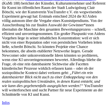
(KuMi 188) berichtet der Künstler, Kulturunternehmer und Referent
für Kunst im öffentlichen Raum der Stadt Ludwigsburg Clair
Bötschi, wie der Kunstverein YouTransfer e.V. ein wegweisendes
Experiment gewagt hat: Erstmals entschied 2024 die KI Aiden
völlig autonom über die Vergabe eines Kunststipendiums. Von der
Ausschreibung bis zur finalen Auswahl der Gewinner*innen
übernahm die Maschine den gesamten Bewertungsprozess – schnell,
effizient und unvoreingenommen. Ein großer Pluspunkt von Aidens
Vorgehen liege in seiner inhaltlichen Konzentration: weil er sich
nicht von einer Reputation oder von persönlichen Vorlieben leiten
ließe, schreibt Bötschi. So könnten Projekte eine Chance
bekommen, die abseits etablierter Netzwerke liegen. Gerade
Newcomer oder unkonventionelle Ideen könnten so profitieren,
wenn eine KI unvoreingenommen bewertet. Allerdings bliebe die
Frage, ob eine rein datenbasierte Sichtweise alle Facetten
künstlerischer Prozesse wirklich erfassen kann – oder ob der
soziopolitische Kontext dabei verloren geht:
„Führt ein rein
datenbasierter Blick nicht auch zu einer Entkoppelung von den
realen soziopolitischen Umständen, in denen Kunst entsteht, und
wie kann dies gegebenenfalls ausgeglichen werden?“
YouTransfer
will weiterforschen und sucht Partner für neue Experimente an der
Schnittstelle von KI und Kunst.
Infos