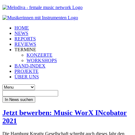
HOME
NEWS
REPORTS
REVIEWS
TERMINE
KONZERTE
WORKSHOPS
BAND-INDEX
PROJEKTE
ÜBER UNS
In News suchen
Jetzt bewerben: Music WorX INcobator
2021
Die Hamburg Kreativ Gesellschaft schreibt auch dieses Jahr den