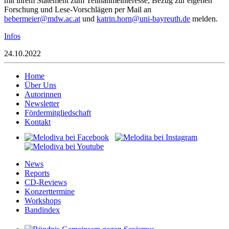
mit ihrem Statement zum Teilnahmeinteresse, Bezug zur eigenen
Forschung und Lese-Vorschlägen per Mail an
rebeb
reiem
.wdm@
ta.ca
und
ak
.nirt
@nroh
b-inu
uerya
ed.ht
melden.
Infos
24.10.2022
Home
Über Uns
Autorinnen
Newsletter
Fördermitgliedschaft
Kontakt
News
Reports
CD-Reviews
Konzerttermine
Workshops
Bandindex