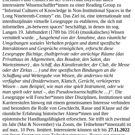
interessierte Wissenschaftler*innen zu einer Reading Group zu
“Informal Cultures of Knowledge in Non-Institutional Spaces in the
Long Nineteenth-Century” ein. Das Ziel ist, eine internationale und
interdisziplinäre virtuelle Lesegruppe zu etablieren, die sich mit
informellen „in-between spaces“ beschäftigt, in denen im sog.
Langen 19. Jahrhundert (1789 bis 1914) (musikalisches) Wissen
vermittelt wurde.
„Ausgehend von der Annahme, dass räumliche
Umgebungen soziales Verhalten prägen und damit spezifische
Interaktionen und Gespräche ermöglichen, erforscht diese
Lesegruppe flüchtige, (halb)private oder anrüchige Räume (das
Privathaus im Allgemeinen, das Boudoir, den Salon, das
Wartezimmer) , das Schiff, das Künstleratelier, der Club, die Messe
oder der Zirkus … ) und ihre spezifischen Bindungen an die
Schaffung und Weitergabe von Wissen, die anderswo nicht
verfügbar sind (Insiderwissen, Klatsch, Gerücht, verkörpertes
Wissen – zum Beispiel, wie man eine spielt Instrument, oder wie
man spielt oder tanzt –, das Pseudowissenschaftliche …)“
. Die
Lesegruppe will Forscher*innen über Disziplinen, Institutionen und
Karrierestufen hinweg mit einem gemeinsamen Interesse verbinden
und besonders die Rolle von Geschlecht, Rasse und Klasse auf die
räumliche Erfahrung historischer Akteur*innen und ihre
epistemische Handlungsfähigkeit erforschen. Sie trifft sich zweimal
im Jahr (Mai & November) via Zoom, die Teilnehmer*innenzahl ist
auf max. 10 Pers. limitiert. Interessierte können sich bis
27.11.2022