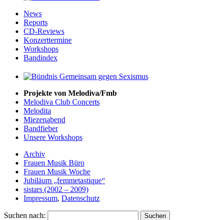
News
Reports
CD-Reviews
Konzerttermine
Workshops
Bandindex
Projekte von Melodiva/Fmb
Melodiva Club Concerts
Melodita
Miezenabend
Bandfieber
Unsere Workshops
Archiv
Frauen Musik Büro
Frauen Musik Woche
Jubiläum „femmetastique“
sistars (2002 – 2009)
Impressum
,
Datenschutz
Suchen nach: