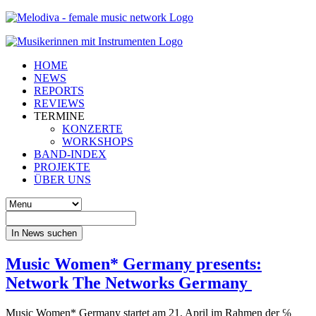
HOME
NEWS
REPORTS
REVIEWS
TERMINE
KONZERTE
WORKSHOPS
BAND-INDEX
PROJEKTE
ÜBER UNS
In News suchen
Music Women* Germany presents:
Network The Networks Germany
Music Women* Germany startet am 21. April im Rahmen der ℅