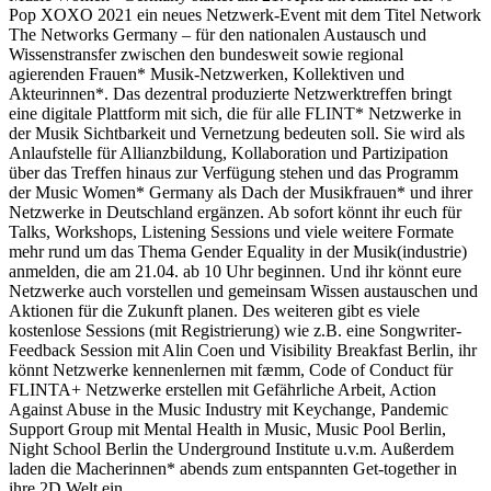
Pop XOXO 2021 ein neues Netzwerk-Event mit dem Titel Network
The Networks Germany – für den nationalen Austausch und
Wissenstransfer zwischen den bundesweit sowie regional
agierenden Frauen* Musik-Netzwerken, Kollektiven und
Akteurinnen*. Das dezentral produzierte Netzwerktreffen bringt
eine digitale Plattform mit sich, die für alle FLINT* Netzwerke in
der Musik Sichtbarkeit und Vernetzung bedeuten soll. Sie wird als
Anlaufstelle für Allianzbildung, Kollaboration und Partizipation
über das Treffen hinaus zur Verfügung stehen und das Programm
der Music Women* Germany als Dach der Musikfrauen* und ihrer
Netzwerke in Deutschland ergänzen. Ab sofort könnt ihr euch für
Talks, Workshops, Listening Sessions und viele weitere Formate
mehr rund um das Thema Gender Equality in der Musik(industrie)
anmelden, die am 21.04. ab 10 Uhr beginnen. Und ihr könnt eure
Netzwerke auch vorstellen und gemeinsam Wissen austauschen und
Aktionen für die Zukunft planen. Des weiteren gibt es viele
kostenlose Sessions (mit Registrierung) wie z.B. eine Songwriter-
Feedback Session mit Alin Coen und Visibility Breakfast Berlin, ihr
könnt Netzwerke kennenlernen mit fæmm, Code of Conduct für
FLINTA+ Netzwerke erstellen mit Gefährliche Arbeit, Action
Against Abuse in the Music Industry mit Keychange, Pandemic
Support Group mit Mental Health in Music, Music Pool Berlin,
Night School Berlin the Underground Institute u.v.m. Außerdem
laden die Macherinnen* abends zum entspannten Get-together in
ihre 2D Welt ein.