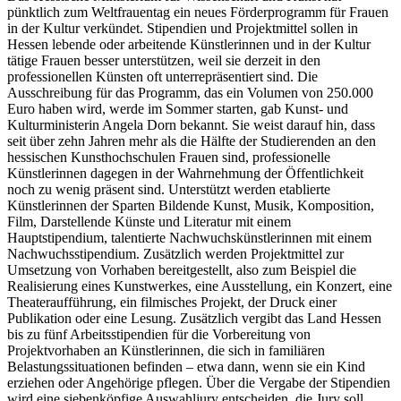
pünktlich zum Weltfrauentag ein neues Förderprogramm für Frauen
in der Kultur verkündet. Stipendien und Projektmittel sollen in
Hessen lebende oder arbeitende Künstlerinnen und in der Kultur
tätige Frauen besser unterstützen, weil sie derzeit in den
professionellen Künsten oft unterrepräsentiert sind. Die
Ausschreibung für das Programm, das ein Volumen von 250.000
Euro haben wird, werde im Sommer starten, gab Kunst- und
Kulturministerin Angela Dorn bekannt. Sie weist darauf hin, dass
seit über zehn Jahren mehr als die Hälfte der Studierenden an den
hessischen Kunsthochschulen Frauen sind, professionelle
Künstlerinnen dagegen in der Wahrnehmung der Öffentlichkeit
noch zu wenig präsent sind. Unterstützt werden etablierte
Künstlerinnen der Sparten Bildende Kunst, Musik, Komposition,
Film, Darstellende Künste und Literatur mit einem
Hauptstipendium, talentierte Nachwuchskünstlerinnen mit einem
Nachwuchsstipendium. Zusätzlich werden Projektmittel zur
Umsetzung von Vorhaben bereitgestellt, also zum Beispiel die
Realisierung eines Kunstwerkes, eine Ausstellung, ein Konzert, eine
Theateraufführung, ein filmisches Projekt, der Druck einer
Publikation oder eine Lesung. Zusätzlich vergibt das Land Hessen
bis zu fünf Arbeitsstipendien für die Vorbereitung von
Projektvorhaben an Künstlerinnen, die sich in familiären
Belastungssituationen befinden – etwa dann, wenn sie ein Kind
erziehen oder Angehörige pflegen. Über die Vergabe der Stipendien
wird eine siebenköpfige Auswahljury entscheiden, die Jury soll