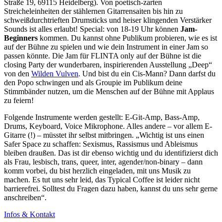
Straße 19, 69115 Heidelberg). Von poetisch-zarten
Streicheleinheiten der stählernen Gitarrensaiten bis hin zu
schweißdurchtrieften Drumsticks und heiser klingenden Verstärker
Sounds ist alles erlaubt! Special: von 18-19 Uhr können
Jam-
Beginners
kommen. Du kannst ohne Publikum probieren, wie es ist
auf der Bühne zu spielen und wie dein Instrument in einer Jam so
passen könnte. Die Jam für FLINTA only auf der Bühne ist die
closing Party der wunderbaren, inspirierenden Ausstellung „Deep“
von den
Wilden Vulven
. Und bist du ein Cis-Mann? Dann darfst du
den Popo schwingen und als Groupie im Publikum deine
Stimmbänder nutzen, um die Menschen auf der Bühne mit Applaus
zu feiern!
Folgende Instrumente werden gestellt: E-Git-Amp, Bass-Amp,
Drums, Keyboard, Voice Mikrophone. Alles andere – vor allem E-
Gitarre (!) – müsstet ihr selbst mitbringen. „Wichtig ist uns einen
Safer Space zu schaffen: Sexismus, Rassismus und Ableismus
bleiben draußen. Das ist dir ebenso wichtig und du identifizierst dich
als Frau, lesbisch, trans, queer, inter, agender/non-binary – dann
komm vorbei, du bist herzlich eingeladen, mit uns Musik zu
machen. Es tut uns sehr leid, das Typical Coffee ist leider nicht
barrierefrei. Solltest du Fragen dazu haben, kannst du uns sehr gerne
anschreiben“.
Infos & Kontakt