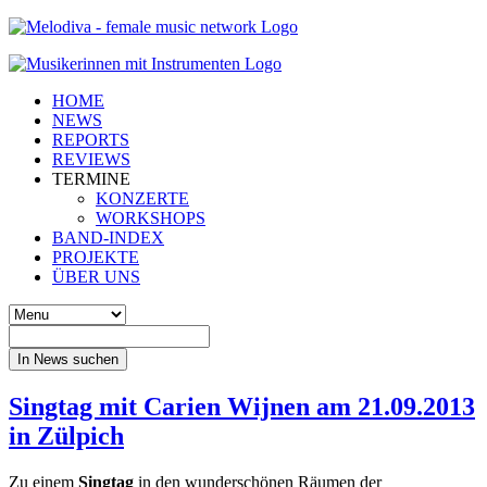
HOME
NEWS
REPORTS
REVIEWS
TERMINE
KONZERTE
WORKSHOPS
BAND-INDEX
PROJEKTE
ÜBER UNS
In News suchen
Singtag mit Carien Wijnen am 21.09.2013
in Zülpich
Zu einem
Singtag
in den wunderschönen Räumen der