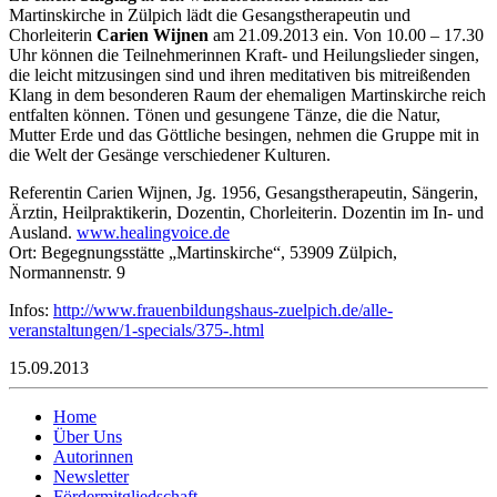
Martinskirche in Zülpich lädt die Gesangstherapeutin und
Chorleiterin
Carien Wijnen
am 21.09.2013 ein. Von 10.00 – 17.30
Uhr können die Teilnehmerinnen Kraft- und Heilungslieder singen,
die leicht mitzusingen sind und ihren meditativen bis mitreißenden
Klang in dem besonderen Raum der ehemaligen Martinskirche reich
entfalten können. Tönen und gesungene Tänze, die die Natur,
Mutter Erde und das Göttliche besingen, nehmen die Gruppe mit in
die Welt der Gesänge verschiedener Kulturen.
Referentin Carien Wijnen, Jg. 1956, Gesangstherapeutin, Sängerin,
Ärztin, Heilpraktikerin, Dozentin, Chorleiterin. Dozentin im In- und
Ausland.
www.healingvoice.de
Ort: Begegnungsstätte „Martinskirche“, 53909 Zülpich,
Normannenstr. 9
Infos:
http://www.frauenbildungshaus-zuelpich.de/alle-
veranstaltungen/1-specials/375-.html
15.09.2013
Home
Über Uns
Autorinnen
Newsletter
Fördermitgliedschaft