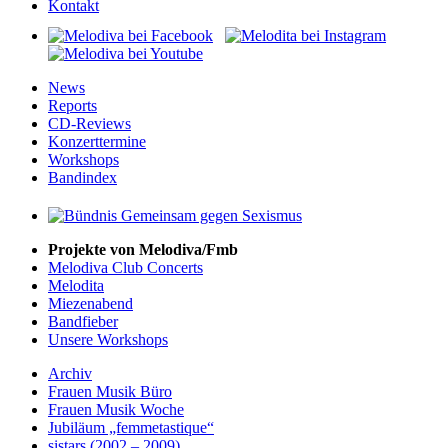
Kontakt
News
Reports
CD-Reviews
Konzerttermine
Workshops
Bandindex
Projekte von Melodiva/Fmb
Melodiva Club Concerts
Melodita
Miezenabend
Bandfieber
Unsere Workshops
Archiv
Frauen Musik Büro
Frauen Musik Woche
Jubiläum „femmetastique“
sistars (2002 – 2009)