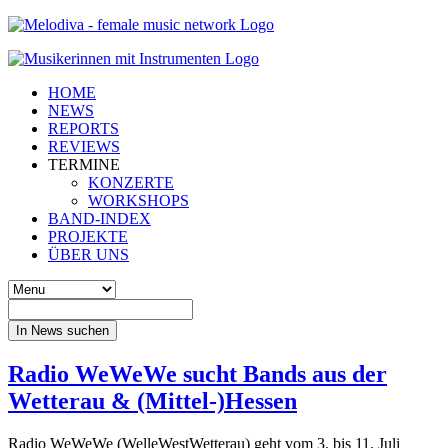
HOME
NEWS
REPORTS
REVIEWS
TERMINE
KONZERTE
WORKSHOPS
BAND-INDEX
PROJEKTE
ÜBER UNS
In News suchen
Radio WeWeWe sucht Bands aus der
Wetterau & (Mittel-)Hessen
Radio WeWeWe (WelleWestWetterau) geht vom 3. bis 11. Juli