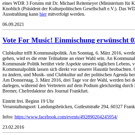
eines WDR 3 Forums mit Dr. Michael Reitemeyer (Ministerium für K
Knoblich (Präsident der Kulturpolitischen Gesellschaft e.V.). Das W
Ausstrahlung kann
hier
mitverfolgt werden.
06.09.2021
Vote For Music! Einmischung erwünscht 0
Clubkultur trifft Kommunalpolitik. Am Sonntag, 6. März 2016, werd
gehen, wird es die erste Teilnahme an einer Wahl sein. An Kommuna
Kommunale Politik berührt viele Aspekte unseres täglichen Lebens, v
Kommunalpolitik lassen sich direkt vor unserer Haustür beobachten. 
zu ändern, und Musik- und Clubkultur auf der politischen Agenda he
Am Donnerstag, 3. März 2016, drei Tage vor der Wahl, werden bei d
darlegen, während den Vertretern auf dem Podium gleichzeitig durch 
Bremer, Chefredakteur des Journal Frankfurt.
Eintritt frei. Beginn 19 Uhr
Veranstaltungsort: Landungsbrücken, Gutleutstraße 294, 60327 Frank
Infos:
https://www.facebook.com/events/492890204245954/
23.02.2016