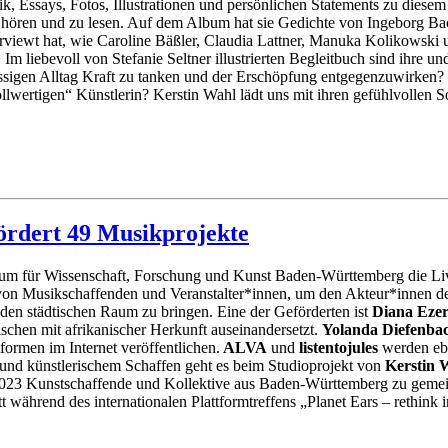
rik, Essays, Fotos, Illustrationen und persönlichen Statements zu diese
 hören und zu lesen. Auf dem Album hat sie Gedichte von Ingeborg Ba
terviewt hat, wie Caroline Bäßler, Claudia Lattner, Manuka Kolikowski
Im liebevoll von Stefanie Seltner illustrierten Begleitbuch sind ihre 
ressigen Alltag Kraft zu tanken und der Erschöpfung entgegenzuwirken
lwertigen“ Künstlerin? Kerstin Wahl lädt uns mit ihren gefühlvollen 
rdert 49 Musikprojekte
rium für Wissenschaft, Forschung und Kunst Baden-Württemberg die Li
von Musikschaffenden und Veranstalter*innen, um den Akteur*innen d
den städtischen Raum zu bringen. Eine der Geförderten ist
Diana Eze
schen mit afrikanischer Herkunft auseinandersetzt.
Yolanda Diefenba
formen im Internet veröffentlichen.
ALVA
und
listentojules
werden ebe
 und künstlerischem Schaffen geht es beim Studioprojekt von
Kerstin 
2023 Kunstschaffende und Kollektive aus Baden-Württemberg zu gemei
t während des internationalen Plattformtreffens „Planet Ears – rethink