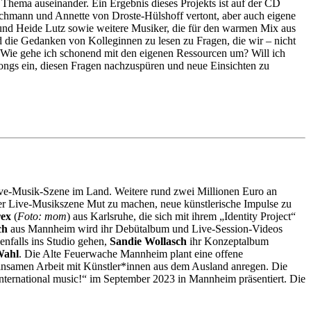
m Thema auseinander. Ein Ergebnis dieses Projekts ist auf der CD
chmann und Annette von Droste-Hülshoff vertont, aber auch eigene
 und Heide Lutz sowie weitere Musiker, die für den warmen Mix aus
und die Gedanken von Kolleginnen zu lesen zu Fragen, die wir – nicht
? Wie gehe ich schonend mit den eigenen Ressourcen um? Will ich
Songs ein, diesen Fragen nachzuspüren und neue Einsichten zu
ve-Musik-Szene im Land. Weitere rund zwei Millionen Euro an
er Live-Musikszene Mut zu machen, neue künstlerische Impulse zu
rex
(
Foto: mom
) aus Karlsruhe, die sich mit ihrem „Identity Project“
ch
aus Mannheim wird ihr Debütalbum und Live-Session-Videos
nfalls ins Studio gehen,
Sandie Wollasch
ihr Konzeptalbum
Wahl
.
Die Alte Feuerwache Mannheim plant eine offene
nsamen Arbeit mit Künstler*innen aus dem Ausland anregen. Die
 international music!“ im September 2023 in Mannheim präsentiert. Die