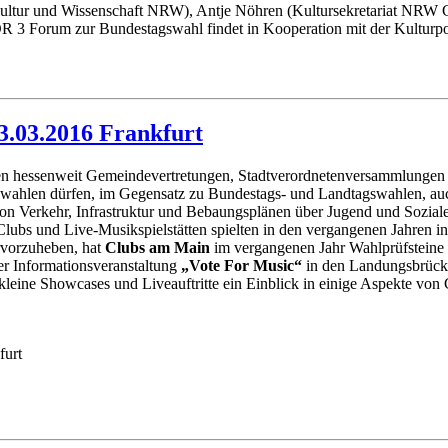
ultur und Wissenschaft NRW), Antje Nöhren (Kultursekretariat NRW G
DR 3 Forum zur Bundestagswahl findet in Kooperation mit der Kulturpo
3.03.2016 Frankfurt
en hessenweit Gemeindevertretungen, Stadtverordnetenversammlungen u
lwahlen dürfen, im Gegensatz zu Bundestags- und Landtagswahlen, au
on Verkehr, Infrastruktur und Bebaungsplänen über Jugend und Soziales 
Clubs und Live-Musikspielstätten spielten in den vergangenen Jahren i
rvorzuheben, hat
Clubs am Main
im vergangenen Jahr Wahlprüfsteine m
er Informationsveranstaltung
„Vote For Music“
in den Landungsbrücken
kleine Showcases und Liveauftritte ein Einblick in einige Aspekte vo
furt