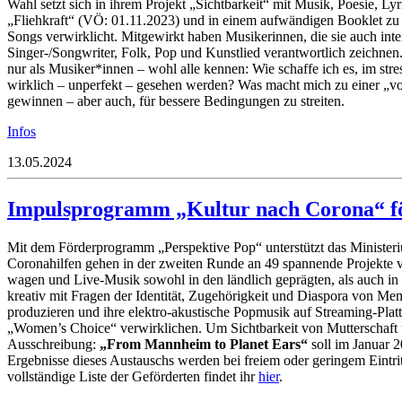
Wahl setzt sich in ihrem Projekt „Sichtbarkeit“ mit Musik, Poesie, Ly
„Fliehkraft“ (VÖ: 01.11.2023) und in einem aufwändigen Booklet zu
Songs verwirklicht. Mitgewirkt haben Musikerinnen, die sie auch in
Singer-/Songwriter, Folk, Pop und Kunstlied verantwortlich zeichnen. 
nur als Musiker*innen – wohl alle kennen: Wie schaffe ich es, im st
wirklich – unperfekt – gesehen werden? Was macht mich zu einer „vol
gewinnen – aber auch, für bessere Bedingungen zu streiten.
Infos
13.05.2024
Impulsprogramm „Kultur nach Corona“ fö
Mit dem Förderprogramm „Perspektive Pop“ unterstützt das Ministe
Coronahilfen gehen in der zweiten Runde an 49 spannende Projekte 
wagen und Live-Musik sowohl in den ländlich geprägten, als auch in 
kreativ mit Fragen der Identität, Zugehörigkeit und Diaspora von Men
produzieren und ihre elektro-akustische Popmusik auf Streaming-Platt
„Women’s Choice“ verwirklichen. Um
Sichtbarkeit von Mutterschaft
Ausschreibung:
„From Mannheim to Planet Ears“
soll im Januar 
Ergebnisse dieses Austauschs werden bei freiem oder geringem Eintrit
vollständige Liste der Geförderten findet ihr
hier
.