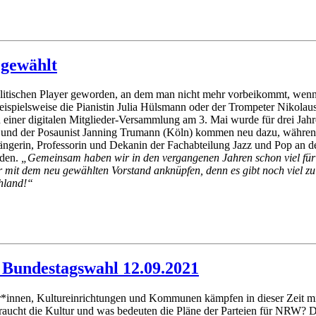
 gewählt
olitischen Player geworden, an dem man nicht mehr vorbeikommt, wenn 
eispielsweise die Pianistin Julia Hülsmann oder der Trompeter Nikolau
 einer digitalen Mitglieder-Versammlung am 3. Mai wurde für drei Jah
 und der Posaunist Janning Trumann (Köln) kommen neu dazu, während
 Sängerin, Professorin und Dekanin der Fachabteilung Jazz und Pop an
den.
„Gemeinsam haben wir in den vergangenen Jahren schon viel für 
mit dem neu gewählten Vorstand anknüpfen, denn es gibt noch viel zu tu
chland!“
Bundestagswahl 12.09.2021
*innen, Kultureinrichtungen und Kommunen kämpfen in dieser Zeit mi
 braucht die Kultur und was bedeuten die Pläne der Parteien für NRW