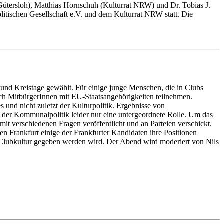
ütersloh), Matthias Hornschuh (Kulturrat NRW) und Dr. Tobias J.
litischen Gesellschaft e.V. und dem Kulturrat NRW statt. Die
nd Kreistage gewählt. Für einige junge Menschen, die in Clubs
ch MitbürgerInnen mit EU-Staatsangehörigkeiten teilnehmen.
und nicht zuletzt der Kulturpolitik. Ergebnisse von
n der Kommunalpolitik leider nur eine untergeordnete Rolle. Um das
it verschiedenen Fragen veröffentlicht und an Parteien verschickt.
 Frankfurt einige der Frankfurter Kandidaten ihre Positionen
n Clubkultur gegeben werden wird. Der Abend wird moderiert von Nils