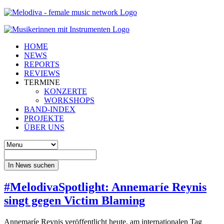
HOME
NEWS
REPORTS
REVIEWS
TERMINE
KONZERTE
WORKSHOPS
BAND-INDEX
PROJEKTE
ÜBER UNS
In News suchen
#MelodivaSpotlight: Annemaríe Reynis
singt gegen Victim Blaming
Annemaríe Reynis veröffentlicht heute, am internationalen Tag