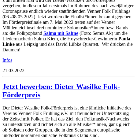
Zum dritten Mal wird der Dieter-Wasilke-Folk-Förderpreis
vergeben, in diesem Jahr erstmals im Rahmen des nach zweijähriger
Coronapause endlich wieder stattfindenden Venner Folk Frühlings
(06.-08.05.2022). Jetzt wurden die Finalist*innen bekannt gegeben.
Im Förderpreisfinale am 7. Mai 2022 treten auf der Venner
Mühlenteichinsel drei nominierte Solomusiker*innen bzw. Bands
an: die Folkpopband
Salma mit Sahne
(Foto: Semra Ak) um die
Liedermacherin Salma Kiem, die Hoyschrecke-Gewinnerin
Paula
Linke
aus Leipzig und das David Lübke Quartett. Wir drücken die
Daumen!
Infos
21.03.2022
Jetzt bewerben: Dieter Wasilke Folk-
Förderpreis
Der Dieter Wasilke Folk-Förderpreis ist eine jährliche Initiative des
Vereins Venner Folk Frühling e.V. mit freundlicher Unterstützung
der Zeitschrift Folker. Er hat das Ziel, den Folkmusik-Nachwuchs
zu unterstützen und richtet sich an alle Musiker*innen, ganz gleich
ob Solisten oder Gruppen, die in den Segmenten europäische
und/oder nordamerikanische Folkmusik tätig sind.