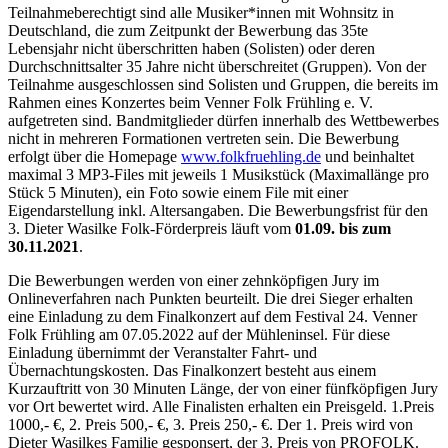
Teilnahmeberechtigt sind alle Musiker*innen mit Wohnsitz in
Deutschland, die zum Zeitpunkt der Bewerbung das 35te
Lebensjahr nicht überschritten haben (Solisten) oder deren
Durchschnittsalter 35 Jahre nicht überschreitet (Gruppen). Von der
Teilnahme ausgeschlossen sind Solisten und Gruppen, die bereits im
Rahmen eines Konzertes beim Venner Folk Frühling e. V.
aufgetreten sind. Bandmitglieder dürfen innerhalb des Wettbewerbes
nicht in mehreren Formationen vertreten sein. Die Bewerbung
erfolgt über die Homepage
www.folkfruehling.de
und beinhaltet
maximal 3 MP3-Files mit jeweils 1 Musikstück (Maximallänge pro
Stück 5 Minuten), ein Foto sowie einem File mit einer
Eigendarstellung inkl. Altersangaben. Die Bewerbungsfrist für den
3. Dieter Wasilke Folk-Förderpreis läuft vom
01.09. bis zum
30.11.2021
.
Die Bewerbungen werden von einer zehnköpfigen Jury im
Onlineverfahren nach Punkten beurteilt. Die drei Sieger erhalten
eine Einladung zu dem Finalkonzert auf dem Festival 24. Venner
Folk Frühling am 07.05.2022 auf der Mühleninsel. Für diese
Einladung übernimmt der Veranstalter Fahrt- und
Übernachtungskosten. Das Finalkonzert besteht aus einem
Kurzauftritt von 30 Minuten Länge, der von einer fünfköpfigen Jury
vor Ort bewertet wird. Alle Finalisten erhalten ein Preisgeld. 1.Preis
1000,- €, 2. Preis 500,- €, 3. Preis 250,- €. Der 1. Preis wird von
Dieter Wasilkes Familie gesponsert, der 3. Preis von PROFOLK.