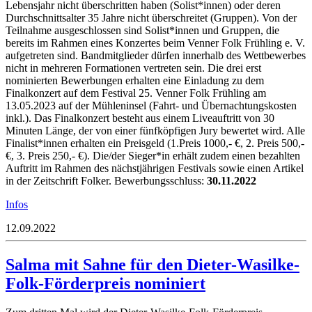
Lebensjahr nicht
überschritten haben (Solist*innen) oder deren
Durchschnittsalter 35 Jahre nicht
überschreitet (Gruppen). Von der
Teilnahme ausgeschloss
en sind Solist*innen und
Gruppen, die
bereits im Rahmen eines Konzertes beim Venner Folk Frühling e. V.
aufgetreten sind. Bandmitglieder dürfen innerhalb des Wettbewerbes
nicht in
mehreren Formationen vertreten sein.
Die drei erst
nominierten Bewerbungen
erhalten eine Einladung zu dem
Finalkonzert auf dem Festival 25. Venner Folk
Frühling am
13.05.2023 auf der Mühleninsel (Fahrt- und Übernachtungskosten
inkl.).
Das
Finalkonzert besteht aus einem Liveauftritt von 30
Minuten Länge, der von einer
fünfköpfigen Jury bewertet wird.
Alle
Finalist*innen erhalten ein Preisgeld (1.Preis 1000,- €, 2. Preis 500,-
€, 3. Preis 250,- €). Die/der Sieger*in erhält zudem einen bezahlten
Auftritt im Rahmen des nächstjährigen Festivals sowie einen Artikel
in der Zeitschrift Folker.
Bewerbungsschluss:
30.11.2022
Infos
12.09.2022
Salma mit Sahne für den Dieter-Wasilke-
Folk-Förderpreis nominiert