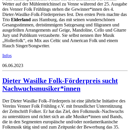
Wetter auf der Mühlenteichinsel zu Venne während der 25. Ausgabe
des Venner Folk Frühlings stehen die Gewinner*innen des 4.
Dieter-Wasilke-Folk-Förderpreises fest. Den ersten Preis machte das
Trio
Elderland
aus Hamburg, das mit seinen wunderschönen
Gesangsstimmen, dreistimmigem Satzgesang und filigranen und
ausgefeilten Arrangements auf Geige, Mandoline, Cello und Gitarre
Jury und Publikum verzauberte. Sie selbst nennen ihre Musik
„Hollerfolk“, ein Mix aus Celtic und American Folk und einem
Hauch Singer/Songwriter.
Infos
06.06.2023
Dieter Wasilke Folk-Förderpreis sucht
Nachwuchsmusiker*innen
Der Dieter Wasilke Folk
–
Förderpreis ist eine jährliche Initiative des
Vereins
Venner Folk Frühling e.V.
mit freundlicher Unterstützung
der Zeitschrift
Folker
. Er
hat das Ziel, den Folkmusik
–
Nachwuchs
zu unterstützen und richtet sich an alle
Musiker*innen und Bands,
die in den
Segmenten europäische und/oder nordamerikanische
Folkmusik tätig sind und
zum Zeitpunkt der Bewerbung das 35.