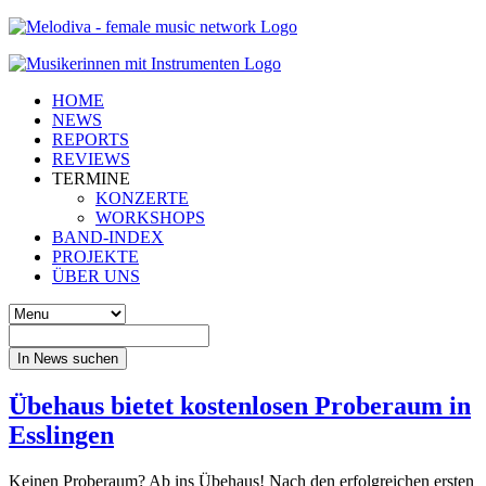
HOME
NEWS
REPORTS
REVIEWS
TERMINE
KONZERTE
WORKSHOPS
BAND-INDEX
PROJEKTE
ÜBER UNS
In News suchen
Übehaus bietet kostenlosen Proberaum in
Esslingen
Keinen Proberaum? Ab ins Übehaus! Nach den erfolgreichen ersten