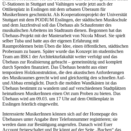
Ü-Stationen in Stuttgart und Vaihingen wurde jetzt auch der
Ottilienplatz in Esslingen mit dem urbanen Überaum für
MusikerInnen geschmückt. Als Kooperationsprojekt der Universität
Stuttgart mit dem PODIUM Esslingen, der städtischen Musikschule
und dem Jazzfestival soll das Übehaus als Schaufenster des
musikalischen Arbeitens im Stadtraum dienen. Begonnen hat das
Übehaus-Projekt mit der Masterarbeit von Nicola Missel. Sie spielt
selber Tuba und hatte aus der eigenen Erfahrung mit
Raumproblemen beim Üben die Idee, einen öffentlichen, städtischen
Proberaum zu bauen. Später wurde das Konzept im studentischen
Team am IBK1 der Architekturfakultät weiter verfolgt und das
Übehaus zur Realisierung gebracht – gemeinnützig und komplett
durch Spenden finanziert. Das Übehaus besteht aus einer
temporären Holzkonstruktion, die den akustischen Anforderungen
des Musikraumes gerecht wird und gleichzeitig den schnellen Auf-
und Abbau ermöglicht. Durch die mobilen Wandkästen ist das
Übehaus bestimmt zu wandern und auf verschiedenen Stadtplätzen
heimatlosen MusikerInnen einen Ort zum Proben zu bieten. Das
Übehaus wird am 09.03. um 17 Uhr auf dem Ottilienplatz in
Esslingen feierlich eingeweiht.
Interessierte MusikerInnen können sich auf der Homepage des
Übehauses unter Angabe ihrer Telefonnummer registrieren; sie
werden dann zur Bestätigung angerufen. Danach wird Euer
Account freigeschaltet und Ihr könnt auf der Seite „Buchen“ das