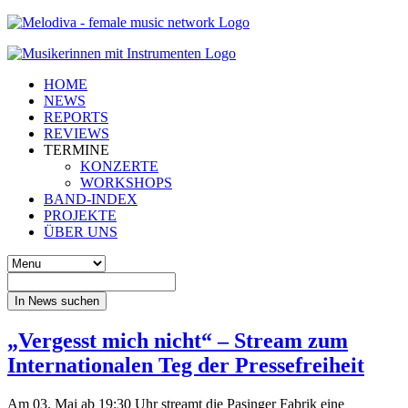
HOME
NEWS
REPORTS
REVIEWS
TERMINE
KONZERTE
WORKSHOPS
BAND-INDEX
PROJEKTE
ÜBER UNS
In News suchen
„Vergesst mich nicht“ – Stream zum
Internationalen Teg der Pressefreiheit
Am 03. Mai ab 19:30 Uhr streamt die Pasinger Fabrik eine