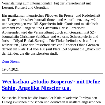
Veranstaltung zum Internationalen Tag der Pressefreiheit mit
Lesung, Konzert und Gespräch.
Ein musikalisch-literarisches Plädoyer für Presse- und Redefreiheit
mit Texten türkischer JournalistInnen und AutorInnen, ausgewählt
und vorgetragen von BR-Sprecherin Julia Cortis und musikalisch
umrahmt von Sängerin und Gitarristin Chrisa Lazariotou.
Abgerundet wird die Veranstaltung durch ein Gespräch mit SZ-
Journalistin Christiane Schlötzer und Autorin, Schauspielerin und
Juristin Dilşad Budak-Sarıoğlu. Die Türkei befindet sich auf der
weltweiten „Liste der Pressefreiheit“ von Reporter Ohne Grenzen
derzeit auf Platz 154 von 180 (auf Platz 159 beginnt die „Blacklist“
der Länder, die die unsichersten sind).
Zum Stream
19.04.2021
Werkschau „Studio Bosperus“ mit Defne
Sahin, Angelika Niescier u.a.
Seit sechs Jahren hat die Istanbuler Kulturakademie Tarabya den
Dialog zwischen türkischen und deutschen Künstlern angeschoben.