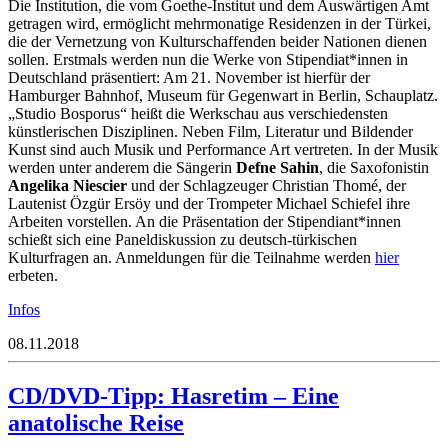
Die Institution, die vom Goethe-Institut und dem Auswärtigen Amt
getragen wird, ermöglicht mehrmonatige Residenzen in der Türkei,
die der Vernetzung von Kulturschaffenden beider Nationen dienen
sollen. Erstmals werden nun die Werke von Stipendiat*innen in
Deutschland präsentiert: Am 21. November ist hierfür der
Hamburger Bahnhof, Museum für Gegenwart in Berlin, Schauplatz.
„Studio Bosporus“ heißt die Werkschau aus verschiedensten
künstlerischen Disziplinen. Neben Film, Literatur und Bildender
Kunst sind auch Musik und Performance Art vertreten. In der Musik
werden unter anderem die Sängerin
Defne Sahin
, die Saxofonistin
Angelika Niescier
und der Schlagzeuger Christian Thomé, der
Lautenist Özgür Ersöy und der Trompeter Michael Schiefel ihre
Arbeiten vorstellen. An die Präsentation der Stipendiant*innen
schießt sich eine Paneldiskussion zu deutsch-türkischen
Kulturfragen an. Anmeldungen für die Teilnahme werden
hier
erbeten.
Infos
08.11.2018
CD/DVD-Tipp: Hasretim – Eine
anatolische Reise