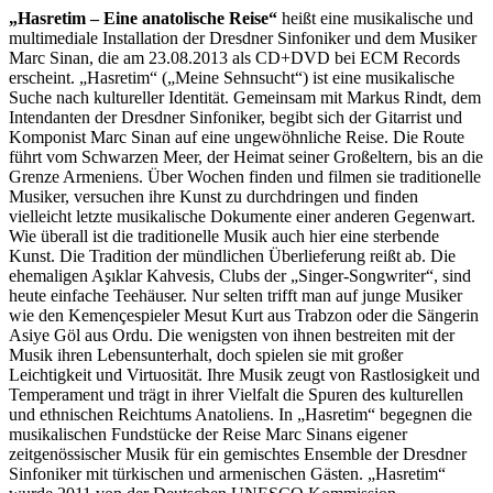
„Hasretim – Eine anatolische Reise“
heißt eine musikalische und
multimediale Installation der Dresdner Sinfoniker und dem Musiker
Marc Sinan, die am 23.08.2013 als CD+DVD bei ECM Records
erscheint. „Hasretim“ („Meine Sehnsucht“) ist eine musikalische
Suche nach kultureller Identität. Gemeinsam mit Markus Rindt, dem
Intendanten der Dresdner Sinfoniker, begibt sich der Gitarrist und
Komponist Marc Sinan auf eine ungewöhnliche Reise. Die Route
führt vom Schwarzen Meer, der Heimat seiner Großeltern, bis an die
Grenze Armeniens. Über Wochen finden und filmen sie traditionelle
Musiker, versuchen ihre Kunst zu durchdringen und finden
vielleicht letzte musikalische Dokumente einer anderen Gegenwart.
Wie überall ist die traditionelle Musik auch hier eine sterbende
Kunst. Die Tradition der mündlichen Überlieferung reißt ab. Die
ehemaligen Aşıklar Kahvesis, Clubs der „Singer-Songwriter“, sind
heute einfache Teehäuser. Nur selten trifft man auf junge Musiker
wie den Kemençespieler Mesut Kurt aus Trabzon oder die Sängerin
Asiye Göl aus Ordu. Die wenigsten von ihnen bestreiten mit der
Musik ihren Lebensunterhalt, doch spielen sie mit großer
Leichtigkeit und Virtuosität. Ihre Musik zeugt von Rastlosigkeit und
Temperament und trägt in ihrer Vielfalt die Spuren des kulturellen
und ethnischen Reichtums Anatoliens. In „Hasretim“ begegnen die
musikalischen Fundstücke der Reise Marc Sinans eigener
zeitgenössischer Musik für ein gemischtes Ensemble der Dresdner
Sinfoniker mit türkischen und armenischen Gästen. „Hasretim“