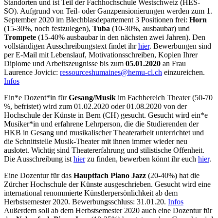
Standorten und ist Teil der Fachhochschule Westschweiz (HES-
SO). Aufgrund von Teil- oder Ganzpensionierungen werden zum 1.
September 2020 im Blechblasdepartement 3 Positionen frei:
Horn
(15-30%, noch festzulegen),
Tuba
(10-30%, ausbaubar) und
Trompete
(15-40% ausbaubar in den nächsten zwei Jahren). Den
vollständigen Ausschreibungstext findet ihr
hier
. Bewerbungen sind
per E-Mail mit Lebenslauf, Motivationsschreiben, Kopien Ihrer
Diplome und Arbeitszeugnisse bis zum
05.01.2020
an Frau
Laurence Jovicic:
sser
ecruo
amuhs
@seni
-umeh
hc.lc
einzureichen.
Infos
Ein*e Dozent*in für
Gesang/Musik
im Fachbereich Theater (50-70
%, befristet) wird zum 01.02.2020 oder 01.08.2020 von der
Hochschule der Künste in Bern (CH) gesucht. Gesucht wird ein*e
Musiker*in und erfahrene Lehrperson, die die Studierenden der
HKB in Gesang und musikalischer Theaterarbeit unterrichtet und
die Schnittstelle Musik-Theater mit ihnen immer wieder neu
auslotet. Wichtig sind Theatererfahrung und stilistische Offenheit.
Die Ausschreibung ist
hier
zu finden, bewerben könnt ihr euch
hier
.
Eine Dozentur für das
Hauptfach Piano Jazz
(20-40%) hat die
Zürcher Hochschule der Künste ausgeschrieben. Gesucht wird eine
international renommierte Künstlerpersönlichkeit ab dem
Herbstsemester 2020. Bewerbungsschluss: 31.01.20.
Infos
Außerdem soll ab dem Herbstsemester 2020 auch eine Dozentur für