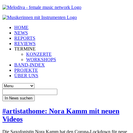
HOME
NEWS
REPORTS
REVIEWS
TERMINE
KONZERTE
WORKSHOPS
BAND-INDEX
PROJEKTE
ÜBER UNS
In News suchen
#artistathome: Nora Kamm mit neuen
Videos
Die Saxofonistin Nora Kamm hat den Corona-Lockdown für neue