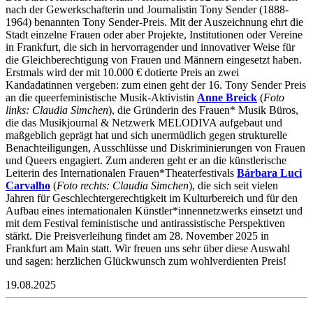
nach der Gewerkschafterin und Journalistin Tony Sender (1888-
1964) benannten Tony Sender-Preis. Mit der Auszeichnung ehrt die
Stadt einzelne Frauen oder aber Projekte, Institutionen oder Vereine
in Frankfurt, die sich in hervorragender und innovativer Weise für
die Gleichberechtigung von Frauen und Männern eingesetzt haben.
Erstmals wird der mit 10.000 € dotierte Preis an zwei
Kandadatinnen vergeben: zum einen
geht der 16. Tony Sender Preis
an die queerfeministische Musik-Aktivistin
Anne Breick
(
Foto
links: Claudia Simchen
), die Gründerin des Frauen* Musik Büros,
die das Musikjournal & Netzwerk MELODIVA aufgebaut und
maßgeblich geprägt hat und sich unermüdlich gegen strukturelle
Benachteiligungen, Ausschlüsse und Diskriminierungen von Frauen
und Queers engagiert. Zum anderen geht er an die künstlerische
Leiterin des Internationalen Frauen*Theaterfestivals
Bárbara Luci
Carvalho
(
Foto rechts: Claudia Simchen
), die sich seit vielen
Jahren für Geschlechtergerechtigkeit im Kulturbereich und für den
Aufbau eines internationalen Künstler*innennetzwerks einsetzt und
mit dem Festival feministische und antirassistische Perspektiven
stärkt. Die Preisverleihung findet am 28. November 2025 in
Frankfurt am Main statt. Wir freuen uns sehr über diese Auswahl
und sagen: herzlichen Glückwunsch zum wohlverdienten Preis!
19.08.2025